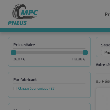
P
Prix unitaire
Sais
36.07
€
118.88
€
Votre sél
Par fabricant
95 Rés
Classe économique
(95)