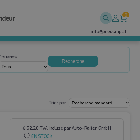
0
ndeur
info@pneusmpc.fr
Douanes
Recherche
Trier par
€
52.28
TVA incluse
par Auto-Raifen GmbH
EN STOCK