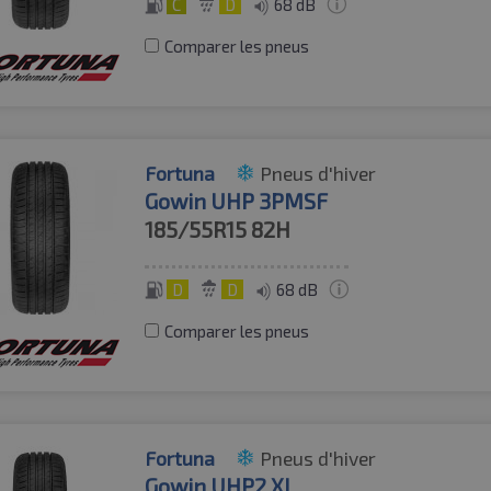
C
D
68 dB
Comparer les pneus
Fortuna
Pneus d'hiver
Gowin UHP 3PMSF
185/55R15
82H
D
D
68 dB
Comparer les pneus
Fortuna
Pneus d'hiver
Gowin UHP2 XL