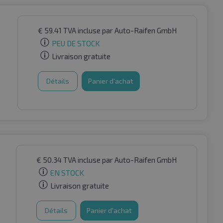
€
59.41
TVA incluse
par Auto-Raifen GmbH
PEU DE STOCK
Livraison gratuite
Détails
Panier d'achat
€
50.34
TVA incluse
par Auto-Raifen GmbH
EN STOCK
Livraison gratuite
Détails
Panier d'achat