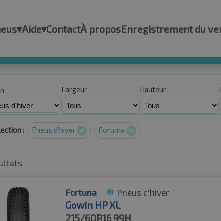
neus
▾
Aide
▾
Contact
À propos
Enregistrement du ve
Largeur
Hauteur
on
ection :
Pneus d'hiver
Fortuna
ultats
Fortuna
Pneus d'hiver
Gowin HP XL
215/60R16
99H