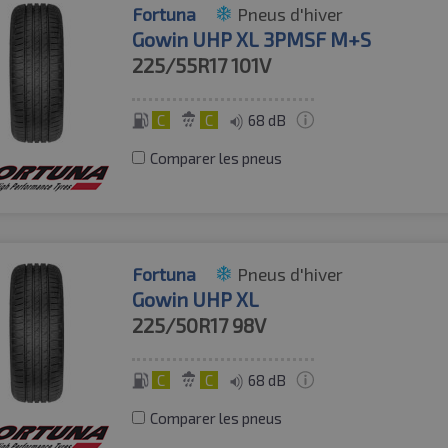
Fortuna
Pneus d'hiver
Gowin UHP XL 3PMSF M+S
225/55R17
101V
C
C
68 dB
Comparer les pneus
Fortuna
Pneus d'hiver
Gowin UHP XL
225/50R17
98V
C
C
68 dB
Comparer les pneus