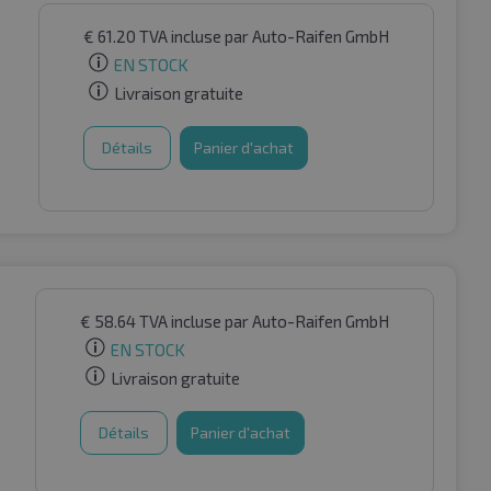
€
61.20
TVA incluse
par Auto-Raifen GmbH
EN STOCK
Livraison gratuite
Détails
Panier d'achat
€
58.64
TVA incluse
par Auto-Raifen GmbH
EN STOCK
Livraison gratuite
Détails
Panier d'achat