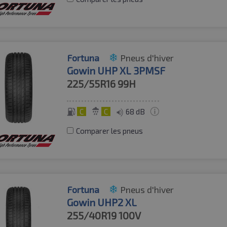
Fortuna
Pneus d'hiver
Gowin UHP XL 3PMSF
225/55R16
99H
C
C
68 dB
Comparer les pneus
Fortuna
Pneus d'hiver
Gowin UHP2 XL
255/40R19
100V