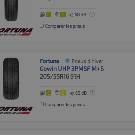
C
C
68 dB
Comparer les pneus
Fortuna
Pneus d'hiver
Gowin UHP 3PMSF M+S
205/55R16
91H
C
D
68 dB
Comparer les pneus