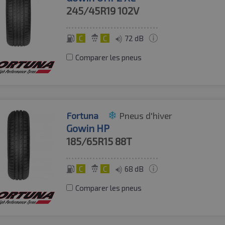
245/45R19
102V
C
C
72 dB
Comparer les pneus
Fortuna
Pneus d'hiver
Gowin HP
185/65R15
88T
C
C
68 dB
Comparer les pneus