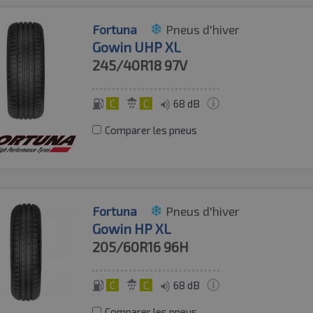
Fortuna
Pneus d'hiver
Gowin UHP XL
245/40R18
97V
C
C
68 dB
Comparer les pneus
Fortuna
Pneus d'hiver
Gowin HP XL
205/60R16
96H
C
C
68 dB
Comparer les pneus