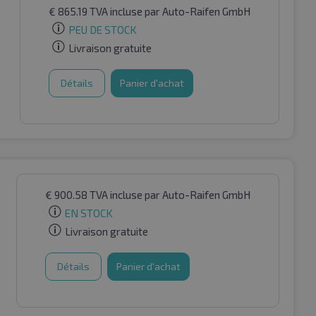
€
865.19
TVA incluse
par Auto-Raifen GmbH
PEU DE STOCK
Livraison gratuite
Détails
Panier d'achat
€
900.58
TVA incluse
par Auto-Raifen GmbH
EN STOCK
Livraison gratuite
Détails
Panier d'achat