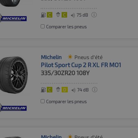
C
C
75 dB
Comparer les pneus
Michelin
Pneus d'été
Pilot Sport Cup 2 R XL FR MO1
335/30ZR20
108Y
C
D
74 dB
Comparer les pneus
Michelin
Pneus d'été