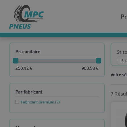
P
Prix unitaire
Sais
250.42
€
900.58
€
Votre sél
Par fabricant
7 Résu
Fabricant premium
(7)