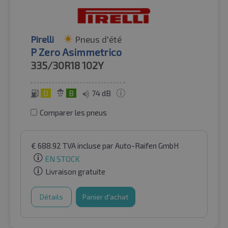
Pirelli
Pneus d'été
P Zero Asimmetrico
335/30R18
102Y
D
B
74 dB
Comparer les pneus
€
688.92
TVA incluse
par Auto-Raifen GmbH
EN STOCK
Livraison gratuite
Détails
Panier d'achat