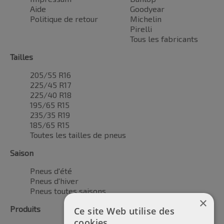
Aide
Goodyear
Politique de retour
Michelin
Pirelli
Tous les fabricants
Tailles
205/55 R16
225/45 R17
225/40 R18
195/65 R15
235/35 R19
185/65 R15
Toutes les tailles de pneus
Saison
Pneus d'été
Pneus d'hiver
Pneus toutes saisons
×
Produits
Ce site Web utilise des
cookies