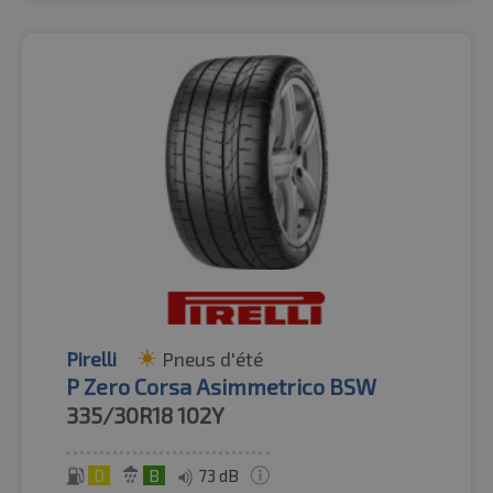
Pirelli
Pneus d'été
P Zero Corsa Asimmetrico BSW
335/30R18
102Y
D
B
73 dB