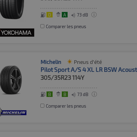
D
A
73 dB
Comparer les pneus
Michelin
Pneus d'été
Pilot Sport A/S 4 XL LR BSW Acoust
305/35R23
114Y
B
B
73 dB
Comparer les pneus