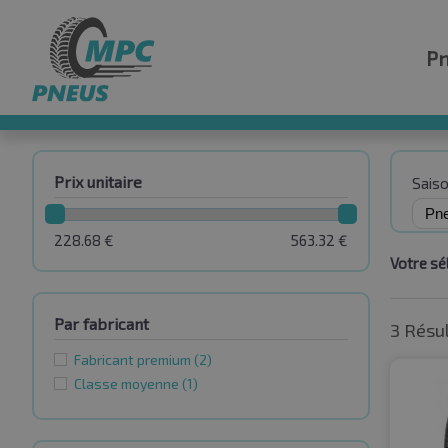
P
Prix unitaire
Sais
228.68
€
563.32
€
Votre sél
Par fabricant
3 Résu
Fabricant premium
(2)
Classe moyenne
(1)