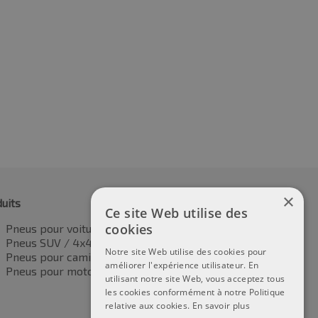
×
uits
Ce site Web utilise des
cookies
Pneus pour voitures
Pneus SUV / 4x4
Notre site Web utilise des cookies pour
Pneus pour camionnettes
améliorer l'expérience utilisateur. En
Pneus pour motos
utilisant notre site Web, vous acceptez tous
les cookies conformément à notre Politique
relative aux cookies.
En savoir plus