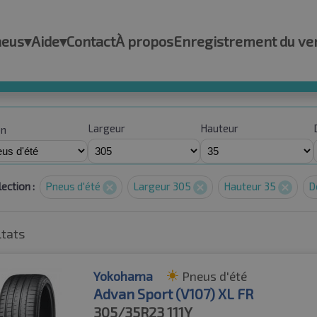
neus
▾
Aide
▾
Contact
À propos
Enregistrement du ve
Largeur
Hauteur
on
ection :
Pneus d'été
Largeur 305
Hauteur 35
D
ltats
Yokohama
Pneus d'été
Advan Sport (V107) XL FR
305/35R23
111Y