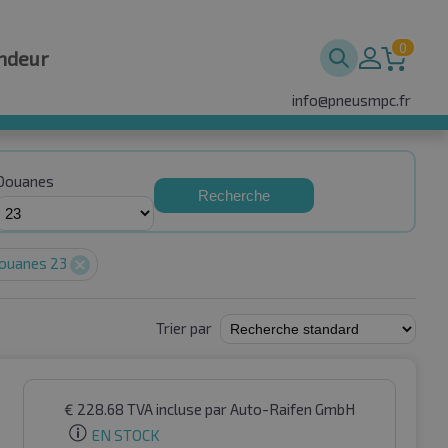
0
ndeur
info@pneusmpc.fr
Douanes
Recherche
ouanes 23
Trier par
€
228.68
TVA incluse
par Auto-Raifen GmbH
EN STOCK