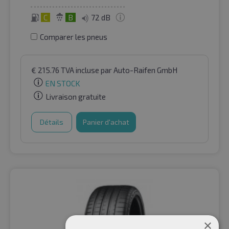
C
B
72 dB
Comparer les pneus
€
215.76
TVA incluse
par Auto-Raifen GmbH
EN STOCK
Livraison gratuite
Détails
Panier d'achat
×