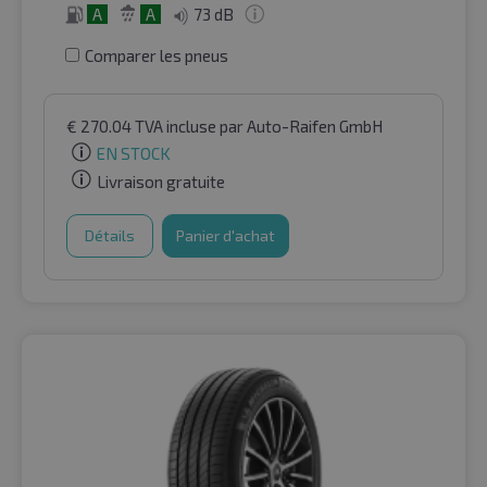
A
A
73 dB
Comparer les pneus
€
270.04
TVA incluse
par Auto-Raifen GmbH
EN STOCK
Livraison gratuite
Détails
Panier d'achat