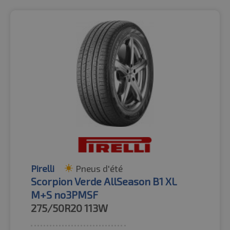
Pirelli
Pneus d'été
Scorpion Verde AllSeason B1 XL
M+S no3PMSF
275/50R20
113W