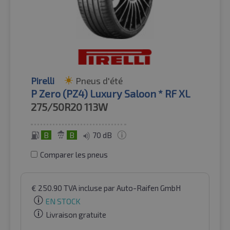
Pirelli
Pneus d'été
P Zero (PZ4) Luxury Saloon * RF XL
275/50R20
113W
B
B
70 dB
Comparer les pneus
€
250.90
TVA incluse
par Auto-Raifen GmbH
EN STOCK
Livraison gratuite