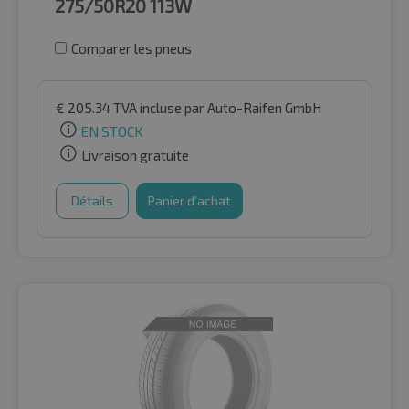
275/50R20
113W
Comparer les pneus
€
205.34
TVA incluse
par Auto-Raifen GmbH
EN STOCK
Livraison gratuite
Détails
Panier d'achat