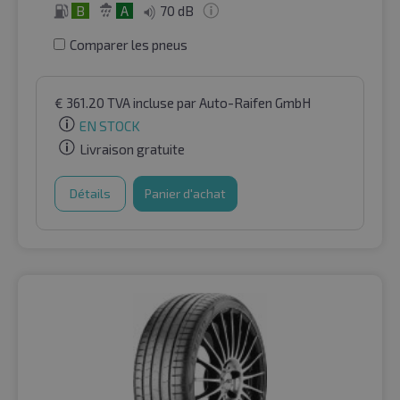
B
A
70 dB
Comparer les pneus
€
361.20
TVA incluse
par Auto-Raifen GmbH
EN STOCK
Livraison gratuite
Détails
Panier d'achat