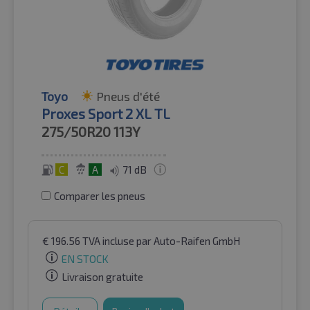
Toyo
Pneus d'été
Proxes Sport 2 XL TL
275/50R20
113Y
C
A
71 dB
Comparer les pneus
€
196.56
TVA incluse
par Auto-Raifen GmbH
EN STOCK
Livraison gratuite