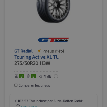
GT Radial
Pneus d'été
Touring Active XL TL
275/50R20
113W
B
B
71 dB
Comparer les pneus
€
182.53
TVA incluse
par Auto-Raifen GmbH
EN STOCK