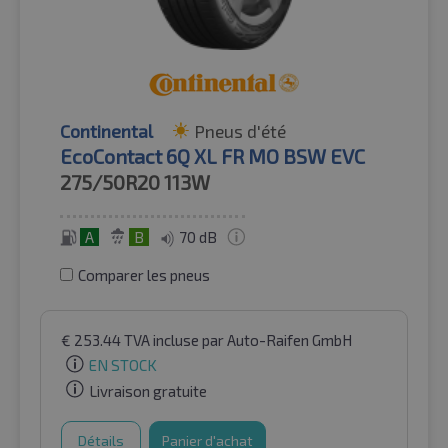
Continental
Pneus d'été
EcoContact 6Q XL FR MO BSW EVC
275/50R20
113W
A
B
70 dB
Comparer les pneus
€
253.44
TVA incluse
par Auto-Raifen GmbH
EN STOCK
Livraison gratuite
Détails
Panier d'achat