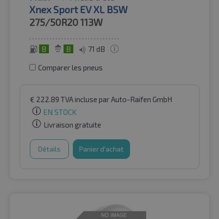
Xnex Sport EV XL BSW
275/50R20
113W
B
B
71 dB
Comparer les pneus
€
222.89
TVA incluse
par Auto-Raifen GmbH
EN STOCK
Livraison gratuite
Détails
Panier d'achat