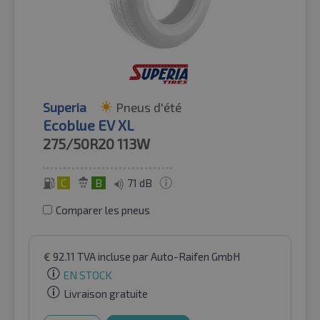
Superia
Pneus d'été
Ecoblue EV XL
275/50R20
113W
C
B
71 dB
Comparer les pneus
€
92.11
TVA incluse
par Auto-Raifen GmbH
EN STOCK
Livraison gratuite