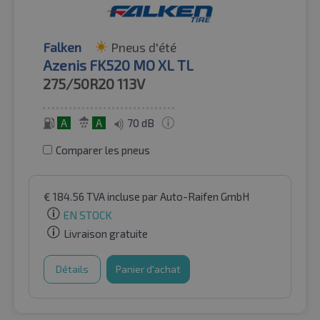
Falken
Pneus d'été
Azenis FK520 MO XL TL
275/50R20
113V
A
A
70 dB
Comparer les pneus
€
184.56
TVA incluse
par Auto-Raifen GmbH
EN STOCK
Livraison gratuite
Détails
Panier d'achat