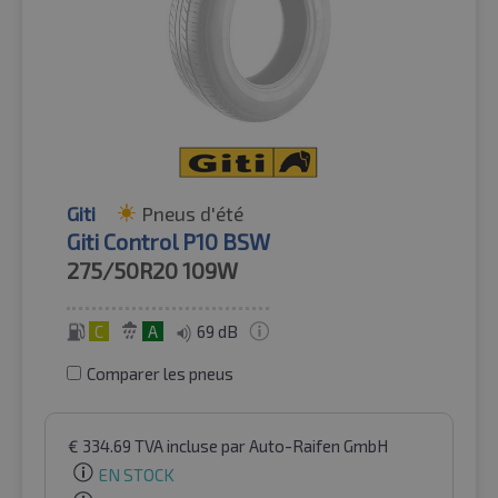
Giti
Pneus d'été
Giti Control P10 BSW
275/50R20
109W
C
A
69 dB
Comparer les pneus
€
334.69
TVA incluse
par Auto-Raifen GmbH
EN STOCK