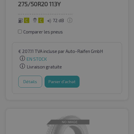
275/50R20
113Y
C
C
72 dB
Comparer les pneus
€
207.11
TVA incluse
par Auto-Raifen GmbH
EN STOCK
Livraison gratuite
Détails
Panier d'achat