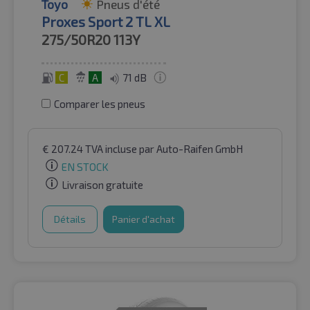
Toyo
Pneus d'été
Proxes Sport 2 TL XL
275/50R20
113Y
C
A
71 dB
Comparer les pneus
€
207.24
TVA incluse
par Auto-Raifen GmbH
EN STOCK
Livraison gratuite
Détails
Panier d'achat