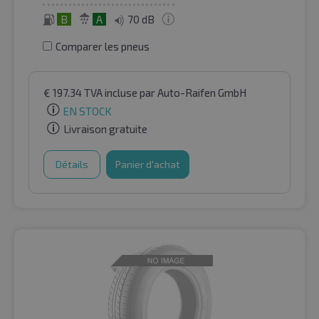
B
A
70 dB
Comparer les pneus
€
197.34
TVA incluse
par Auto-Raifen GmbH
EN STOCK
Livraison gratuite
Détails
Panier d'achat