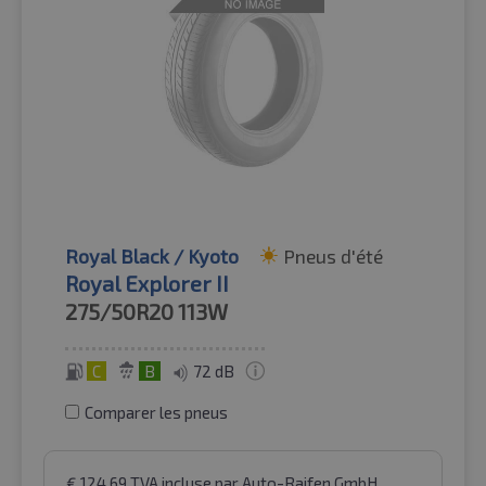
Royal Black / Kyoto
Pneus d'été
Royal Explorer II
275/50R20
113W
C
B
72 dB
Comparer les pneus
€
124.69
TVA incluse
par Auto-Raifen GmbH