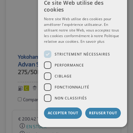
Ce site Web utilise des
cookies
Notre site Web utilise des cookies pour
améliorer l'expérience utilisateur. En
utilisant notre site Web, vous acceptez tous
les cookies conformément à notre Politique
relative aux cookies.
En savoir plus
STRICTEMENT NÉCESSAIRES
Yokohama
Pneus d'été
Advan Sport (V107D) XL MO1
PERFORMANCE
275/50R20
113Y
CIBLAGE
FONCTIONNALITÉ
C
A
72 dB
NON CLASSIFIÉS
Comparer les pneus
ACCEPTER TOUT
REFUSER TOUT
€
200.42
TVA incluse
par Auto-Raifen GmbH
EN STOCK