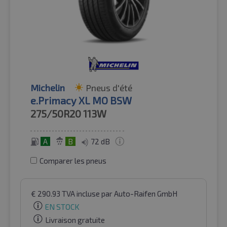
Michelin
Pneus d'été
e.Primacy XL MO BSW
275/50R20
113W
A
B
72 dB
Comparer les pneus
€
290.93
TVA incluse
par Auto-Raifen GmbH
EN STOCK
Livraison gratuite