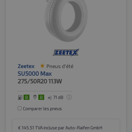
Zeetex
Pneus d'été
SU5000 Max
275/50R20
113W
B
B
71 dB
Comparer les pneus
€
145.51
TVA incluse
par Auto-Raifen GmbH