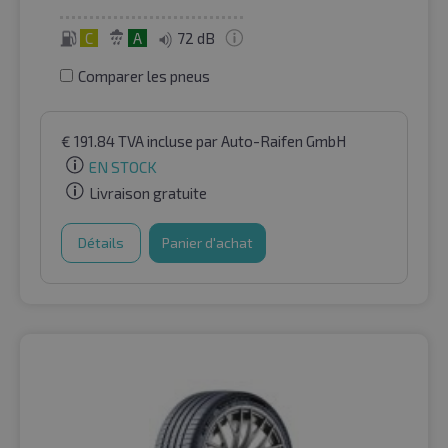
C
A
72 dB
Comparer les pneus
€
191.84
TVA incluse
par Auto-Raifen GmbH
EN STOCK
Livraison gratuite
Détails
Panier d'achat