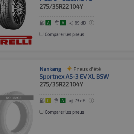
275/35R22
104Y
A
A
69 dB
Comparer les pneus
Nankang
Pneus d'été
Sportnex AS-3 EV XL BSW
275/35R22
104Y
C
A
73 dB
Comparer les pneus