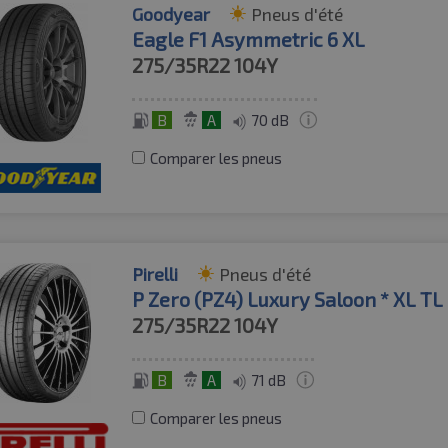
Goodyear
Pneus d'été
Eagle F1 Asymmetric 6 XL
275/35R22
104Y
B
A
70 dB
Comparer les pneus
Pirelli
Pneus d'été
P Zero (PZ4) Luxury Saloon * XL TL
275/35R22
104Y
B
A
71 dB
Comparer les pneus