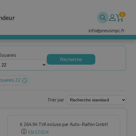
0
ndeur
info@pneusmpc.fr
Douanes
Recherche
ouanes 22
Trier par
€
264.94
TVA incluse
par Auto-Raifen GmbH
EN STOCK