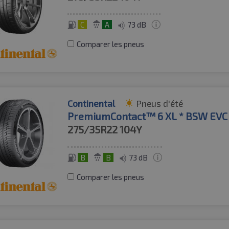
C
A
73 dB
Comparer les pneus
Continental
Pneus d'été
PremiumContact™ 6 XL * BSW EVC
275/35R22
104Y
B
B
73 dB
Comparer les pneus