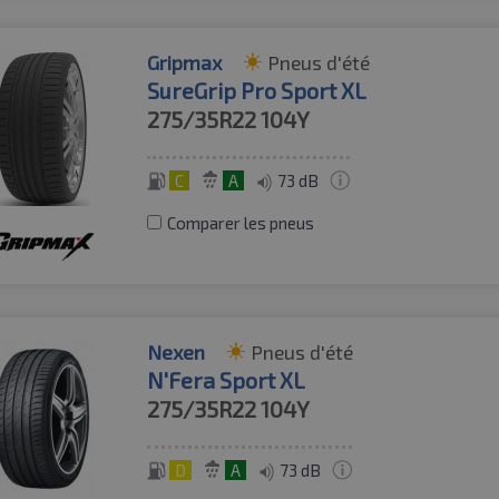
Gripmax
Pneus d'été
SureGrip Pro Sport XL
275/35R22
104Y
C
A
73 dB
Comparer les pneus
Nexen
Pneus d'été
N'Fera Sport XL
275/35R22
104Y
D
A
73 dB