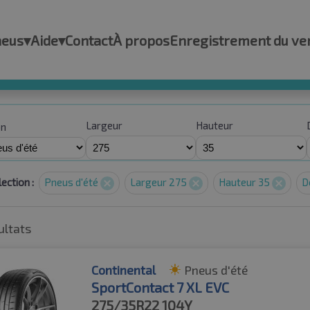
neus
▾
Aide
▾
Contact
À propos
Enregistrement du ve
Largeur
Hauteur
on
ection :
Pneus d'été
Largeur 275
Hauteur 35
D
ultats
Continental
Pneus d'été
SportContact 7 XL EVC
275/35R22
104Y