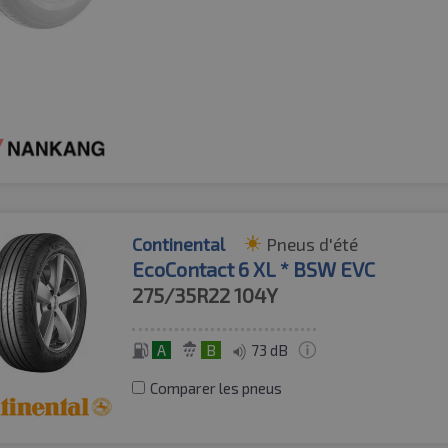
Continental
Pneus d'été
EcoContact 6 XL * BSW EVC
275/35R22
104Y
A
B
73 dB
Comparer les pneus