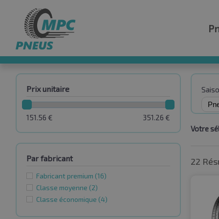
P
Prix unitaire
Sais
151.56
€
351.26
€
Votre sél
Par fabricant
22 Rés
Fabricant premium
(16)
Classe moyenne
(2)
Classe économique
(4)