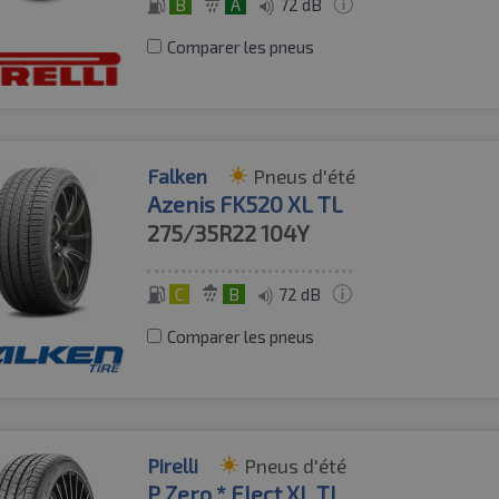
B
A
72 dB
Comparer les pneus
Falken
Pneus d'été
Azenis FK520 XL TL
275/35R22
104Y
C
B
72 dB
Comparer les pneus
Pirelli
Pneus d'été
P Zero * Elect XL TL