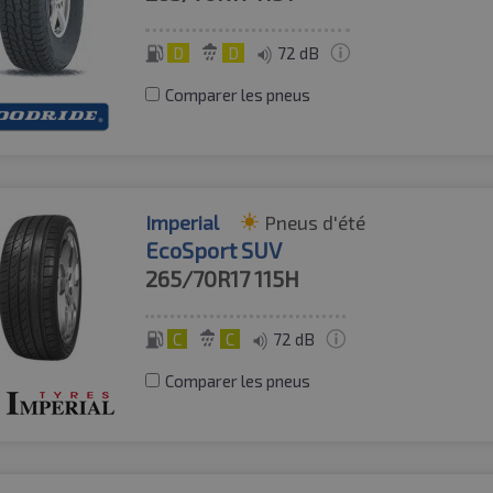
D
D
72 dB
Comparer les pneus
Imperial
Pneus d'été
EcoSport SUV
265/70R17
115H
C
C
72 dB
Comparer les pneus