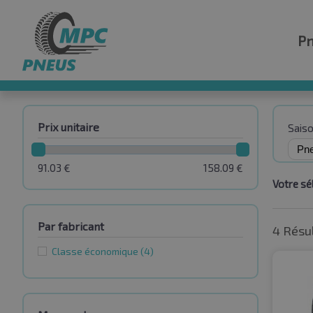
P
Prix unitaire
Sais
91.03
€
158.09
€
Votre sél
Par fabricant
4 Résu
Classe économique
(4)