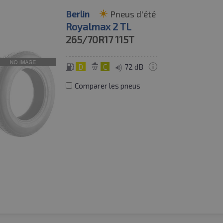
Berlin
Pneus d'été
Royalmax 2 TL
265/70R17
115T
D
C
72 dB
Comparer les pneus