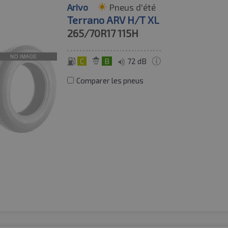
Arivo
Pneus d'été
Terrano ARV H/T XL
265/70R17
115H
C
B
72 dB
Comparer les pneus