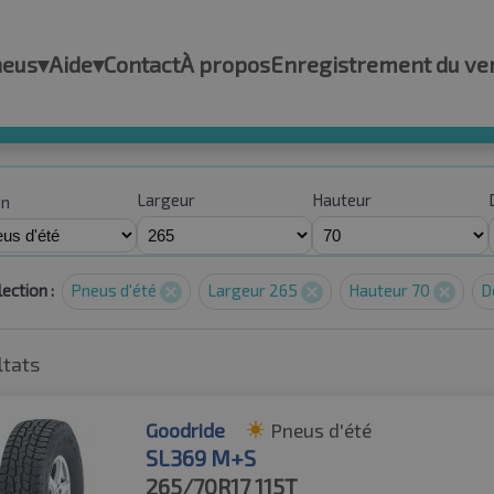
neus
▾
Aide
▾
Contact
À propos
Enregistrement du ve
Largeur
Hauteur
on
ection :
Pneus d'été
Largeur 265
Hauteur 70
D
ltats
Goodride
Pneus d'été
SL369 M+S
265/70R17
115T