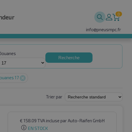
0
ndeur
info@pneusmpc.fr
Douanes
Recherche
ouanes 17
Trier par
€
158.09
TVA incluse
par Auto-Raifen GmbH
EN STOCK