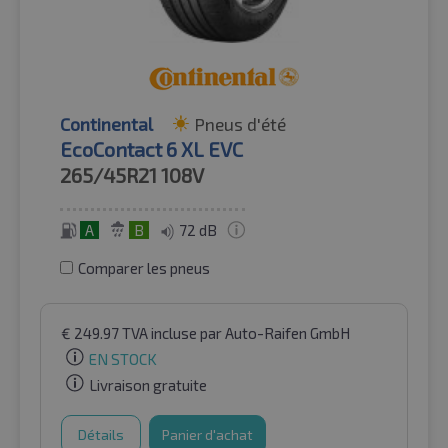
Continental
Pneus d'été
EcoContact 6 XL EVC
265/45R21
108V
A
B
72 dB
Comparer les pneus
€
249.97
TVA incluse
par Auto-Raifen GmbH
EN STOCK
Livraison gratuite
Détails
Panier d'achat