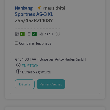
Nankang
Pneus d'été
Sportnex AS-3 XL
265/45ZR21
108Y
B
A
73 dB
Comparer les pneus
€
134.00
TVA incluse
par Auto-Raifen GmbH
EN STOCK
Livraison gratuite
Détails
Panier d'achat