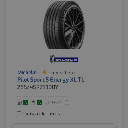
Michelin
Pneus d'été
Pilot Sport 5 Energy XL TL
265/45R21
108Y
A
A
73 dB
Comparer les pneus