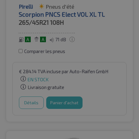
Pirelli
Pneus d'été
Scorpion PNCS Elect VOL XL TL
265/45R21
108H
A
A
71 dB
Comparer les pneus
€
284.14
TVA incluse
par Auto-Raifen GmbH
EN STOCK
Livraison gratuite
Détails
Panier d'achat