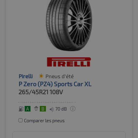
Pirelli
Pneus d'été
P Zero (PZ4) Sports Car XL
265/45R21
108V
A
B
70 dB
Comparer les pneus