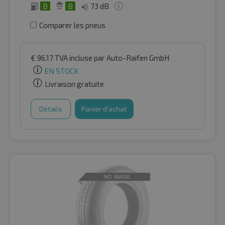
B
B
73 dB
Comparer les pneus
€
96.17
TVA incluse
par Auto-Raifen GmbH
EN STOCK
Livraison gratuite
Détails
Panier d'achat