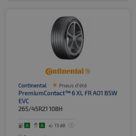
Continental
Pneus d'été
PremiumContact™ 6 XL FR AO1 BSW
EVC
265/45R21
108H
A
A
73 dB