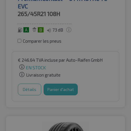
EVC
265/45R21
108H
A
B
73 dB
Comparer les pneus
€
246.64
TVA incluse
par Auto-Raifen GmbH
EN STOCK
Livraison gratuite
Détails
Panier d'achat