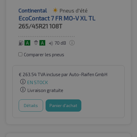
Continental
Pneus d'été
EcoContact 7 FR MO-V XL TL
265/45R21
108T
A
A
70 dB
Comparer les pneus
€
263.54
TVA incluse
par Auto-Raifen GmbH
EN STOCK
Livraison gratuite
Détails
Panier d'achat