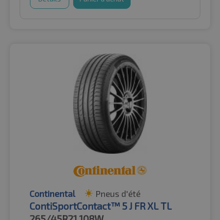
Continental
Pneus d'été
ContiSportContact™ 5 J FR XL TL
265/45R21
108W