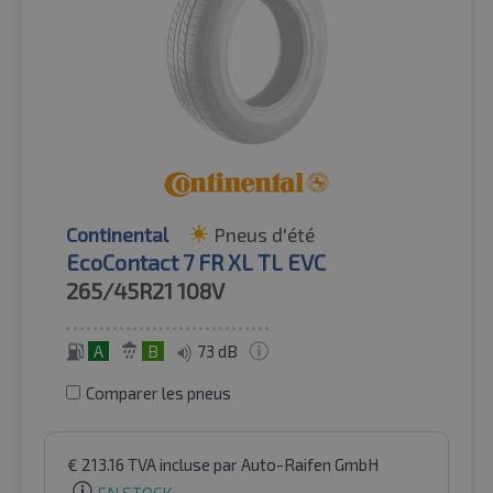
Continental
Pneus d'été
EcoContact 7 FR XL TL EVC
265/45R21
108V
A
B
73 dB
Comparer les pneus
€
213.16
TVA incluse
par Auto-Raifen GmbH
EN STOCK