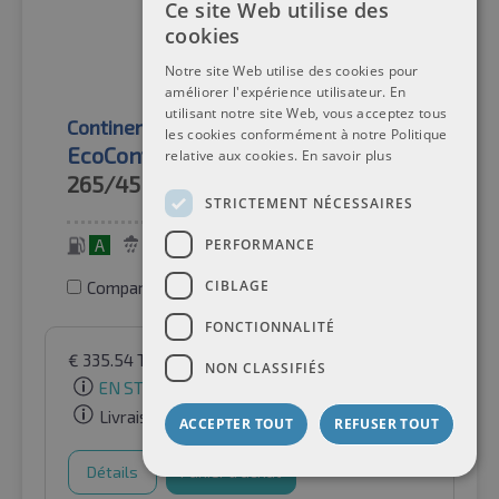
Ce site Web utilise des
cookies
Notre site Web utilise des cookies pour
améliorer l'expérience utilisateur. En
utilisant notre site Web, vous acceptez tous
Continental
Pneus d'été
les cookies conformément à notre Politique
EcoContact 6 XL TL EVC
relative aux cookies.
En savoir plus
265/45R21
108V
STRICTEMENT NÉCESSAIRES
A
B
72 dB
PERFORMANCE
CIBLAGE
Comparer les pneus
FONCTIONNALITÉ
€
335.54
TVA incluse
par Auto-Raifen GmbH
NON CLASSIFIÉS
EN STOCK
Livraison gratuite
ACCEPTER TOUT
REFUSER TOUT
Détails
Panier d'achat