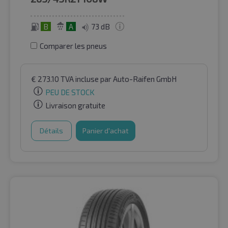
B
A
73 dB
Comparer les pneus
€
273.10
TVA incluse
par Auto-Raifen GmbH
PEU DE STOCK
Livraison gratuite
Détails
Panier d'achat