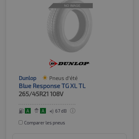
Dunlop
Pneus d'été
Blue Response TG XL TL
265/45R21
108V
A
A
67 dB
Comparer les pneus