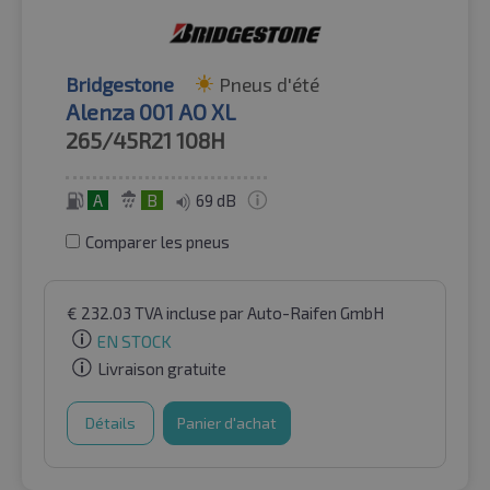
Bridgestone
Pneus d'été
Alenza 001 AO XL
265/45R21
108H
A
B
69 dB
Comparer les pneus
€
232.03
TVA incluse
par Auto-Raifen GmbH
EN STOCK
Livraison gratuite
Détails
Panier d'achat