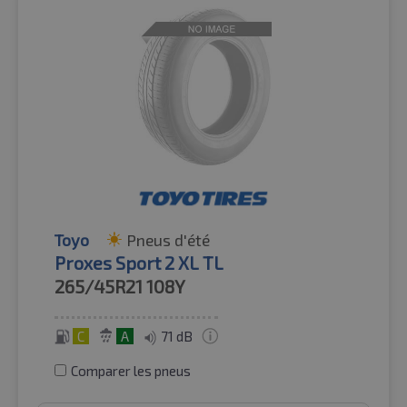
Toyo
Pneus d'été
Proxes Sport 2 XL TL
265/45R21
108Y
C
A
71 dB
Comparer les pneus