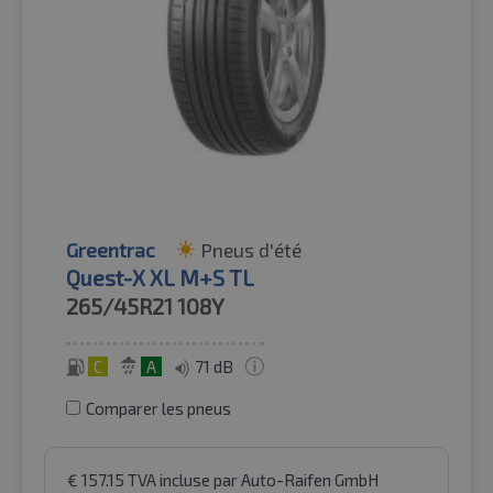
Greentrac
Pneus d'été
Quest-X XL M+S TL
265/45R21
108Y
C
A
71 dB
Comparer les pneus
€
157.15
TVA incluse
par Auto-Raifen GmbH