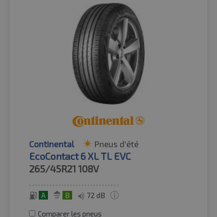
Continental
Pneus d'été
EcoContact 6 XL TL EVC
265/45R21
108V
A
B
72 dB
Comparer les pneus