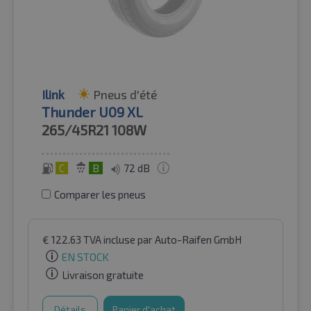
Ilink
Pneus d'été
Thunder U09 XL
265/45R21
108W
C
B
72 dB
Comparer les pneus
€
122.63
TVA incluse
par Auto-Raifen GmbH
EN STOCK
Livraison gratuite
Détails
Panier d'achat