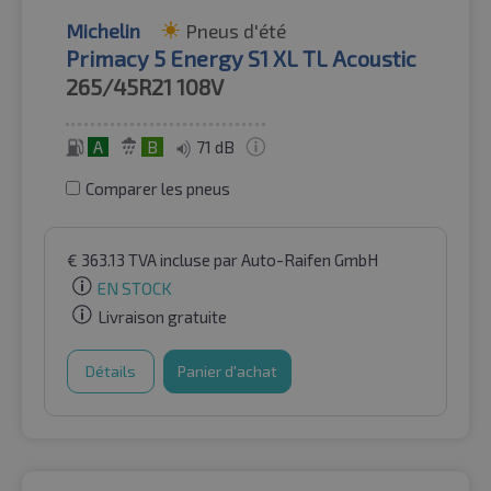
Michelin
Pneus d'été
Primacy 5 Energy S1 XL TL Acoustic
265/45R21
108V
A
B
71 dB
Comparer les pneus
€
363.13
TVA incluse
par Auto-Raifen GmbH
EN STOCK
Livraison gratuite
Détails
Panier d'achat