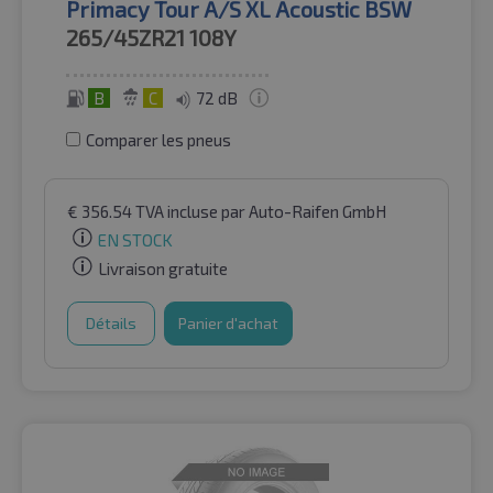
Primacy Tour A/S XL Acoustic BSW
265/45ZR21
108Y
B
C
72 dB
Comparer les pneus
€
356.54
TVA incluse
par Auto-Raifen GmbH
EN STOCK
Livraison gratuite
Détails
Panier d'achat