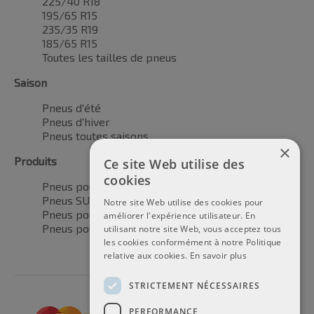
225/40 R18
195/65 R15
235/35 R19
185/65 R15
Toutes les tailles de pneus
Saison
Pneus d'été
Pneus d'hiver
Pneus toutes saisons
×
Produits
Ce site Web utilise des
cookies
Pneus pour voitures
Pneus SUV / 4x4
Notre site Web utilise des cookies pour
Pneus pour camionnettes
améliorer l'expérience utilisateur. En
Pneus pour motos
utilisant notre site Web, vous acceptez tous
les cookies conformément à notre Politique
relative aux cookies.
En savoir plus
STRICTEMENT NÉCESSAIRES
PERFORMANCE