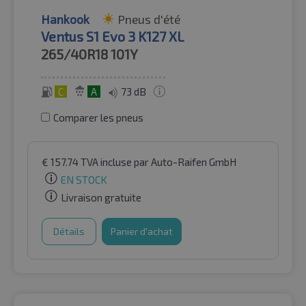
Hankook
Pneus d'été
Ventus S1 Evo 3 K127 XL
265/40R18
101Y
C
A
73 dB
Comparer les pneus
€
157.74
TVA incluse
par Auto-Raifen GmbH
EN STOCK
Livraison gratuite
Détails
Panier d'achat