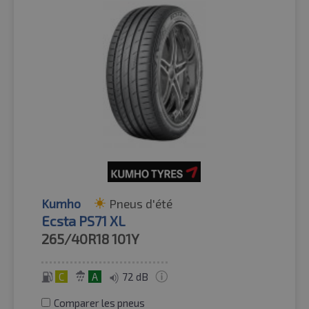
Kumho
Pneus d'été
Ecsta PS71 XL
265/40R18
101Y
C
A
72 dB
Comparer les pneus