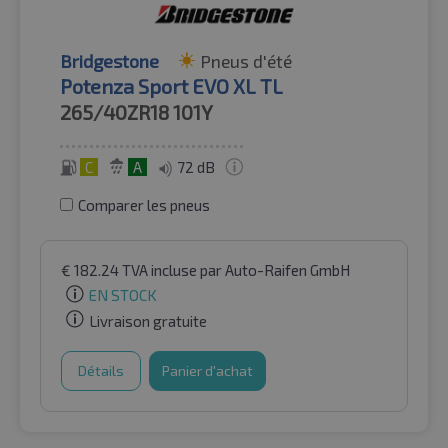
Bridgestone
Pneus d'été
Potenza Sport EVO XL TL
265/40ZR18
101Y
C
A
72 dB
Comparer les pneus
€
182.24
TVA incluse
par Auto-Raifen GmbH
EN STOCK
Livraison gratuite
Détails
Panier d'achat