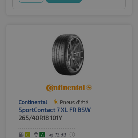
Continental
Pneus d'été
SportContact 7 XL FR BSW
265/40R18
101Y
C
A
72 dB