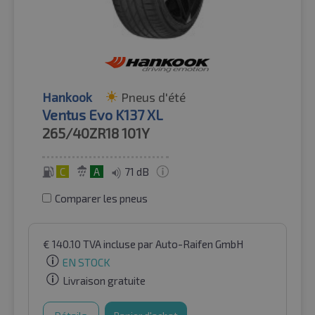
Hankook
Pneus d'été
Ventus Evo K137 XL
265/40ZR18
101Y
C
A
71 dB
Comparer les pneus
€
140.10
TVA incluse
par Auto-Raifen GmbH
EN STOCK
Livraison gratuite