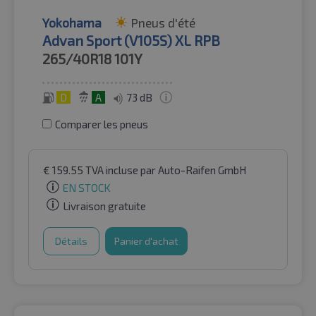
Yokohama
Pneus d'été
Advan Sport (V105S) XL RPB
265/40R18
101Y
D
A
73 dB
Comparer les pneus
€
159.55
TVA incluse
par Auto-Raifen GmbH
EN STOCK
Livraison gratuite
Détails
Panier d'achat