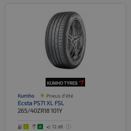
Kumho
Pneus d'été
Ecsta PS71 XL FSL
265/40ZR18
101Y
C
A
72 dB