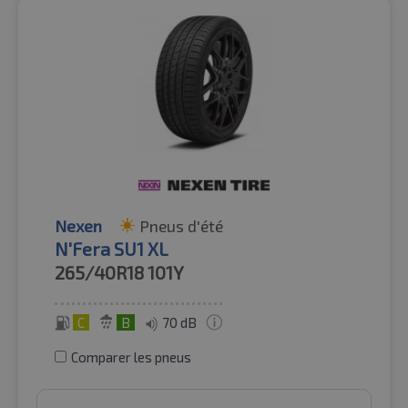
Nexen
Pneus d'été
N'Fera SU1 XL
265/40R18
101Y
C
B
70 dB
Comparer les pneus