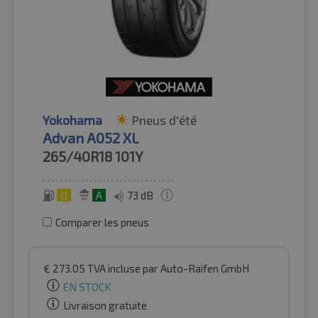
Yokohama
Pneus d'été
Advan A052 XL
265/40R18
101Y
D
A
73 dB
Comparer les pneus
€
273.05
TVA incluse
par Auto-Raifen GmbH
EN STOCK
Livraison gratuite