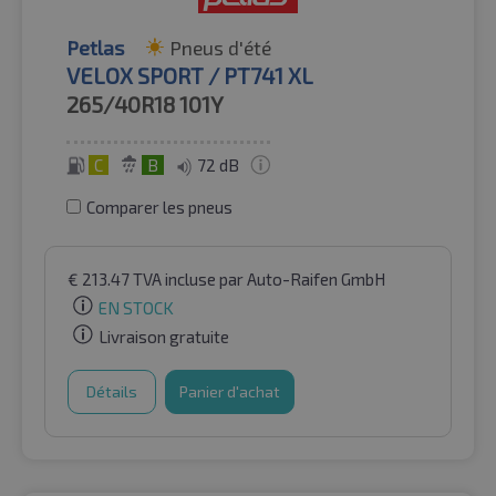
Petlas
Pneus d'été
VELOX SPORT / PT741 XL
265/40R18
101Y
C
B
72 dB
Comparer les pneus
€
213.47
TVA incluse
par Auto-Raifen GmbH
EN STOCK
Livraison gratuite
Détails
Panier d'achat