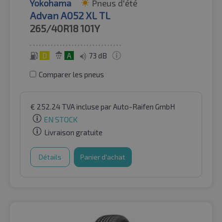
Yokohama
Pneus d'été
Advan A052 XL TL
265/40R18
101Y
D
A
73 dB
Comparer les pneus
€
252.24
TVA incluse
par Auto-Raifen GmbH
EN STOCK
Livraison gratuite
Détails
Panier d'achat