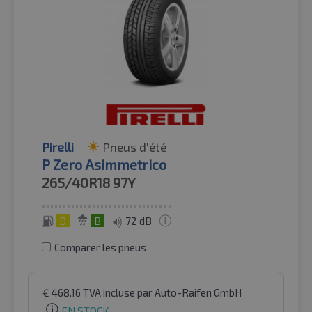
Pirelli
Pneus d'été
P Zero Asimmetrico
265/40R18
97Y
D
B
72 dB
Comparer les pneus
€
468.16
TVA incluse
par Auto-Raifen GmbH
EN STOCK