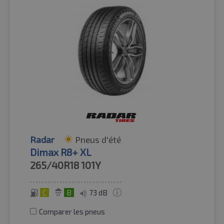
Radar
Pneus d'été
Dimax R8+ XL
265/40R18
101Y
C
B
73 dB
Comparer les pneus