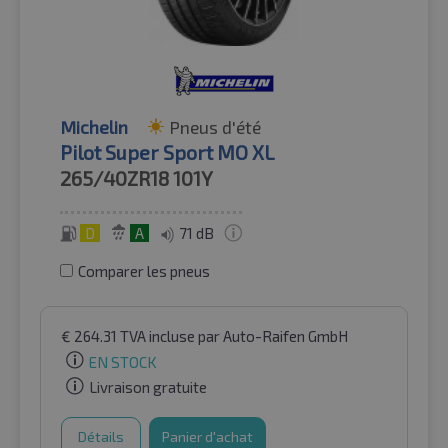
Michelin
Pneus d'été
Pilot Super Sport MO XL
265/40ZR18
101Y
D
A
71 dB
Comparer les pneus
€
264.31
TVA incluse
par Auto-Raifen GmbH
EN STOCK
Livraison gratuite
Détails
Panier d'achat