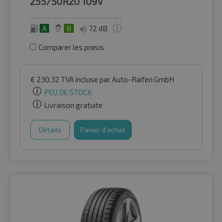
255/50R20
109V
A
B
72 dB
Comparer les pneus
€
230.32
TVA incluse
par Auto-Raifen GmbH
PEU DE STOCK
Livraison gratuite
Détails
Panier d'achat