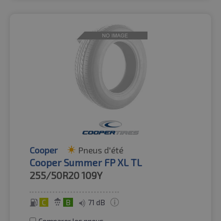
Cooper
Pneus d'été
Cooper Summer FP XL TL
255/50R20
109Y
C
B
71 dB