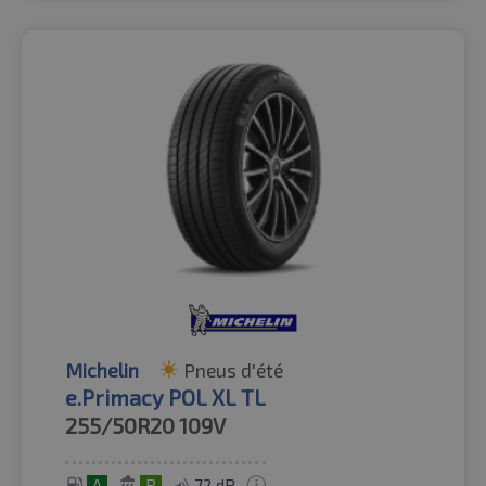
Michelin
Pneus d'été
e.Primacy POL XL TL
255/50R20
109V
A
B
72 dB