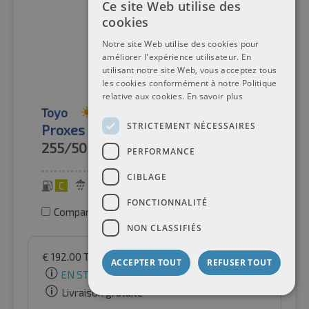
Ce site Web utilise des
cookies
Notre site Web utilise des cookies pour
améliorer l'expérience utilisateur. En
utilisant notre site Web, vous acceptez tous
les cookies conformément à notre Politique
relative aux cookies.
En savoir plus
Toyo
Pneus d'été
STRICTEMENT NÉCESSAIRES
Proxes Sport 2 XL TL
255/50R20
109Y
PERFORMANCE
CIBLAGE
C
A
71 dB
FONCTIONNALITÉ
Comparer les pneus
NON CLASSIFIÉS
€
192.00
TVA incluse
par Auto-Raifen GmbH
ACCEPTER TOUT
REFUSER TOUT
EN STOCK
Livraison gratuite