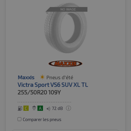
Maxxis
Pneus d'été
Victra Sport VS6 SUV XL TL
255/50R20
109Y
C
A
72 dB
Comparer les pneus