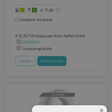
C
B
71 dB
Comparer les pneus
€
92.76
TVA incluse
par Auto-Raifen GmbH
EN STOCK
Livraison gratuite
Détails
Panier d'achat
×