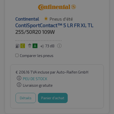
Continental
Pneus d'été
ContiSportContact™ 5 LR FR XL TL
255/50R20
109W
C
A
73 dB
Comparer les pneus
€
206.16
TVA incluse
par Auto-Raifen GmbH
PEU DE STOCK
Livraison gratuite
Détails
Panier d'achat