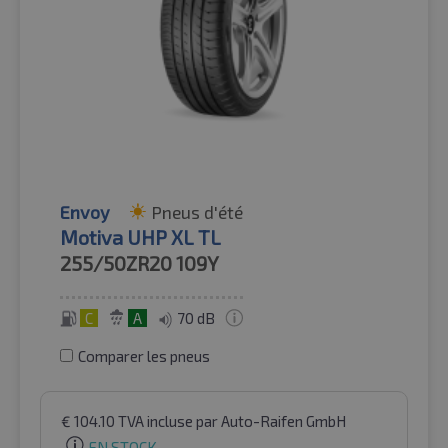
Envoy
Pneus d'été
Motiva UHP XL TL
255/50ZR20
109Y
C
A
70 dB
Comparer les pneus
€
104.10
TVA incluse
par Auto-Raifen GmbH
EN STOCK