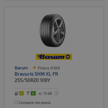
Barum
Pneus d'été
Bravuris 5HM XL FR
255/50R20
109Y
C
B
73 dB
Comparer les pneus