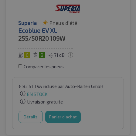
Superia
Pneus d'été
Ecoblue EV XL
255/50R20
109W
C
B
71 dB
Comparer les pneus
€
83.51
TVA incluse
par Auto-Raifen GmbH
EN STOCK
Livraison gratuite
Détails
Panier d'achat