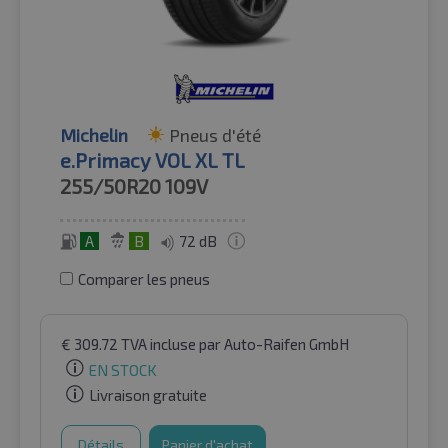
Michelin
Pneus d'été
e.Primacy VOL XL TL
255/50R20
109V
A
B
72 dB
Comparer les pneus
€
309.72
TVA incluse
par Auto-Raifen GmbH
EN STOCK
Livraison gratuite
Détails
Panier d'achat