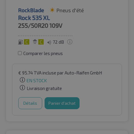
RockBlade
Pneus d'été
Rock 535 XL
255/50R20
109V
C
C
72 dB
Comparer les pneus
€
95.74
TVA incluse
par Auto-Raifen GmbH
EN STOCK
Livraison gratuite
Détails
Panier d'achat