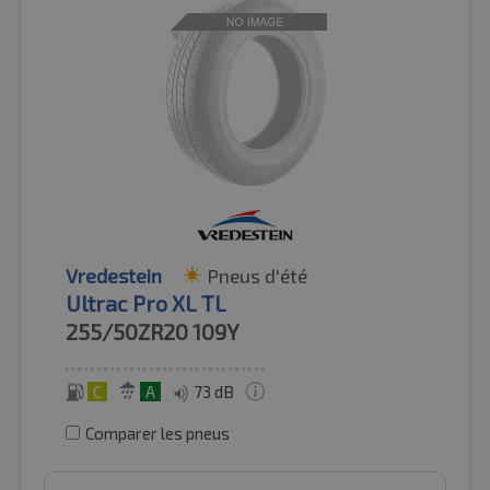
Vredestein
Pneus d'été
Ultrac Pro XL TL
255/50ZR20
109Y
C
A
73 dB
Comparer les pneus