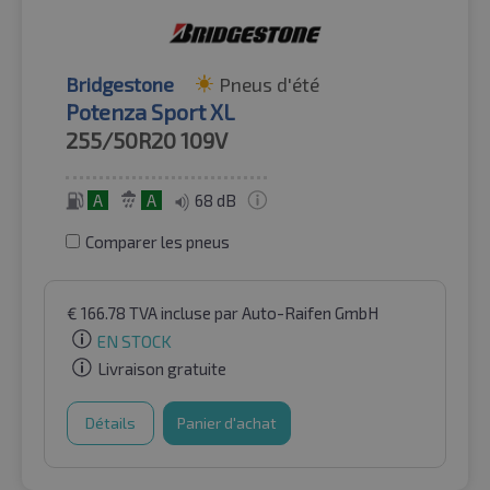
Bridgestone
Pneus d'été
Potenza Sport XL
255/50R20
109V
A
A
68 dB
Comparer les pneus
€
166.78
TVA incluse
par Auto-Raifen GmbH
EN STOCK
Livraison gratuite
Détails
Panier d'achat