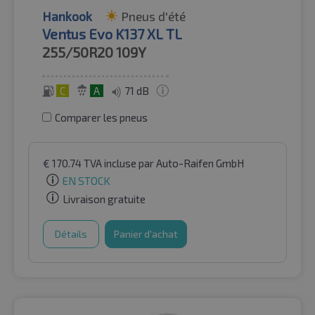
Hankook
Pneus d'été
Ventus Evo K137 XL TL
255/50R20
109Y
C
A
71 dB
Comparer les pneus
€
170.74
TVA incluse
par Auto-Raifen GmbH
EN STOCK
Livraison gratuite
Détails
Panier d'achat