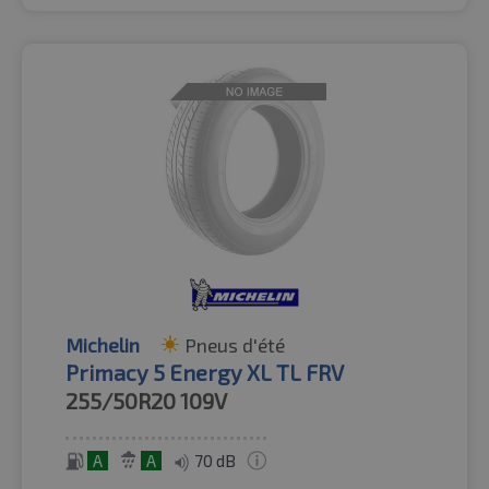
Michelin
Pneus d'été
Primacy 5 Energy XL TL FRV
255/50R20
109V
A
A
70 dB