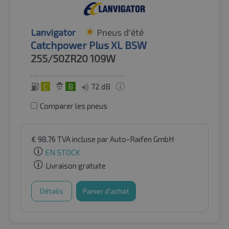
Lanvigator
Pneus d'été
Catchpower Plus XL BSW
255/50ZR20
109W
C
B
72 dB
Comparer les pneus
€
98.76
TVA incluse
par Auto-Raifen GmbH
EN STOCK
Livraison gratuite
Détails
Panier d'achat