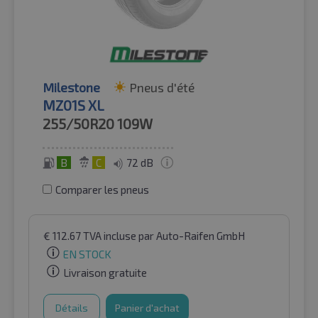
Milestone
Pneus d'été
MZ01S XL
255/50R20
109W
B
C
72 dB
Comparer les pneus
€
112.67
TVA incluse
par Auto-Raifen GmbH
EN STOCK
Livraison gratuite
Détails
Panier d'achat