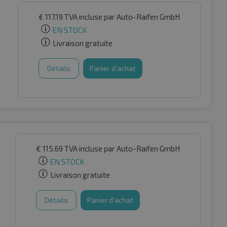
€
117.19
TVA incluse
par Auto-Raifen GmbH
EN STOCK
Livraison gratuite
Détails
Panier d'achat
€
115.69
TVA incluse
par Auto-Raifen GmbH
EN STOCK
Livraison gratuite
Détails
Panier d'achat