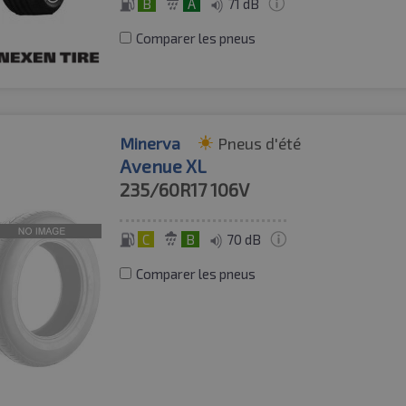
B
A
71 dB
Comparer les pneus
Minerva
Pneus d'été
Avenue XL
235/60R17
106V
C
B
70 dB
Comparer les pneus