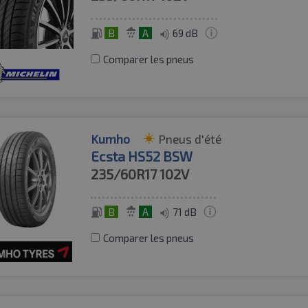
B
A
69 dB
Comparer les pneus
Kumho
Pneus d'été
Ecsta HS52 BSW
235/60R17
102V
B
A
71 dB
Comparer les pneus