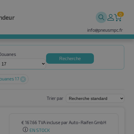
0
ndeur
info@pneusmpc.fr
Douanes
Recherche
ouanes 17
Trier par
€
167.66
TVA incluse
par Auto-Raifen GmbH
EN STOCK