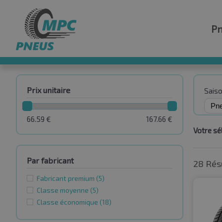
P
Prix unitaire
Sais
66.59
€
167.66
€
Votre sél
Par fabricant
28 Rés
Fabricant premium
(5)
Classe moyenne
(5)
Classe économique
(18)