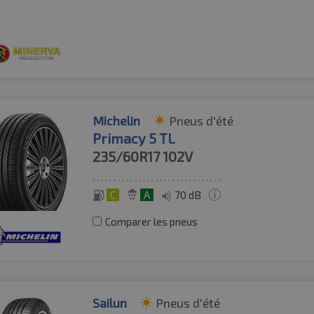
Michelin
Pneus d'été
Primacy 5 TL
235/60R17
102V
C
A
70 dB
Comparer les pneus
Sailun
Pneus d'été