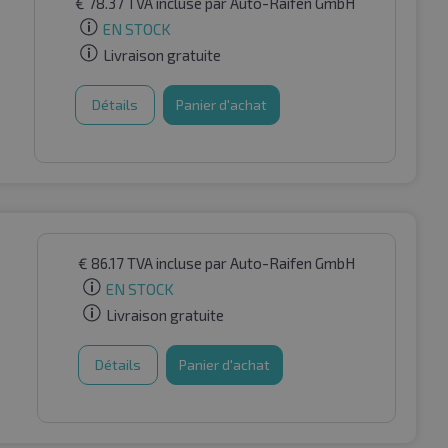
€
78.37
TVA incluse
par Auto-Raifen GmbH
EN STOCK
Livraison gratuite
Détails
Panier d'achat
€
86.17
TVA incluse
par Auto-Raifen GmbH
EN STOCK
Livraison gratuite
Détails
Panier d'achat