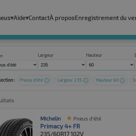
neus
▾
Aide
▾
Contact
À propos
Enregistrement du ve
Largeur
Hauteur
on
ection :
Pneus d'été
Largeur 235
Hauteur 60
D
ultats
Michelin
Pneus d'été
Primacy 4+ FR
235/60R17
102V