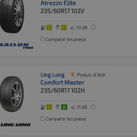
Atrezzo Elite
235/60R17
102V
C
C
70 dB
Comparer les pneus
Ling Long
Pneus d'été
Comfort Master
235/60R17
102H
C
B
71 dB
Comparer les pneus