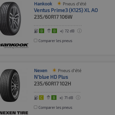
Hankook
Pneus d'été
Ventus Prime3 (K125) XL AO
235/60R17
106W
B
B
72 dB
Comparer les pneus
Nexen
Pneus d'été
N'blue HD Plus
235/60R17
102H
C
B
71 dB
Comparer les pneus