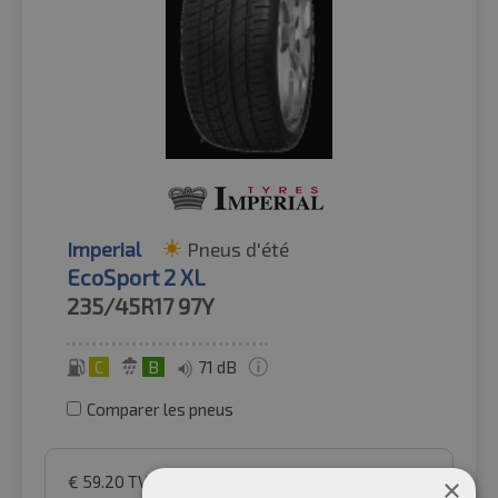
Imperial
Pneus d'été
EcoSport 2 XL
235/45R17
97Y
C
B
71 dB
Comparer les pneus
€
59.20
TVA incluse
par Auto-Raifen GmbH
×