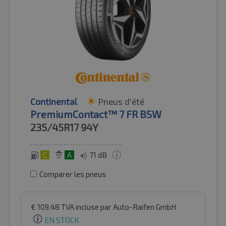
Continental
Pneus d'été
PremiumContact™ 7 FR BSW
235/45R17
94Y
C
A
71 dB
Comparer les pneus
€
109.48
TVA incluse
par Auto-Raifen GmbH
EN STOCK