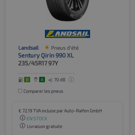
Landsail
Pneus d'été
Sentury Qirin 990 XL
235/45R17
97Y
B
A
70 dB
Comparer les pneus
€
72.19
TVA incluse
par Auto-Raifen GmbH
EN STOCK
Livraison gratuite