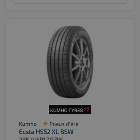
Kumho
Pneus d'été
Ecsta HS52 XL BSW
235/45R17
97W