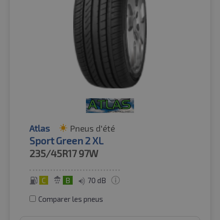
Atlas
Pneus d'été
Sport Green 2 XL
235/45R17
97W
C
B
70 dB
Comparer les pneus