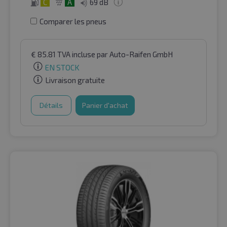
C
A
69 dB
Comparer les pneus
€
85.81
TVA incluse
par Auto-Raifen GmbH
EN STOCK
Livraison gratuite
Détails
Panier d'achat