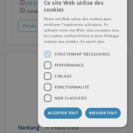
Ce site Web utilise des
EN STOCK
cookies
Livraison gratuite
Notre site Web utilise des cookies pour
améliorer l'expérience utilisateur. En
Détails
Panier d'achat
utilisant notre site Web, vous acceptez tous
les cookies conformément à notre Politique
relative aux cookies.
En savoir plus
STRICTEMENT NÉCESSAIRES
PERFORMANCE
CIBLAGE
FONCTIONNALITÉ
NON CLASSIFIÉS
ACCEPTER TOUT
REFUSER TOUT
Nankang
Pneus d'été