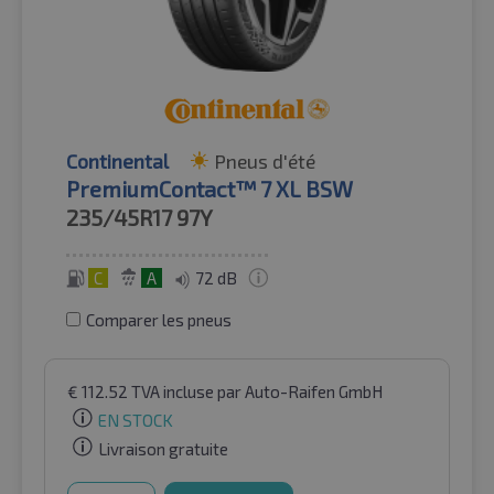
Continental
Pneus d'été
PremiumContact™ 7 XL BSW
235/45R17
97Y
C
A
72 dB
Comparer les pneus
€
112.52
TVA incluse
par Auto-Raifen GmbH
EN STOCK
Livraison gratuite