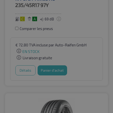
235/45R17
97Y
C
A
69 dB
Comparer les pneus
€
72.80
TVA incluse
par Auto-Raifen GmbH
EN STOCK
Livraison gratuite
Détails
Panier d'achat