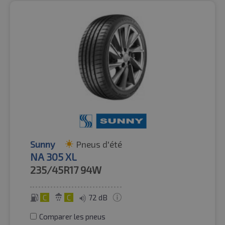
Sunny
Pneus d'été
NA 305 XL
235/45R17
94W
C
C
72 dB
Comparer les pneus