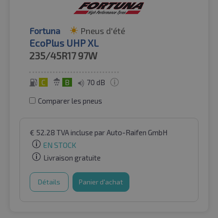
Fortuna
Pneus d'été
EcoPlus UHP XL
235/45R17
97W
C
B
70 dB
Comparer les pneus
€
52.28
TVA incluse
par Auto-Raifen GmbH
EN STOCK
Livraison gratuite
Détails
Panier d'achat