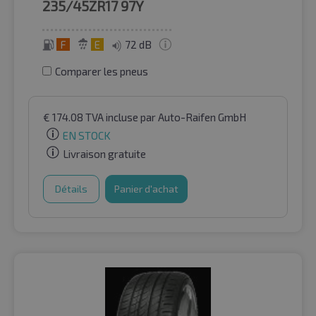
235/45ZR17
97Y
F
E
72 dB
Comparer les pneus
€
174.08
TVA incluse
par Auto-Raifen GmbH
EN STOCK
Livraison gratuite
Détails
Panier d'achat