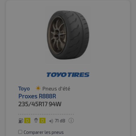
Toyo
Pneus d'été
Proxes R888R
235/45R17
94W
D
D
71 dB
Comparer les pneus