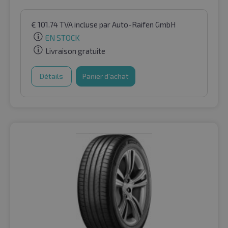
€
101.74
TVA incluse
par Auto-Raifen GmbH
EN STOCK
Livraison gratuite
Détails
Panier d'achat