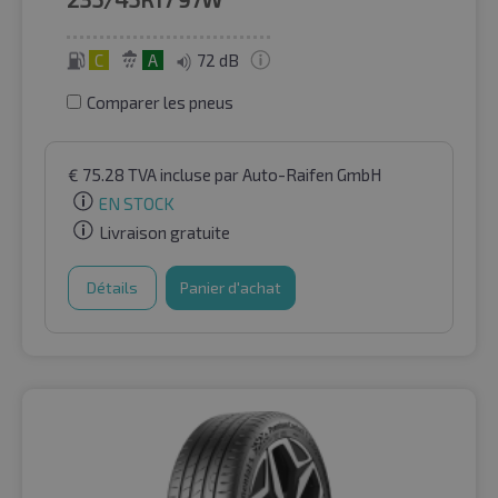
C
A
72 dB
Comparer les pneus
€
75.28
TVA incluse
par Auto-Raifen GmbH
EN STOCK
Livraison gratuite
Détails
Panier d'achat