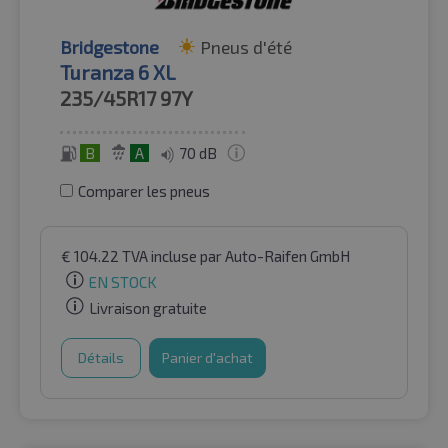
Bridgestone
Pneus d'été
Turanza 6 XL
235/45R17
97Y
B
A
70 dB
Comparer les pneus
€
104.22
TVA incluse
par Auto-Raifen GmbH
EN STOCK
Livraison gratuite
Détails
Panier d'achat