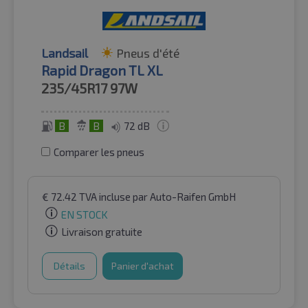
Landsail
Pneus d'été
Rapid Dragon TL XL
235/45R17
97W
B
B
72 dB
Comparer les pneus
€
72.42
TVA incluse
par Auto-Raifen GmbH
EN STOCK
Livraison gratuite
Détails
Panier d'achat