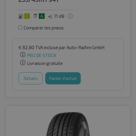
C
A
71 dB
Comparer les pneus
€
82.80
TVA incluse
par Auto-Raifen GmbH
PEU DE STOCK
Livraison gratuite
Détails
Panier d'achat