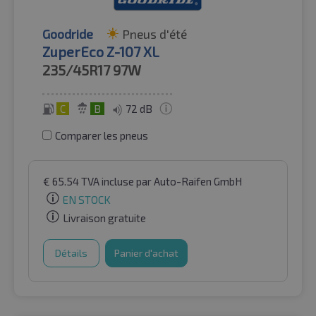
Goodride
Pneus d'été
ZuperEco Z-107 XL
235/45R17
97W
C
B
72 dB
Comparer les pneus
€
65.54
TVA incluse
par Auto-Raifen GmbH
EN STOCK
Livraison gratuite
Détails
Panier d'achat