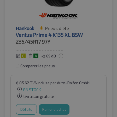
Hankook
Pneus d'été
Ventus Prime 4 K135 XL BSW
235/45R17
97Y
C
A
69 dB
Comparer les pneus
€
85.62
TVA incluse
par Auto-Raifen GmbH
EN STOCK
Livraison gratuite
Détails
Panier d'achat