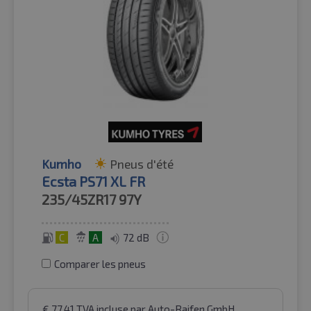
Kumho
Pneus d'été
Ecsta PS71 XL FR
235/45ZR17
97Y
C
A
72 dB
Comparer les pneus
€
77.41
TVA incluse
par Auto-Raifen GmbH