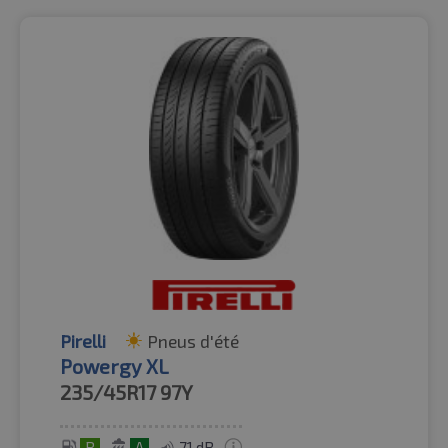
Pirelli
Pneus d'été
Powergy XL
235/45R17
97Y
B
A
71 dB