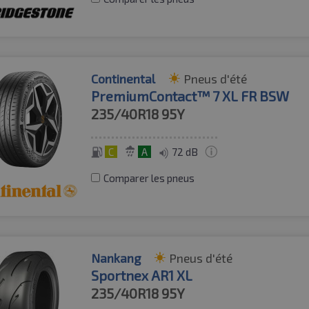
Continental
Pneus d'été
PremiumContact™ 7 XL FR BSW
235/40R18
95Y
C
A
72 dB
Comparer les pneus
Nankang
Pneus d'été
Sportnex AR1 XL
235/40R18
95Y