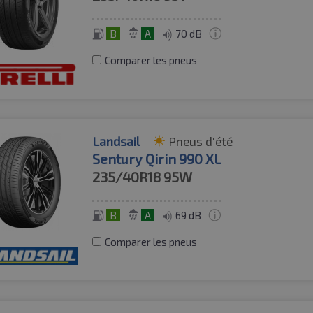
B
A
70 dB
Comparer les pneus
Landsail
Pneus d'été
Sentury Qirin 990 XL
235/40R18
95W
B
A
69 dB
Comparer les pneus