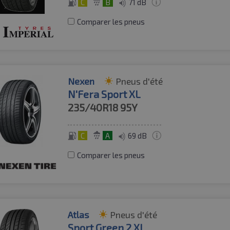
C
B
71 dB
Comparer les pneus
Nexen
Pneus d'été
N'Fera Sport XL
235/40R18
95Y
C
A
69 dB
Comparer les pneus
Atlas
Pneus d'été
Sport Green 2 XL