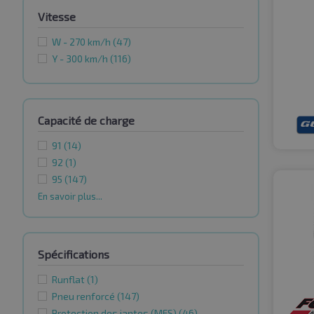
Vitesse
W - 270 km/h
(47)
Y - 300 km/h
(116)
Capacité de charge
91
(14)
92
(1)
95
(147)
En savoir plus...
Spécifications
Runflat
(1)
Pneu renforcé
(147)
Protection des jantes (MFS)
(46)