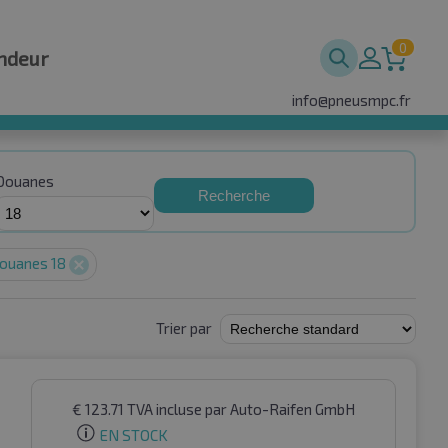
0
ndeur
info@pneusmpc.fr
Douanes
Recherche
ouanes 18
Trier par
€
123.71
TVA incluse
par Auto-Raifen GmbH
EN STOCK