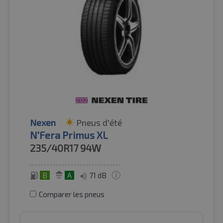
Nexen
Pneus d'été
N'Fera Primus XL
235/40R17
94W
B
A
71 dB
Comparer les pneus