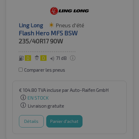
Ling Long
Pneus d'été
Flash Hero MFS BSW
235/40R17
90W
D
D
71 dB
Comparer les pneus
€
104.80
TVA incluse
par Auto-Raifen GmbH
EN STOCK
Livraison gratuite
Détails
Panier d'achat