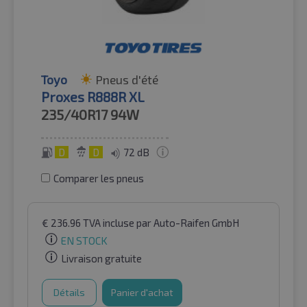
Toyo
Pneus d'été
Proxes R888R XL
235/40R17
94W
D
D
72 dB
Comparer les pneus
€
236.96
TVA incluse
par Auto-Raifen GmbH
EN STOCK
Livraison gratuite
Détails
Panier d'achat