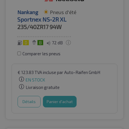
Nankang
Pneus d'été
Sportnex NS-2R XL
235/40ZR17
94W
D
B
72 dB
Comparer les pneus
€
123.83
TVA incluse
par Auto-Raifen GmbH
EN STOCK
Livraison gratuite
Détails
Panier d'achat