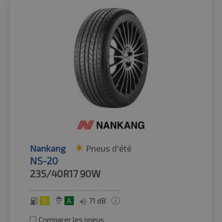
Nankang
Pneus d'été
NS-20
235/40R17
90W
D
A
71 dB
Comparer les pneus