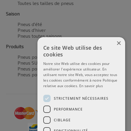
Toutes les tailles de pneus
Saison
Pneus d'été
Pneus d'hiver
Pneus toutes saisons
×
Produits
Ce site Web utilise des
cookies
Pneus pour voitures
Pneus SUV / 4x4
Notre site Web utilise des cookies pour
Pneus pour camionnettes
améliorer l'expérience utilisateur. En
Pneus pour motos
utilisant notre site Web, vous acceptez tous
les cookies conformément à notre Politique
relative aux cookies.
En savoir plus
STRICTEMENT NÉCESSAIRES
PERFORMANCE
CIBLAGE
FONCTIONNALITÉ