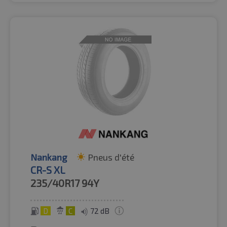
Nankang
Pneus d'été
CR-S XL
235/40R17
94Y
D
C
72 dB