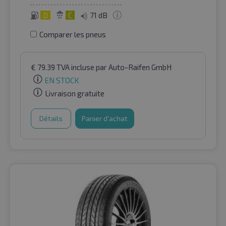
D
C
71 dB
Comparer les pneus
€
79.39
TVA incluse
par Auto-Raifen GmbH
EN STOCK
Livraison gratuite
Détails
Panier d'achat