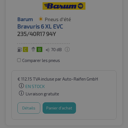
Barum
Pneus d'été
Bravuris 6 XL EVC
235/40R17
94Y
C
B
70 dB
Comparer les pneus
€
112.15
TVA incluse
par Auto-Raifen GmbH
EN STOCK
Livraison gratuite
Détails
Panier d'achat