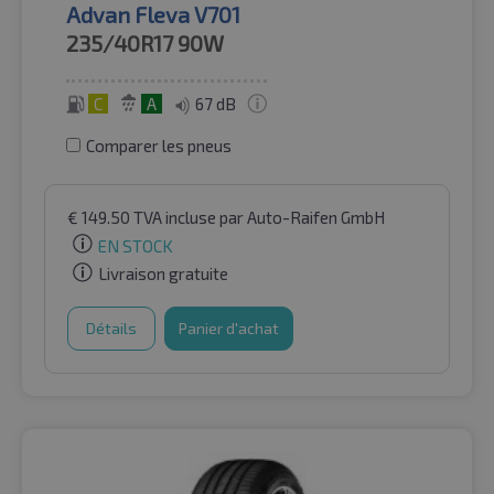
Advan Fleva V701
235/40R17
90W
C
A
67 dB
Comparer les pneus
€
149.50
TVA incluse
par Auto-Raifen GmbH
EN STOCK
Livraison gratuite
Détails
Panier d'achat