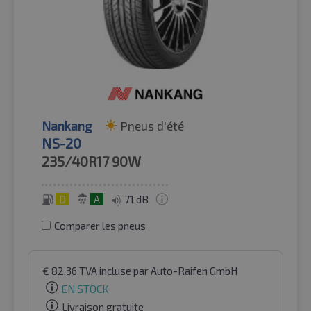
Nankang
Pneus d'été
NS-20
235/40R17
90W
D
A
71 dB
Comparer les pneus
€
82.36
TVA incluse
par Auto-Raifen GmbH
EN STOCK
Livraison gratuite