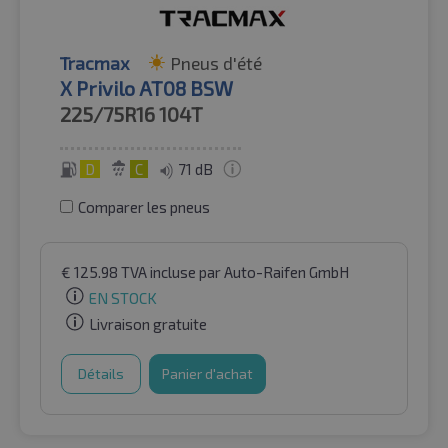
Tracmax
Pneus d'été
X Privilo AT08 BSW
225/75R16
104T
D
C
71 dB
Comparer les pneus
€
125.98
TVA incluse
par Auto-Raifen GmbH
EN STOCK
Livraison gratuite
Détails
Panier d'achat