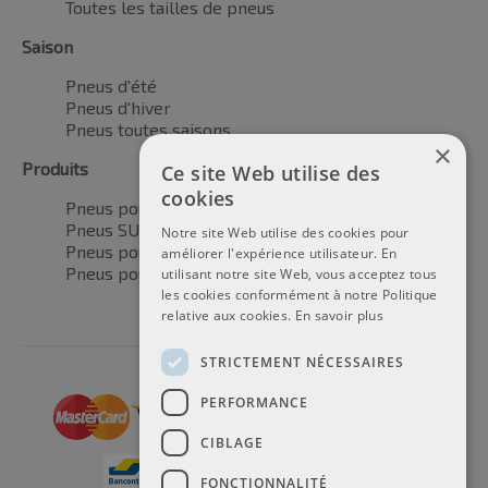
Toutes les tailles de pneus
Saison
Pneus d'été
Pneus d'hiver
Pneus toutes saisons
×
Produits
Ce site Web utilise des
cookies
Pneus pour voitures
Pneus SUV / 4x4
Notre site Web utilise des cookies pour
Pneus pour camionnettes
améliorer l'expérience utilisateur. En
Pneus pour motos
utilisant notre site Web, vous acceptez tous
les cookies conformément à notre Politique
relative aux cookies.
En savoir plus
STRICTEMENT NÉCESSAIRES
PERFORMANCE
CIBLAGE
FONCTIONNALITÉ