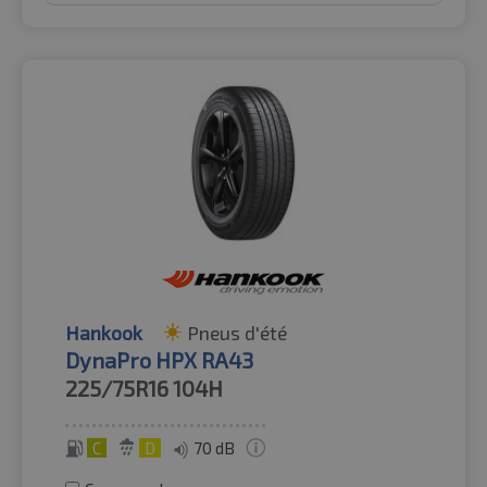
Hankook
Pneus d'été
DynaPro HPX RA43
225/75R16
104H
C
D
70 dB