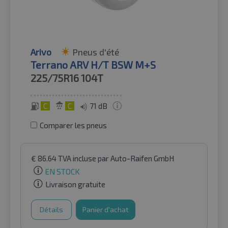
Arivo
Pneus d'été
Terrano ARV H/T BSW M+S
225/75R16
104T
C
C
71 dB
Comparer les pneus
€
86.64
TVA incluse
par Auto-Raifen GmbH
EN STOCK
Livraison gratuite
Détails
Panier d'achat