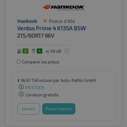
Hankook
Pneus d'été
Ventus Prime 4 K135A BSW
215/60R17
96V
B
A
69 dB
Comparer les pneus
€
96.61
TVA incluse
par Auto-Raifen GmbH
EN STOCK
Livraison gratuite
Détails
Panier d'achat