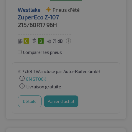
Westlake
Pneus d'été
ZuperEco Z-107
215/60R17
96H
C
B
71 dB
Comparer les pneus
€
77.68
TVA incluse
par Auto-Raifen GmbH
EN STOCK
Livraison gratuite
Détails
Panier d'achat