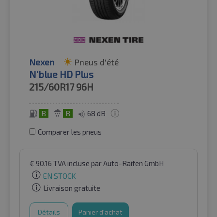
Nexen
Pneus d'été
N'blue HD Plus
215/60R17
96H
B
B
68 dB
Comparer les pneus
€
90.16
TVA incluse
par Auto-Raifen GmbH
EN STOCK
Livraison gratuite
Détails
Panier d'achat