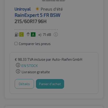
Uniroyal
Pneus d'été
RainExpert 5 FR BSW
215/60R17
96H
C
A
71 dB
Comparer les pneus
€
98.33
TVA incluse
par Auto-Raifen GmbH
EN STOCK
Livraison gratuite
Détails
Panier d'achat