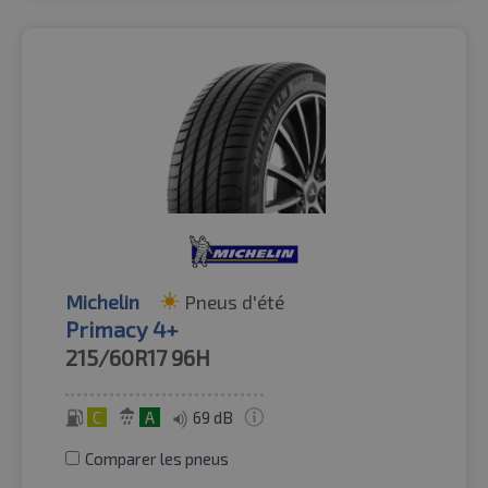
Michelin
Pneus d'été
Primacy 4+
215/60R17
96H
C
A
69 dB
Comparer les pneus