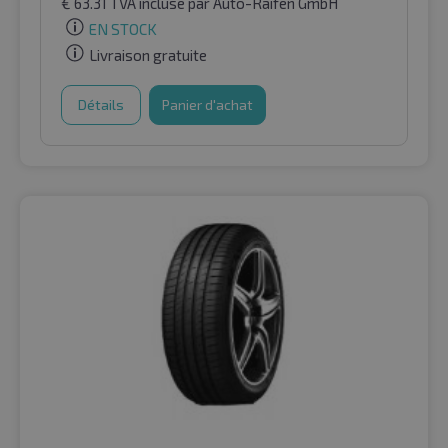
€
63.31
TVA incluse
par Auto-Raifen GmbH
EN STOCK
Livraison gratuite
Détails
Panier d'achat