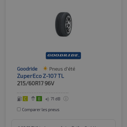
Goodride
Pneus d'été
ZuperEco Z-107 TL
215/60R17
96V
C
B
71 dB
Comparer les pneus