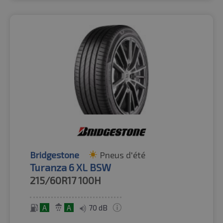
Bridgestone
Pneus d'été
Turanza 6 XL BSW
215/60R17
100H
A
A
70 dB