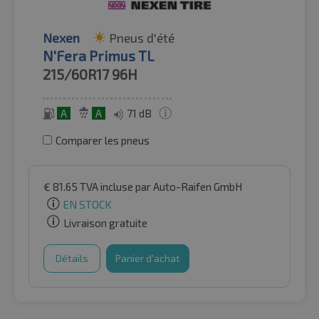
Nexen
Pneus d'été
N'Fera Primus TL
215/60R17
96H
A
A
71 dB
Comparer les pneus
€
81.65
TVA incluse
par Auto-Raifen GmbH
EN STOCK
Livraison gratuite
Détails
Panier d'achat