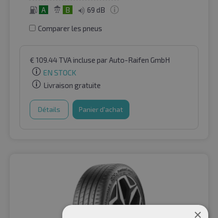
A
B
69 dB
Comparer les pneus
€
109.44
TVA incluse
par Auto-Raifen GmbH
EN STOCK
Livraison gratuite
Détails
Panier d'achat
×