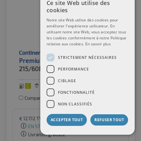
Ce site Web utilise des
cookies
Notre site Web utilise des cookies pour
améliorer l'expérience utilisateur. En
utilisant notre site Web, vous acceptez tous
les cookies conformément à notre Politique
relative aux cookies.
En savoir plus
Continental
Pneus d'été
STRICTEMENT NÉCESSAIRES
PremiumContact™ 7 FR BSW
215/60R17
96V
PERFORMANCE
CIBLAGE
C
A
71 dB
FONCTIONNALITÉ
Comparer les pneus
NON CLASSIFIÉS
€
127.12
TVA incluse
par Auto-Raifen GmbH
ACCEPTER TOUT
REFUSER TOUT
EN STOCK
Livraison gratuite