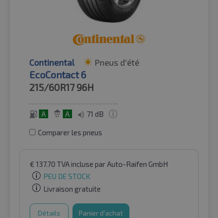
Continental
Pneus d'été
EcoContact 6
215/60R17
96H
A
A
71 dB
Comparer les pneus
€
137.70
TVA incluse
par Auto-Raifen GmbH
PEU DE STOCK
Livraison gratuite
Détails
Panier d'achat