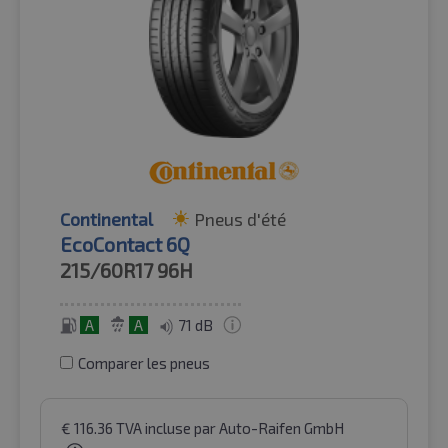
Continental
Pneus d'été
EcoContact 6Q
215/60R17
96H
A
A
71 dB
Comparer les pneus
€
116.36
TVA incluse
par Auto-Raifen GmbH