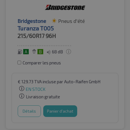
Bridgestone
Pneus d'été
Turanza T005
215/60R17
96H
A
B
68 dB
Comparer les pneus
€
129.73
TVA incluse
par Auto-Raifen GmbH
EN STOCK
Livraison gratuite
Détails
Panier d'achat