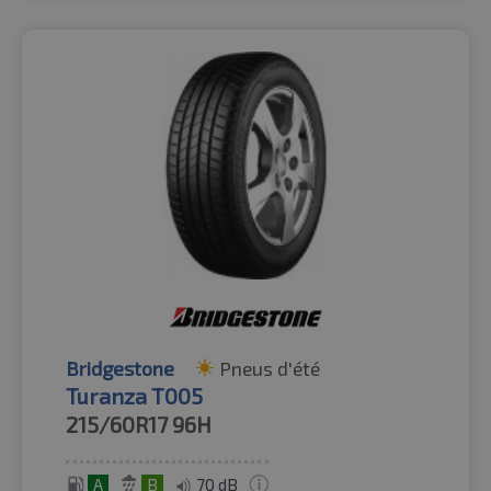
Bridgestone
Pneus d'été
Turanza T005
215/60R17
96H
A
B
70 dB