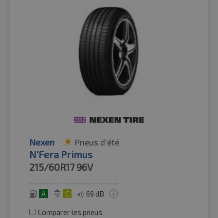
Nexen
Pneus d'été
N'Fera Primus
215/60R17
96V
A
C
69 dB
Comparer les pneus