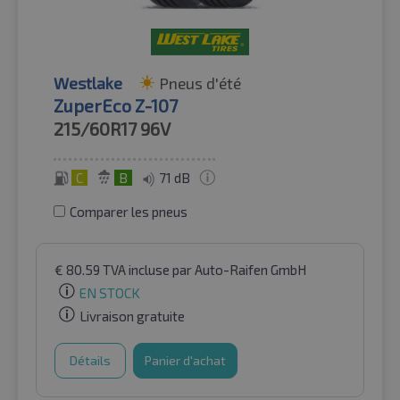
Westlake
Pneus d'été
ZuperEco Z-107
215/60R17
96V
C
B
71 dB
Comparer les pneus
€
80.59
TVA incluse
par Auto-Raifen GmbH
EN STOCK
Livraison gratuite
Détails
Panier d'achat