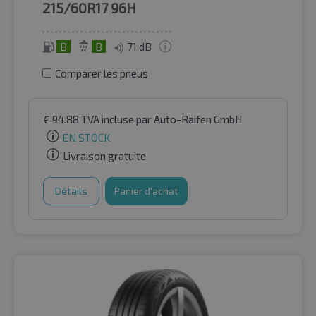
215/60R17
96H
B
B
71 dB
Comparer les pneus
€
94.88
TVA incluse
par Auto-Raifen GmbH
EN STOCK
Livraison gratuite
Détails
Panier d'achat