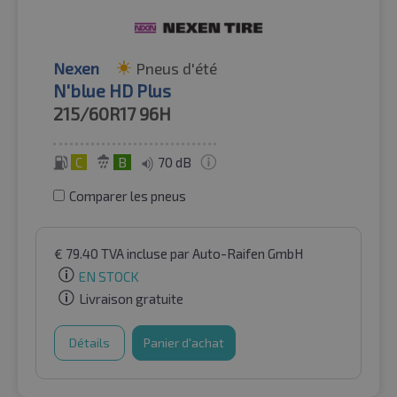
Nexen
Pneus d'été
N'blue HD Plus
215/60R17
96H
C
B
70 dB
Comparer les pneus
€
79.40
TVA incluse
par Auto-Raifen GmbH
EN STOCK
Livraison gratuite
Détails
Panier d'achat