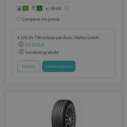
B
A
69 dB
Comparer les pneus
€
126.94
TVA incluse
par Auto-Raifen GmbH
EN STOCK
Livraison gratuite
Détails
Panier d'achat