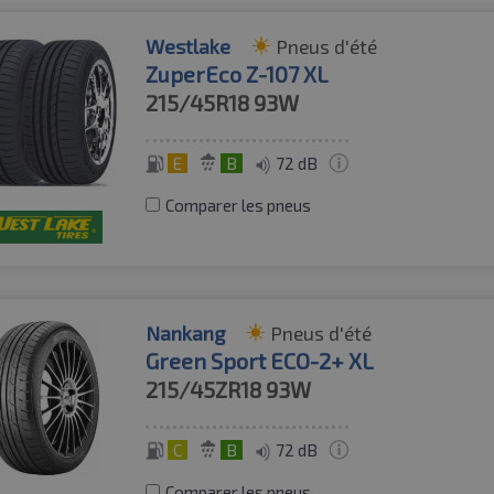
Westlake
Pneus d'été
ZuperEco Z-107 XL
215/45R18
93W
E
B
72 dB
Comparer les pneus
Nankang
Pneus d'été
Green Sport ECO-2+ XL
215/45ZR18
93W
C
B
72 dB
Comparer les pneus