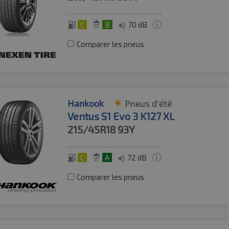
C
B
70 dB
Comparer les pneus
Hankook
Pneus d'été
Ventus S1 Evo 3 K127 XL
215/45R18
93Y
C
A
72 dB
Comparer les pneus