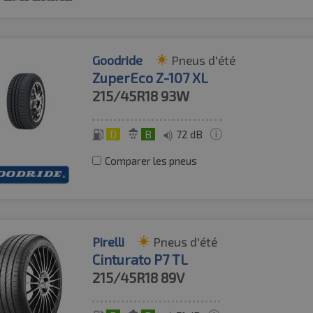
Goodride
Pneus d'été
ZuperEco Z-107 XL
215/45R18
93W
D
B
72 dB
Comparer les pneus
Pirelli
Pneus d'été
Cinturato P7 TL
215/45R18
89V