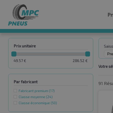
P
Prix unitaire
Sais
49.57
€
286.52
€
Votre sél
Par fabricant
91 Rés
Fabricant premium
(17)
Classe moyenne
(24)
Classe économique
(50)