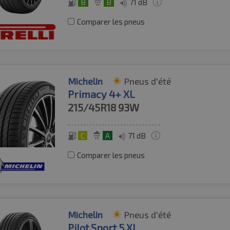
B
B
71 dB
Comparer les pneus
Michelin
Pneus d'été
Primacy 4+ XL
215/45R18
93W
C
A
71 dB
Comparer les pneus
Michelin
Pneus d'été
Pilot Sport 5 XL