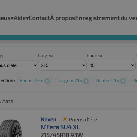
neus
▾
Aide
▾
Contact
À propos
Enregistrement du ve
Largeur
Hauteur
on
ection :
Pneus d'été
Largeur 215
Hauteur 45
D
ultats
Nexen
Pneus d'été
N'Fera SU4 XL
215/45R18
93W