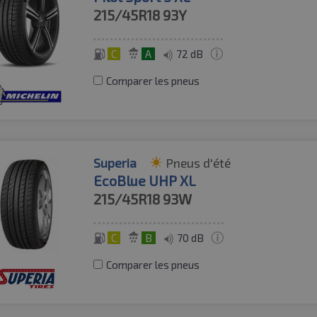
215/45R18
93Y
C
A
72 dB
Comparer les pneus
Superia
Pneus d'été
EcoBlue UHP XL
215/45R18
93W
C
B
70 dB
Comparer les pneus