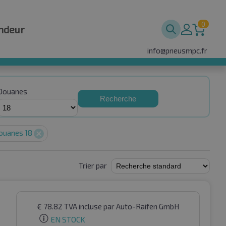
0
ndeur
info@pneusmpc.fr
Douanes
Recherche
ouanes 18
Trier par
€
78.82
TVA incluse
par Auto-Raifen GmbH
EN STOCK