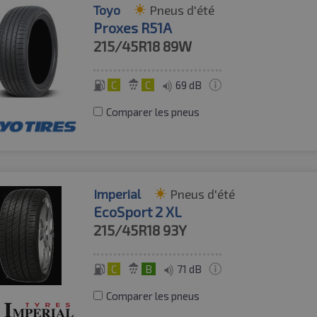
Toyo
Pneus d'été
Proxes R51A
215/45R18
89W
C
C
69 dB
Comparer les pneus
Imperial
Pneus d'été
EcoSport 2 XL
215/45R18
93Y
C
B
71 dB
Comparer les pneus