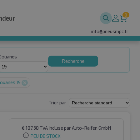
0
ndeur
info@pneusmpc.fr
Douanes
Recherche
ouanes 19
Trier par
€
187.38
TVA incluse
par Auto-Raifen GmbH
PEU DE STOCK