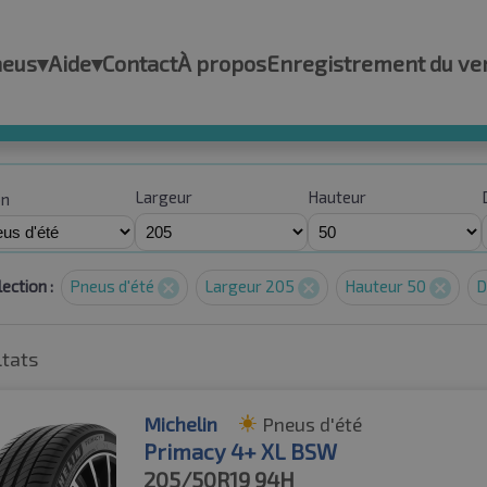
neus
▾
Aide
▾
Contact
À propos
Enregistrement du ve
Largeur
Hauteur
on
ection :
Pneus d'été
Largeur 205
Hauteur 50
D
ltats
Michelin
Pneus d'été
Primacy 4+ XL BSW
205/50R19
94H