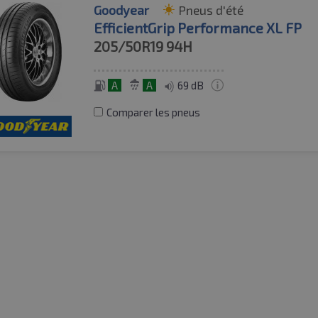
Goodyear
Pneus d'été
EfficientGrip Performance XL FP
205/50R19
94H
A
A
69 dB
Comparer les pneus