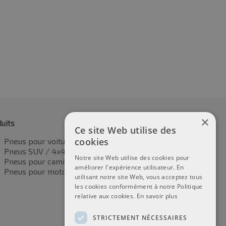
×
uits
Ce site Web utilise des
cookies
Pneus pour voitures
Pneus SUV / 4x4
Notre site Web utilise des cookies pour
Pneus pour camionnettes
améliorer l'expérience utilisateur. En
Pneus pour motos
utilisant notre site Web, vous acceptez tous
les cookies conformément à notre Politique
relative aux cookies.
En savoir plus
STRICTEMENT NÉCESSAIRES