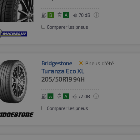
B
A
70 dB
Comparer les pneus
Bridgestone
Pneus d'été
Turanza Eco XL
205/50R19
94H
A
A
72 dB
Comparer les pneus