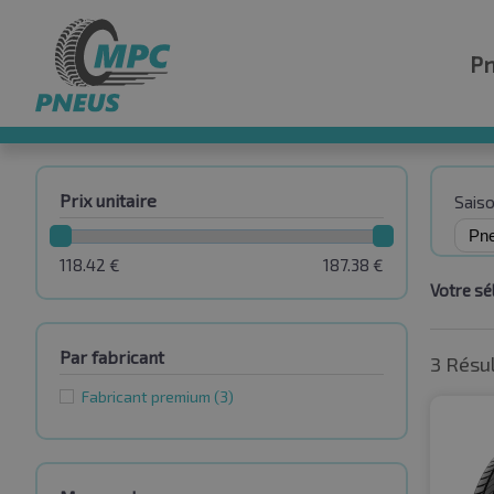
P
Prix unitaire
Sais
118.42
€
187.38
€
Votre sél
Par fabricant
3 Résu
Fabricant premium
(3)