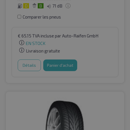
D
B
71 dB
Comparer les pneus
€
65.15
TVA incluse
par Auto-Raifen GmbH
EN STOCK
Livraison gratuite
Détails
Panier d'achat