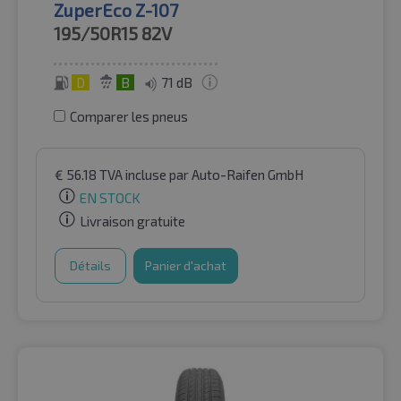
ZuperEco Z-107
195/50R15
82V
D
B
71 dB
Comparer les pneus
€
56.18
TVA incluse
par Auto-Raifen GmbH
EN STOCK
Livraison gratuite
Détails
Panier d'achat