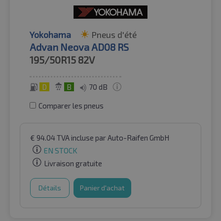
Yokohama
Pneus d'été
Advan Neova AD08 RS
195/50R15
82V
D
B
70 dB
Comparer les pneus
€
94.04
TVA incluse
par Auto-Raifen GmbH
EN STOCK
Livraison gratuite
Détails
Panier d'achat