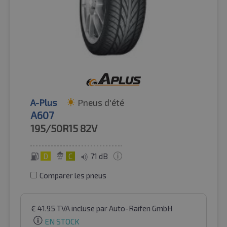
A-Plus
Pneus d'été
A607
195/50R15
82V
D
C
71 dB
Comparer les pneus
€
41.95
TVA incluse
par Auto-Raifen GmbH
EN STOCK