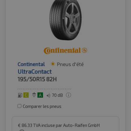
Continental
Pneus d'été
UltraContact
195/50R15
82H
C
A
70 dB
Comparer les pneus
€
86.33
TVA incluse
par Auto-Raifen GmbH