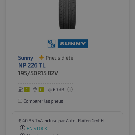
Sunny
Pneus d'été
NP 226 TL
195/50R15
82V
C
C
69 dB
Comparer les pneus
€
40.85
TVA incluse
par Auto-Raifen GmbH
EN STOCK