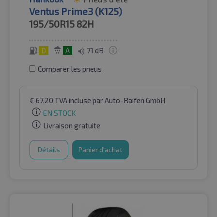
Ventus Prime3 (K125)
195/50R15
82H
D
A
71 dB
Comparer les pneus
€
67.20
TVA incluse
par Auto-Raifen GmbH
EN STOCK
Livraison gratuite
Détails
Panier d'achat