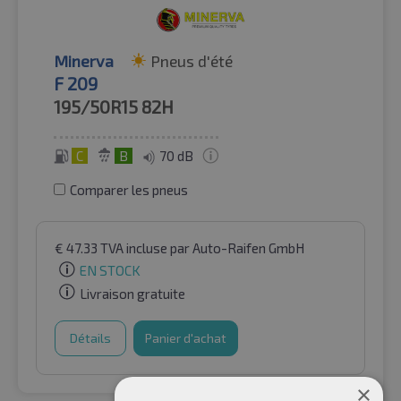
Minerva
Pneus d'été
F 209
195/50R15
82H
C
B
70 dB
Comparer les pneus
€
47.33
TVA incluse
par Auto-Raifen GmbH
EN STOCK
Livraison gratuite
Détails
Panier d'achat
×