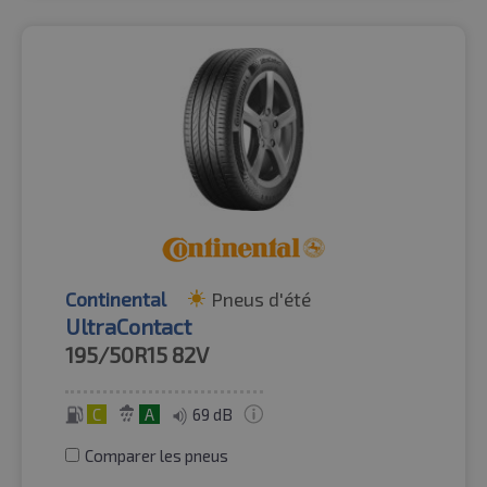
Continental
Pneus d'été
UltraContact
195/50R15
82V
C
A
69 dB
Comparer les pneus