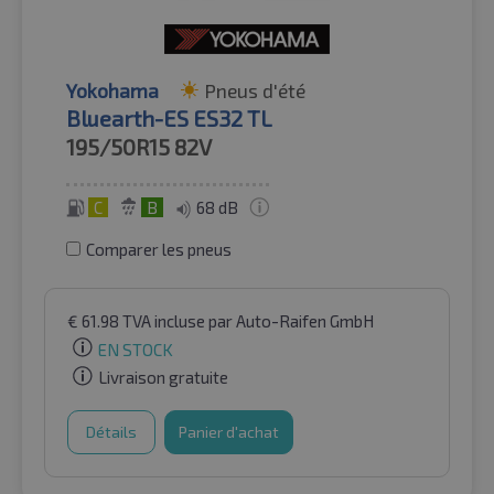
Yokohama
Pneus d'été
Bluearth-ES ES32 TL
195/50R15
82V
C
B
68 dB
Comparer les pneus
€
61.98
TVA incluse
par Auto-Raifen GmbH
EN STOCK
Livraison gratuite
Détails
Panier d'achat