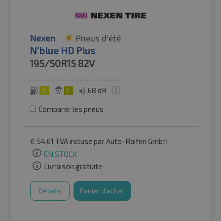
Nexen
Pneus d'été
N'blue HD Plus
195/50R15
82V
D
C
68 dB
Comparer les pneus
€
54.61
TVA incluse
par Auto-Raifen GmbH
EN STOCK
Livraison gratuite
Détails
Panier d'achat