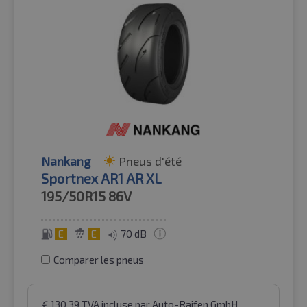
Nankang
Pneus d'été
Sportnex AR1 AR XL
195/50R15
86V
E
E
70 dB
Comparer les pneus
€
130.39
TVA incluse
par Auto-Raifen GmbH