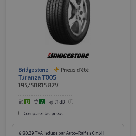
Bridgestone
Pneus d'été
Turanza T005
195/50R15
82V
B
A
71 dB
Comparer les pneus
€
80.29
TVA incluse
par Auto-Raifen GmbH