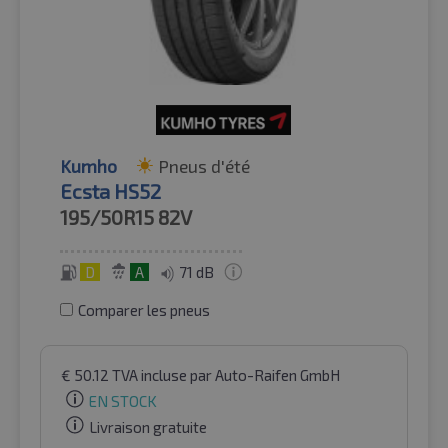
Kumho
Pneus d'été
Ecsta HS52
195/50R15
82V
D
A
71 dB
Comparer les pneus
€
50.12
TVA incluse
par Auto-Raifen GmbH
EN STOCK
Livraison gratuite