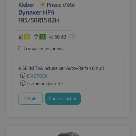
Kleber
Pneus d'été
Dynaxer HP4
195/50R15
82H
D
B
68 dB
Comparer les pneus
€
68.48
TVA incluse
par Auto-Raifen GmbH
EN STOCK
Livraison gratuite
Détails
Panier d'achat