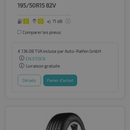
195/50R15
82V
D
D
71 dB
Comparer les pneus
€
136.08
TVA incluse
par Auto-Raifen GmbH
EN STOCK
Livraison gratuite
Détails
Panier d'achat