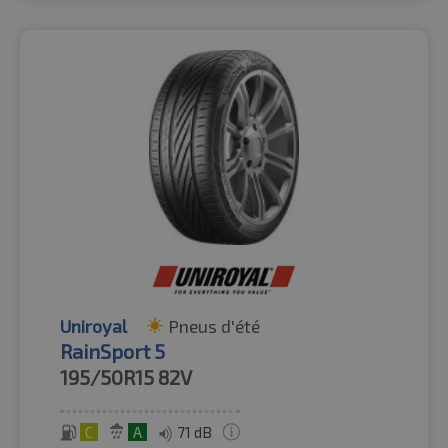
Uniroyal
Pneus d'été
RainSport 5
195/50R15
82V
C
A
71 dB