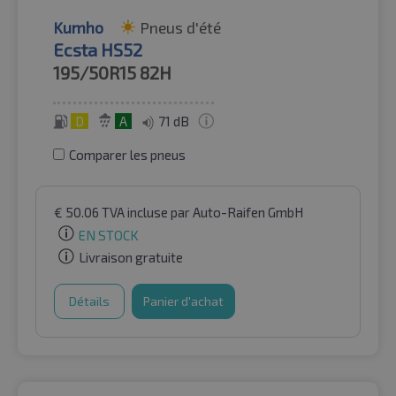
Kumho
Pneus d'été
Ecsta HS52
195/50R15
82H
D
A
71 dB
Comparer les pneus
€
50.06
TVA incluse
par Auto-Raifen GmbH
EN STOCK
Livraison gratuite
Détails
Panier d'achat