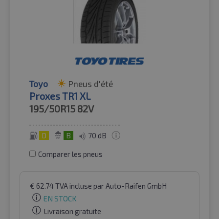
Toyo
Pneus d'été
Proxes TR1 XL
195/50R15
82V
D
B
70 dB
Comparer les pneus
€
62.74
TVA incluse
par Auto-Raifen GmbH
EN STOCK
Livraison gratuite