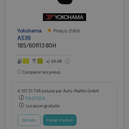
Yokohama
Pneus d'été
A539
185/60R13
80H
D
C
69 dB
Comparer les pneus
€
101.51
TVA incluse
par Auto-Raifen GmbH
EN STOCK
Livraison gratuite
Détails
Panier d'achat