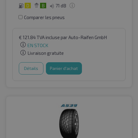
D
B
71 dB
Comparer les pneus
€
121.84
TVA incluse
par Auto-Raifen GmbH
EN STOCK
Livraison gratuite
Détails
Panier d'achat