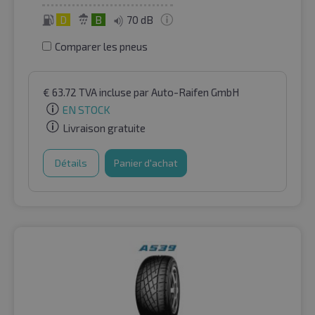
D
B
70 dB
Comparer les pneus
€
63.72
TVA incluse
par Auto-Raifen GmbH
EN STOCK
Livraison gratuite
Détails
Panier d'achat