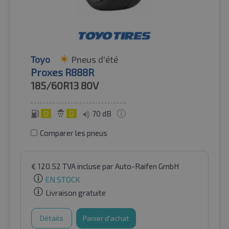
Toyo
Pneus d'été
Proxes R888R
185/60R13
80V
D
D
70 dB
Comparer les pneus
€
120.52
TVA incluse
par Auto-Raifen GmbH
EN STOCK
Livraison gratuite
Détails
Panier d'achat