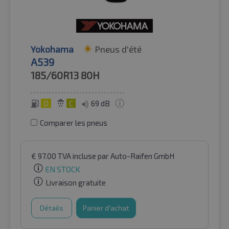
Yokohama
Pneus d'été
A539
185/60R13
80H
D
C
69 dB
Comparer les pneus
€
97.00
TVA incluse
par Auto-Raifen GmbH
EN STOCK
Livraison gratuite
Détails
Panier d'achat