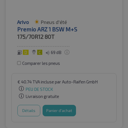
Arivo
Pneus d'été
Premio ARZ 1 BSW M+S
175/70R12
80T
D
C
69 dB
Comparer les pneus
€
40.74
TVA incluse
par Auto-Raifen GmbH
PEU DE STOCK
Livraison gratuite
Détails
Panier d'achat