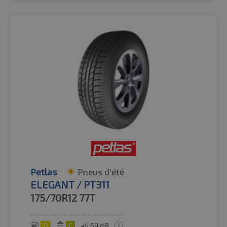
Petlas
Pneus d'été
ELEGANT / PT311
175/70R12
77T
D
C
69 dB