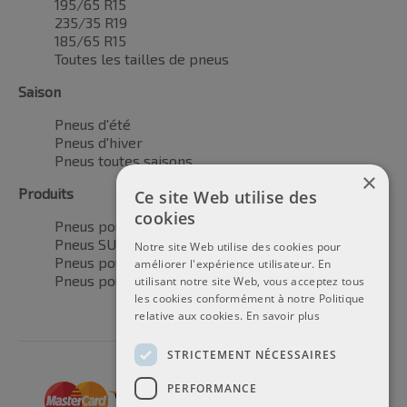
195/65 R15
235/35 R19
185/65 R15
Toutes les tailles de pneus
Saison
Pneus d'été
Pneus d'hiver
Pneus toutes saisons
×
Produits
Ce site Web utilise des
cookies
Pneus pour voitures
Pneus SUV / 4x4
Notre site Web utilise des cookies pour
Pneus pour camionnettes
améliorer l'expérience utilisateur. En
Pneus pour motos
utilisant notre site Web, vous acceptez tous
les cookies conformément à notre Politique
relative aux cookies.
En savoir plus
STRICTEMENT NÉCESSAIRES
PERFORMANCE