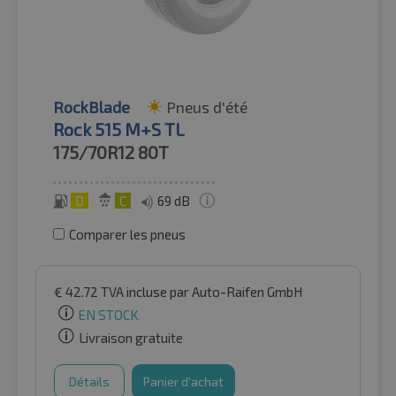
RockBlade
Pneus d'été
Rock 515 M+S TL
175/70R12
80T
D
C
69 dB
Comparer les pneus
€
42.72
TVA incluse
par Auto-Raifen GmbH
EN STOCK
Livraison gratuite
Détails
Panier d'achat