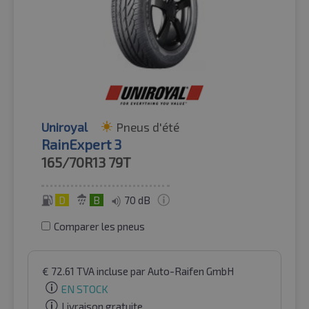
Uniroyal
Pneus d'été
RainExpert 3
165/70R13
79T
D
B
70 dB
Comparer les pneus
€
72.61
TVA incluse
par Auto-Raifen GmbH
EN STOCK
Livraison gratuite