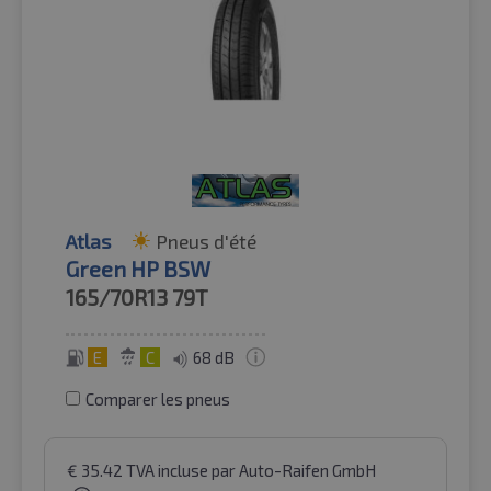
Atlas
Pneus d'été
Green HP BSW
165/70R13
79T
E
C
68 dB
Comparer les pneus
€
35.42
TVA incluse
par Auto-Raifen GmbH