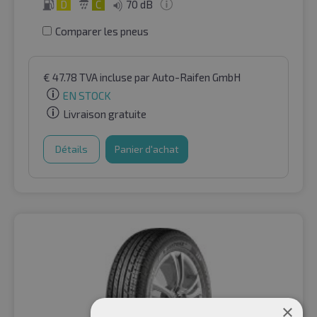
D
C
70 dB
Comparer les pneus
€
47.78
TVA incluse
par Auto-Raifen GmbH
EN STOCK
Livraison gratuite
Détails
Panier d'achat
×