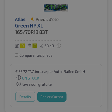
Atlas
Pneus d'été
Green HP XL
165/70R13
83T
D
C
68 dB
Comparer les pneus
€
36.72
TVA incluse
par Auto-Raifen GmbH
EN STOCK
Livraison gratuite
Détails
Panier d'achat