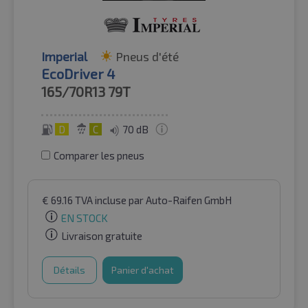
Imperial
Pneus d'été
EcoDriver 4
165/70R13
79T
D
C
70 dB
Comparer les pneus
€
69.16
TVA incluse
par Auto-Raifen GmbH
EN STOCK
Livraison gratuite
Détails
Panier d'achat