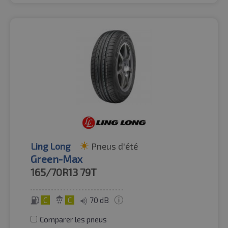
Ling Long
Pneus d'été
Green-Max
165/70R13
79T
C
C
70 dB
Comparer les pneus