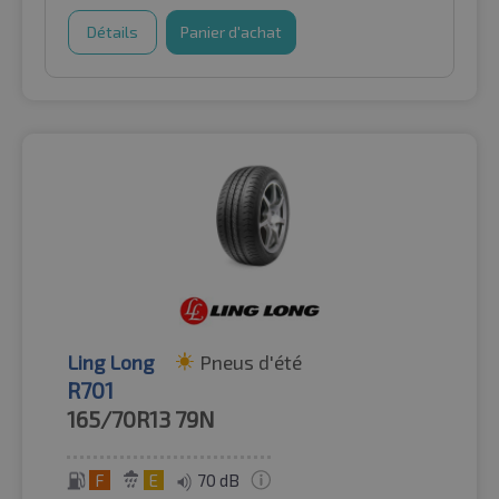
Détails
Panier d'achat
Ling Long
Pneus d'été
R701
165/70R13
79N
F
E
70 dB