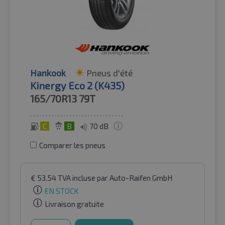
Hankook
Pneus d'été
Kinergy Eco 2 (K435)
165/70R13
79T
C
B
70 dB
Comparer les pneus
€
53.54
TVA incluse
par Auto-Raifen GmbH
EN STOCK
Livraison gratuite