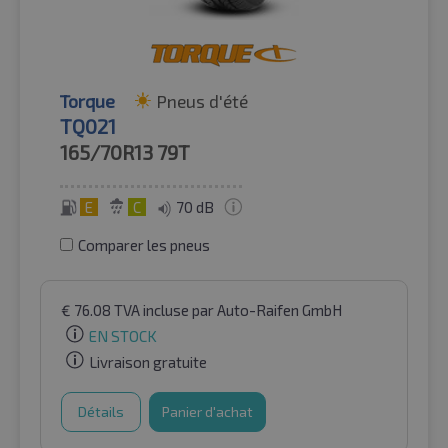
Torque
Pneus d'été
TQ021
165/70R13
79T
E
C
70 dB
Comparer les pneus
€
76.08
TVA incluse
par Auto-Raifen GmbH
EN STOCK
Livraison gratuite
Détails
Panier d'achat