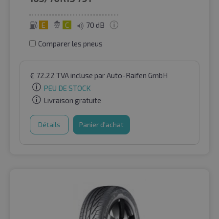
E
C
70 dB
Comparer les pneus
€
72.22
TVA incluse
par Auto-Raifen GmbH
PEU DE STOCK
Livraison gratuite
Détails
Panier d'achat