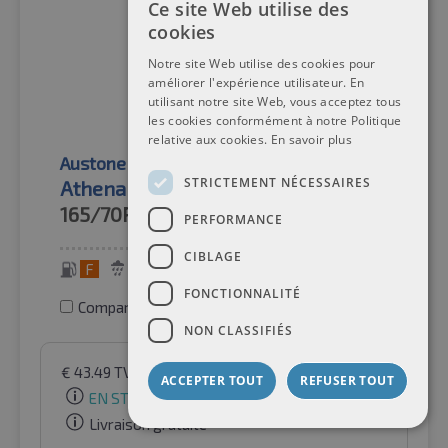
Ce site Web utilise des
cookies
Notre site Web utilise des cookies pour
améliorer l'expérience utilisateur. En
utilisant notre site Web, vous acceptez tous
les cookies conformément à notre Politique
relative aux cookies.
En savoir plus
Austone
Pneus d'été
STRICTEMENT NÉCESSAIRES
Athena SP-801
165/70R13
79T
PERFORMANCE
CIBLAGE
F
C
70 dB
FONCTIONNALITÉ
Comparer les pneus
NON CLASSIFIÉS
€
43.49
TVA incluse
par Auto-Raifen GmbH
ACCEPTER TOUT
REFUSER TOUT
EN STOCK
Livraison gratuite