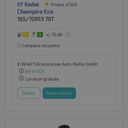
GT Radial
Pneus d'été
Champiro Eco
165/70R13
79T
D
B
70 dB
Comparer les pneus
€
99.48
TVA incluse
par Auto-Raifen GmbH
EN STOCK
Livraison gratuite
Détails
Panier d'achat