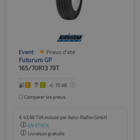
Event
Pneus d'été
Futurum GP
165/70R13
79T
E
C
70 dB
Comparer les pneus
€
43.98
TVA incluse
par Auto-Raifen GmbH
EN STOCK
Livraison gratuite