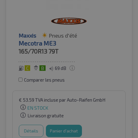
Maxxis
Pneus d'été
Mecotra ME3
165/70R13
79T
C
B
69 dB
Comparer les pneus
€
53.59
TVA incluse
par Auto-Raifen GmbH
EN STOCK
Livraison gratuite
Détails
Panier d'achat