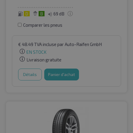
D
B
69 dB
Comparer les pneus
€
48.49
TVA incluse
par Auto-Raifen GmbH
EN STOCK
Livraison gratuite
Détails
Panier d'achat