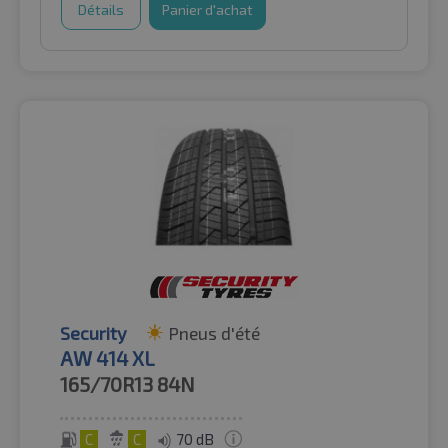
Détails
Panier d'achat
Security
Pneus d'été
AW 414 XL
165/70R13
84N
C
C
70 dB