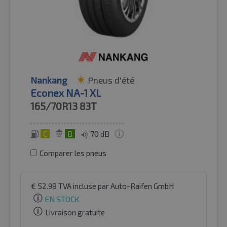
Nankang
Pneus d'été
Econex NA-1 XL
165/70R13
83T
C
B
70 dB
Comparer les pneus
€
52.98
TVA incluse
par Auto-Raifen GmbH
EN STOCK
Livraison gratuite