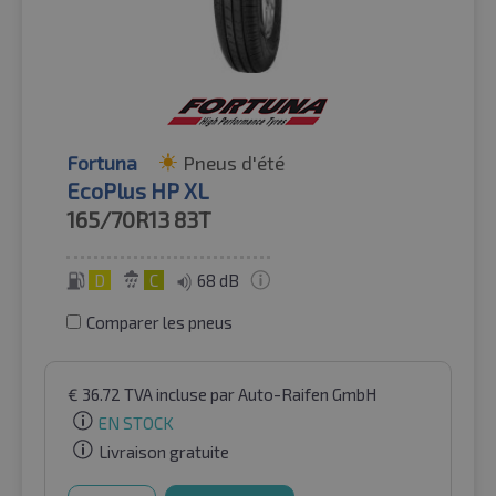
Fortuna
Pneus d'été
EcoPlus HP XL
165/70R13
83T
D
C
68 dB
Comparer les pneus
€
36.72
TVA incluse
par Auto-Raifen GmbH
EN STOCK
Livraison gratuite