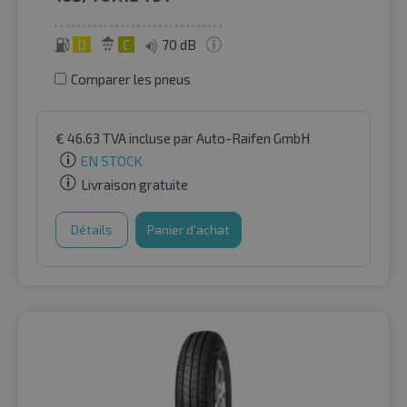
D
C
70 dB
Comparer les pneus
€
46.63
TVA incluse
par Auto-Raifen GmbH
EN STOCK
Livraison gratuite
Détails
Panier d'achat