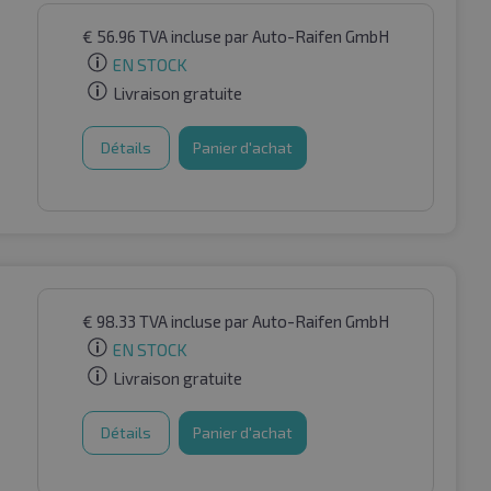
€
56.96
TVA incluse
par Auto-Raifen GmbH
EN STOCK
Livraison gratuite
Détails
Panier d'achat
€
98.33
TVA incluse
par Auto-Raifen GmbH
EN STOCK
Livraison gratuite
Détails
Panier d'achat