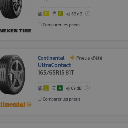
D
C
68 dB
Comparer les pneus
Continental
Pneus d'été
UltraContact
165/65R15
81T
C
A
69 dB
Comparer les pneus