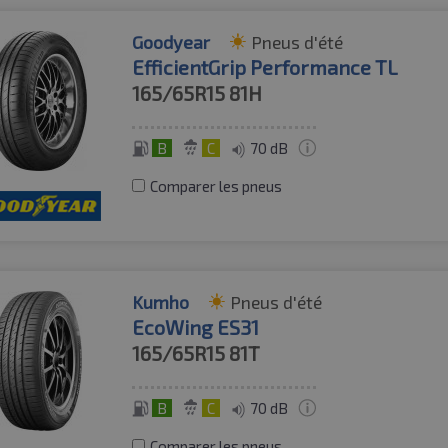
Goodyear
Pneus d'été
EfficientGrip Performance TL
165/65R15
81H
B
C
70 dB
Comparer les pneus
Kumho
Pneus d'été
EcoWing ES31
165/65R15
81T
B
C
70 dB
Comparer les pneus