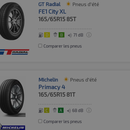
GT Radial
Pneus d'été
FE1 City XL
165/65R15
85T
D
B
71 dB
Comparer les pneus
Michelin
Pneus d'été
Primacy 4
165/65R15
81T
C
A
68 dB
Comparer les pneus