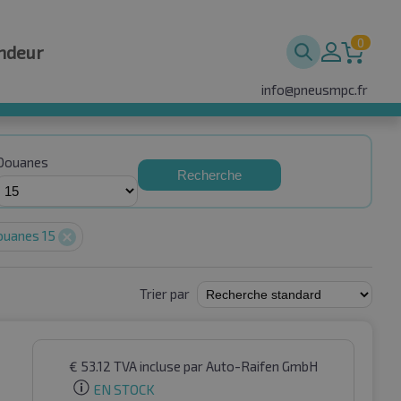
0
ndeur
info@pneusmpc.fr
Douanes
Recherche
ouanes 15
Trier par
€
53.12
TVA incluse
par Auto-Raifen GmbH
EN STOCK