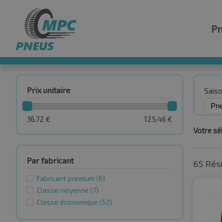
P
Prix unitaire
Sais
36.72
€
125.46
€
Votre sél
Par fabricant
65 Rés
Fabricant premium
(6)
Classe moyenne
(7)
Classe économique
(52)