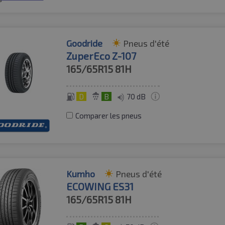
Goodride
Pneus d'été
ZuperEco Z-107
165/65R15
81H
D
B
70 dB
Comparer les pneus
Kumho
Pneus d'été
ECOWING ES31
165/65R15
81H