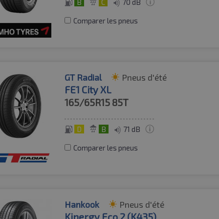
B
C
70 dB
Comparer les pneus
GT Radial
Pneus d'été
FE1 City XL
165/65R15
85T
D
B
71 dB
Comparer les pneus
Hankook
Pneus d'été
Kinergy Eco 2 (K435)