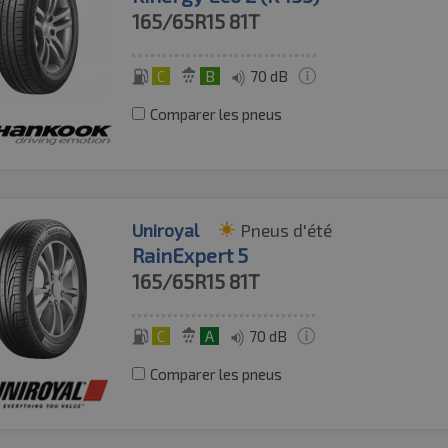
165/65R15
81T
C
B
70 dB
Comparer les pneus
Uniroyal
Pneus d'été
RainExpert 5
165/65R15
81T
C
A
70 dB
Comparer les pneus