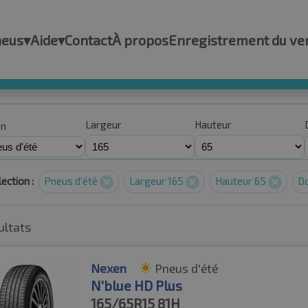
neus
▾
Aide
▾
Contact
À propos
Enregistrement du ve
Largeur
Hauteur
on
ection :
Pneus d'été
Largeur 165
Hauteur 65
D
ultats
Nexen
Pneus d'été
N'blue HD Plus
165/65R15
81H