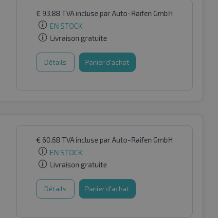
€
93.88
TVA incluse
par Auto-Raifen GmbH
EN STOCK
Livraison gratuite
Détails
Panier d'achat
€
60.68
TVA incluse
par Auto-Raifen GmbH
EN STOCK
Livraison gratuite
Détails
Panier d'achat