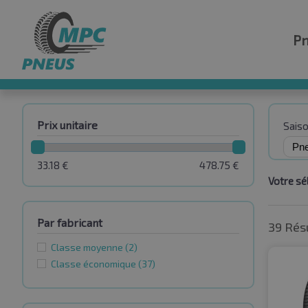
P
Prix unitaire
Sais
33.18
€
478.75
€
Votre sél
Par fabricant
39 Rés
Classe moyenne
(2)
Classe économique
(37)