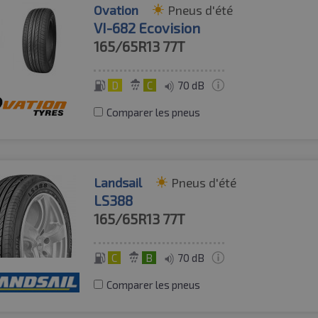
Ovation
Pneus d'été
VI-682 Ecovision
165/65R13
77T
D
C
70 dB
Comparer les pneus
Landsail
Pneus d'été
LS388
165/65R13
77T
C
B
70 dB
Comparer les pneus