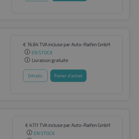
€
76.84
TVA incluse
par Auto-Raifen GmbH
EN STOCK
Livraison gratuite
Détails
Panier d'achat
€
47.11
TVA incluse
par Auto-Raifen GmbH
EN STOCK