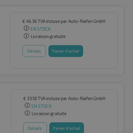
€
46.36
TVA incluse
par Auto-Raifen GmbH
EN STOCK
Livraison gratuite
Détails
Panier d'achat
€
33.18
TVA incluse
par Auto-Raifen GmbH
EN STOCK
Livraison gratuite
Détails
Panier d'achat