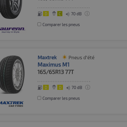
D
C
70 dB
Comparer les pneus
Maxtrek
Pneus d'été
Maximus M1
165/65R13
77T
D
D
70 dB
Comparer les pneus