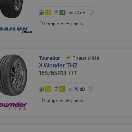
D
B
70 dB
Comparer les pneus
Tourador
Pneus d'été
X Wonder TH2
165/65R13
77T
D
C
70 dB
Comparer les pneus