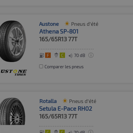
Austone
Pneus d'été
Athena SP-801
165/65R13
77T
F
C
70 dB
Comparer les pneus
Rotalla
Pneus d'été
Setula E-Pace RH02
165/65R13
77T
C
C
70 dB