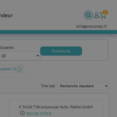
0
ndeur
info@pneusmpc.fr
Douanes
Recherche
ouanes 13
Trier par
€
54.04
TVA incluse
par Auto-Raifen GmbH
PEU DE STOCK