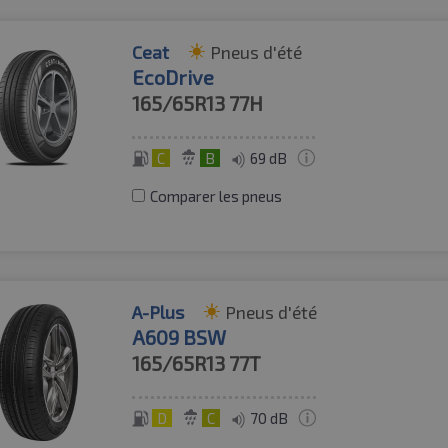
Ceat
Pneus d'été
EcoDrive
165/65R13
77H
C
B
69 dB
Comparer les pneus
A-Plus
Pneus d'été
A609 BSW
165/65R13
77T
D
C
70 dB