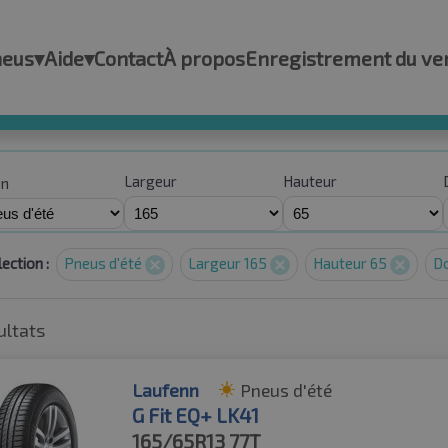
neus
▾
Aide
▾
Contact
À propos
Enregistrement du ve
Largeur
Hauteur
on
ection :
Pneus d'été
Largeur 165
Hauteur 65
D
ultats
Laufenn
Pneus d'été
G Fit EQ+ LK41
165/65R13
77T