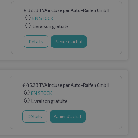
€
37.33
TVA incluse
par Auto-Raifen GmbH
EN STOCK
Livraison gratuite
Détails
Panier d'achat
€
45.23
TVA incluse
par Auto-Raifen GmbH
EN STOCK
Livraison gratuite
Détails
Panier d'achat