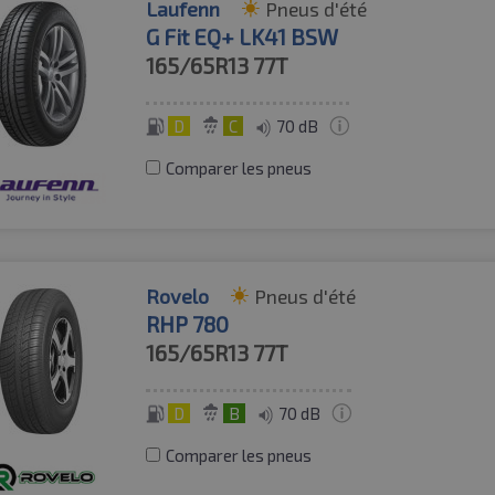
Laufenn
Pneus d'été
G Fit EQ+ LK41 BSW
165/65R13
77T
D
C
70 dB
Comparer les pneus
Rovelo
Pneus d'été
RHP 780
165/65R13
77T
D
B
70 dB
Comparer les pneus