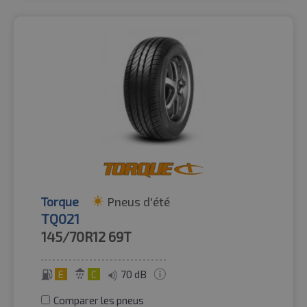
Torque
Pneus d'été
TQ021
145/70R12
69T
E
C
70 dB
Comparer les pneus