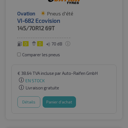
Ovation
Pneus d'été
VI-682 Ecovision
145/70R12
69T
D
D
70 dB
Comparer les pneus
€
38.64
TVA incluse
par Auto-Raifen GmbH
EN STOCK
Livraison gratuite
Détails
Panier d'achat