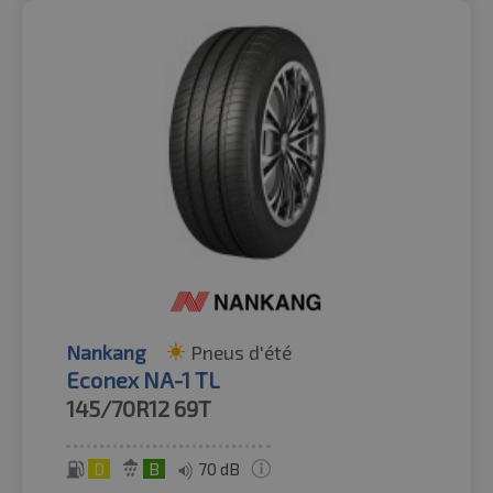
Nankang
Pneus d'été
Econex NA-1 TL
145/70R12
69T
D
B
70 dB