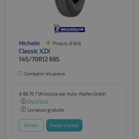
Michelin
Pneus d'été
Classic XZX
145/70R12
69S
Comparer les pneus
€
86.70
TVA incluse
par Auto-Raifen GmbH
EN STOCK
Livraison gratuite
Détails
Panier d'achat