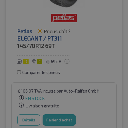
Petlas
Pneus d'été
ELEGANT / PT311
145/70R12
69T
D
C
69 dB
Comparer les pneus
€
106.07
TVA incluse
par Auto-Raifen GmbH
EN STOCK
Livraison gratuite
Détails
Panier d'achat