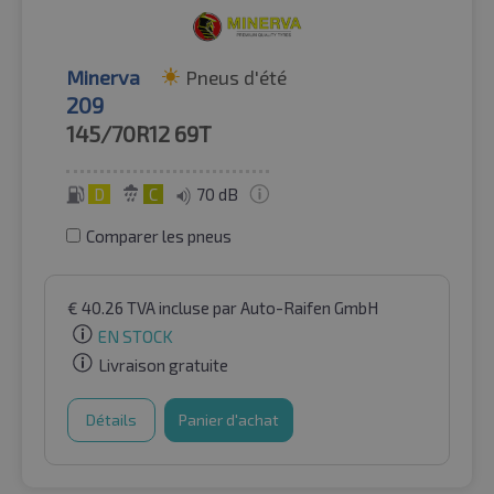
Minerva
Pneus d'été
209
145/70R12
69T
D
C
70 dB
Comparer les pneus
€
40.26
TVA incluse
par Auto-Raifen GmbH
EN STOCK
Livraison gratuite
Détails
Panier d'achat