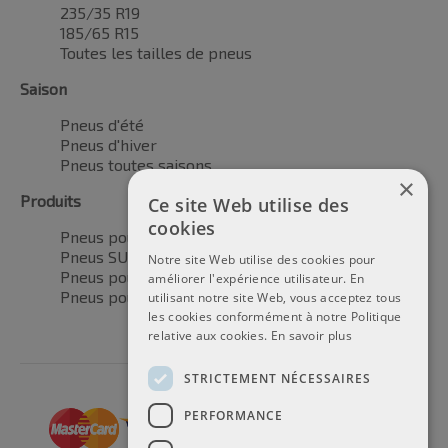
235/35 R19
185/65 R15
Toutes les tailles de pneus
Saison
Pneus d'été
Pneus d'hiver
Pneus toutes saisons
×
Produits
Ce site Web utilise des
cookies
Pneus pour voitures
Pneus SUV / 4x4
Notre site Web utilise des cookies pour
Pneus pour camionnettes
améliorer l'expérience utilisateur. En
Pneus pour motos
utilisant notre site Web, vous acceptez tous
les cookies conformément à notre Politique
relative aux cookies.
En savoir plus
STRICTEMENT NÉCESSAIRES
PERFORMANCE