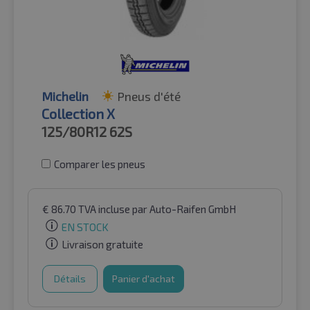
Michelin
Pneus d'été
Collection X
125/80R12
62S
Comparer les pneus
€
86.70
TVA incluse
par Auto-Raifen GmbH
EN STOCK
Livraison gratuite
Détails
Panier d'achat