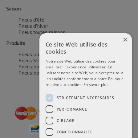
Saison
Pneus d'été
Pneus d'hiver
Pneus toutes saisons
×
Produits
Ce site Web utilise des
cookies
Pneus pour voitures
Pneus SUV / 4x4
Notre site Web utilise des cookies pour
Pneus pour camionnettes
améliorer l'expérience utilisateur. En
Pneus pour motos
utilisant notre site Web, vous acceptez tous
les cookies conformément à notre Politique
relative aux cookies.
En savoir plus
STRICTEMENT NÉCESSAIRES
PERFORMANCE
CIBLAGE
FONCTIONNALITÉ