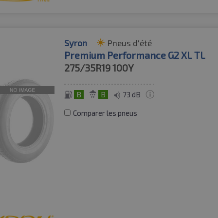
Syron
Pneus d'été
Premium Performance G2 XL TL
275/35R19
100Y
B
B
73 dB
Comparer les pneus