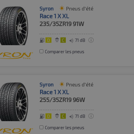
Syron
Pneus d'été
Race 1 X XL
235/35ZR19
91W
D
C
71 dB
Comparer les pneus
Syron
Pneus d'été
Race 1 X XL
255/35ZR19
96W
D
C
71 dB
Comparer les pneus