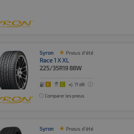
Syron
Pneus d'été
Race 1 X XL
225/35R19
88W
E
C
71 dB
Comparer les pneus
Syron
Pneus d'été