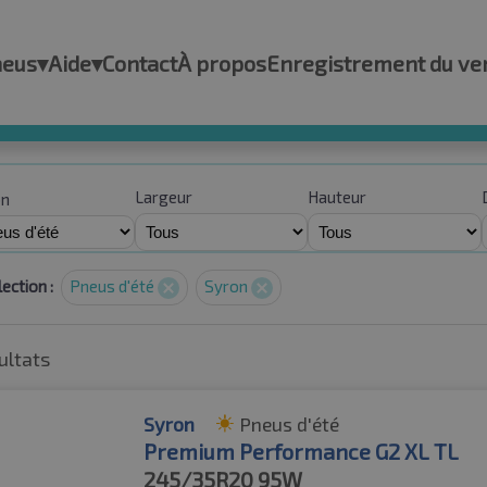
neus
▾
Aide
▾
Contact
À propos
Enregistrement du ve
Largeur
Hauteur
on
ection :
Pneus d'été
Syron
ultats
Syron
Pneus d'été
Premium Performance G2 XL TL
245/35R20
95W