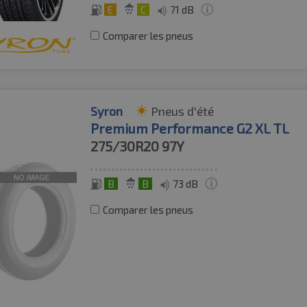
E
C
71 dB
Comparer les pneus
Syron
Pneus d'été
Premium Performance G2 XL TL
275/30R20
97Y
B
B
73 dB
Comparer les pneus