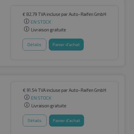
€
82.79
TVA incluse
par Auto-Raifen GmbH
EN STOCK
Livraison gratuite
Détails
Panier d'achat
€
91.54
TVA incluse
par Auto-Raifen GmbH
EN STOCK
Livraison gratuite
Détails
Panier d'achat