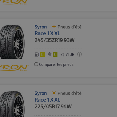
Syron
Pneus d'été
Race 1 X XL
245/35ZR19
93W
D
C
71 dB
Comparer les pneus
Syron
Pneus d'été
Race 1 X XL
225/45R17
94W