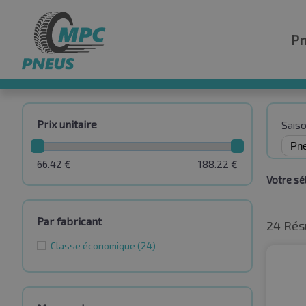
P
Prix unitaire
Sais
66.42
€
188.22
€
Votre sél
Par fabricant
24 Rés
Classe économique
(24)