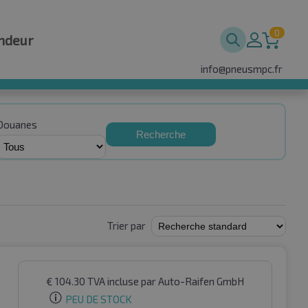
0
ndeur
info@pneusmpc.fr
Douanes
Recherche
Trier par
€
104.30
TVA incluse
par Auto-Raifen GmbH
PEU DE STOCK