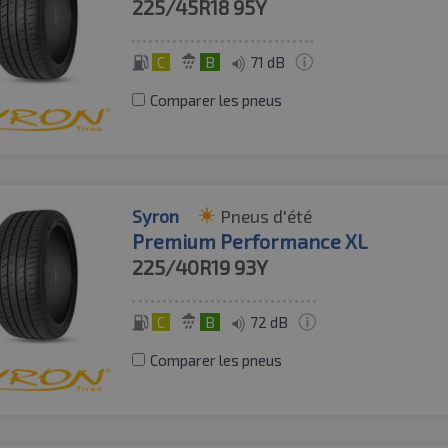
225/45R18
95Y
C
B
71 dB
Comparer les pneus
Syron
Pneus d'été
Premium Performance XL
225/40R19
93Y
C
B
72 dB
Comparer les pneus