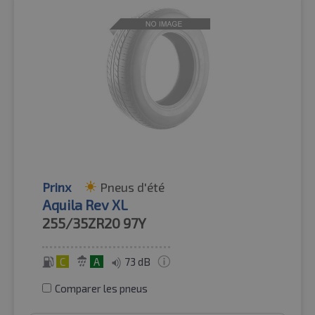
Prinx
Pneus d'été
Aquila Rev XL
255/35ZR20
97Y
C
A
73 dB
Comparer les pneus