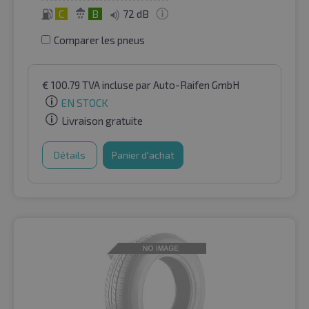
C
B
72 dB
Comparer les pneus
€
100.79
TVA incluse
par Auto-Raifen GmbH
EN STOCK
Livraison gratuite
Détails
Panier d'achat