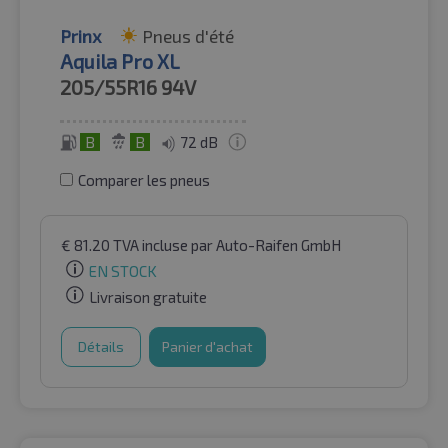
Prinx
Pneus d'été
Aquila Pro XL
205/55R16
94V
B
B
72 dB
Comparer les pneus
€
81.20
TVA incluse
par Auto-Raifen GmbH
EN STOCK
Livraison gratuite
Détails
Panier d'achat