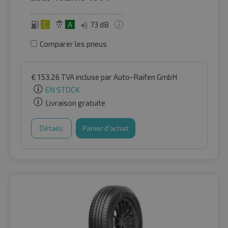
C
A
73 dB
Comparer les pneus
€
153.26
TVA incluse
par Auto-Raifen GmbH
EN STOCK
Livraison gratuite
Détails
Panier d'achat