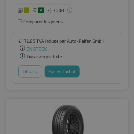
C
A
73 dB
Comparer les pneus
€
172.85
TVA incluse
par Auto-Raifen GmbH
EN STOCK
Livraison gratuite
Détails
Panier d'achat