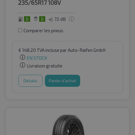
235/65R17
108V
B
B
72 dB
Comparer les pneus
€
148.20
TVA incluse
par Auto-Raifen GmbH
EN STOCK
Livraison gratuite
Détails
Panier d'achat