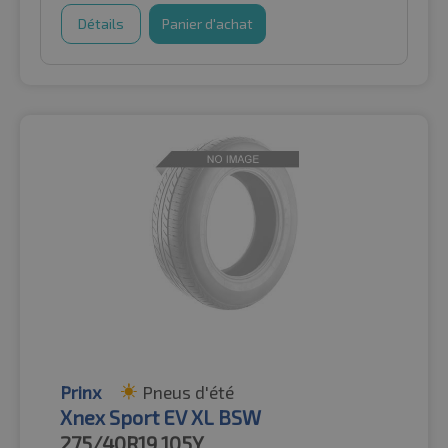
Détails
Panier d'achat
Prinx
Pneus d'été
Xnex Sport EV XL BSW
275/40R19
105Y