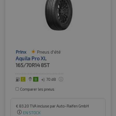
Prinx
Pneus d'été
Aquila Pro XL
165/70R14
85T
C
B
70 dB
Comparer les pneus
€
83.20
TVA incluse
par Auto-Raifen GmbH
EN STOCK