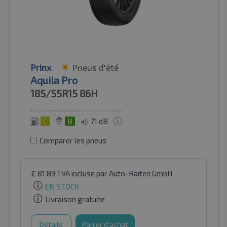
Prinx
Pneus d'été
Aquila Pro
185/55R15
86H
C
B
71 dB
Comparer les pneus
€
81.89
TVA incluse
par Auto-Raifen GmbH
EN STOCK
Livraison gratuite
Détails
Panier d'achat