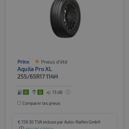
Prinx
Pneus d'été
Aquila Pro XL
255/65R17
114H
B
B
73 dB
Comparer les pneus
€
159.30
TVA incluse
par Auto-Raifen GmbH