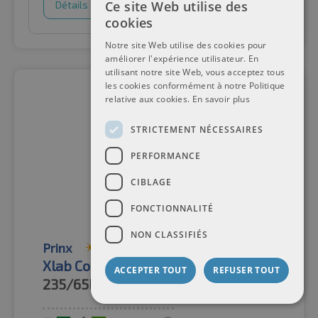
Ce site Web utilise des
Détails
Panier d'achat
cookies
Notre site Web utilise des cookies pour
améliorer l'expérience utilisateur. En
utilisant notre site Web, vous acceptez tous
les cookies conformément à notre Politique
relative aux cookies.
En savoir plus
STRICTEMENT NÉCESSAIRES
PERFORMANCE
CIBLAGE
FONCTIONNALITÉ
NON CLASSIFIÉS
Prinx
Pneus d'été
Xlab Comfort EV XL BSW
ACCEPTER TOUT
REFUSER TOUT
235/65R17
108V