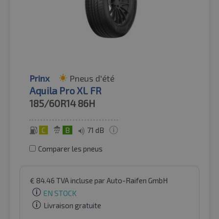
Prinx
Pneus d'été
Aquila Pro XL FR
185/60R14
86H
C
B
71 dB
Comparer les pneus
€
84.46
TVA incluse
par Auto-Raifen GmbH
EN STOCK
Livraison gratuite