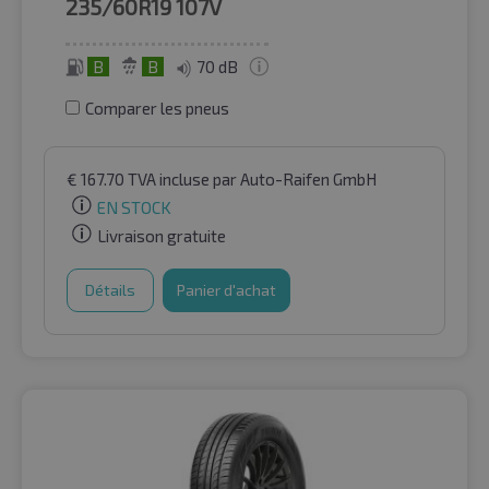
235/60R19
107V
B
B
70 dB
Comparer les pneus
€
167.70
TVA incluse
par Auto-Raifen GmbH
EN STOCK
Livraison gratuite
Détails
Panier d'achat