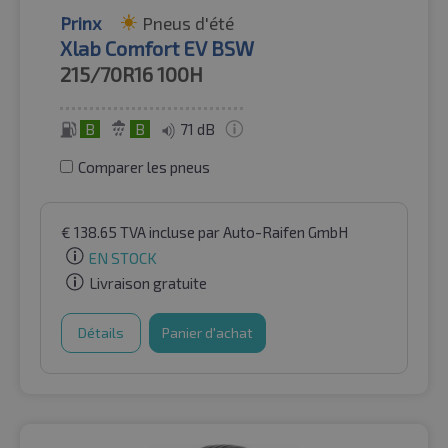
Prinx
Pneus d'été
Xlab Comfort EV BSW
215/70R16
100H
B
B
71 dB
Comparer les pneus
€
138.65
TVA incluse
par Auto-Raifen GmbH
EN STOCK
Livraison gratuite
Détails
Panier d'achat