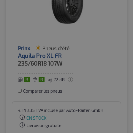
Prinx
Pneus d'été
Aquila Pro XL FR
235/60R18
107W
B
B
72 dB
Comparer les pneus
€
143.35
TVA incluse
par Auto-Raifen GmbH
EN STOCK
Livraison gratuite