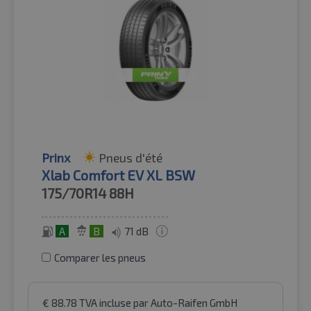
Prinx
Pneus d'été
Xlab Comfort EV XL BSW
175/70R14
88H
A
B
71 dB
Comparer les pneus
€
88.78
TVA incluse
par Auto-Raifen GmbH