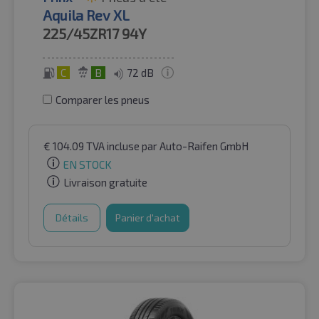
Aquila Rev XL
225/45ZR17
94Y
C
B
72 dB
Comparer les pneus
€
104.09
TVA incluse
par Auto-Raifen GmbH
EN STOCK
Livraison gratuite
Détails
Panier d'achat