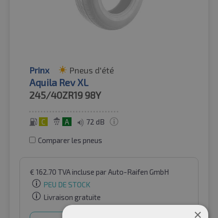
Prinx
Pneus d'été
Aquila Rev XL
245/40ZR19
98Y
C
A
72 dB
Comparer les pneus
€
162.70
TVA incluse
par Auto-Raifen GmbH
PEU DE STOCK
Livraison gratuite
×