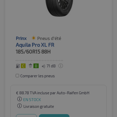
Prinx
Pneus d'été
Aquila Pro XL FR
185/60R15
88H
C
B
71 dB
Comparer les pneus
€
88.78
TVA incluse
par Auto-Raifen GmbH
EN STOCK
Livraison gratuite