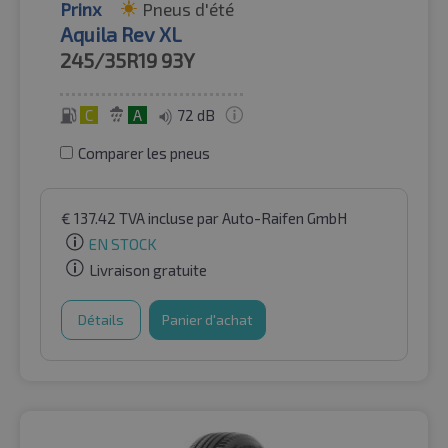
Prinx
Pneus d'été
Aquila Rev XL
245/35R19
93Y
C
A
72 dB
Comparer les pneus
€
137.42
TVA incluse
par Auto-Raifen GmbH
EN STOCK
Livraison gratuite
Détails
Panier d'achat