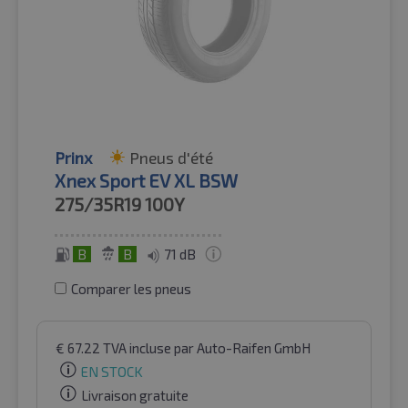
Prinx
Pneus d'été
Xnex Sport EV XL BSW
275/35R19
100Y
B
B
71 dB
Comparer les pneus
€
67.22
TVA incluse
par Auto-Raifen GmbH
EN STOCK
Livraison gratuite