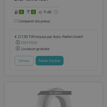
B
B
71 dB
Comparer les pneus
€
217.30
TVA incluse
par Auto-Raifen GmbH
EN STOCK
Livraison gratuite
Détails
Panier d'achat