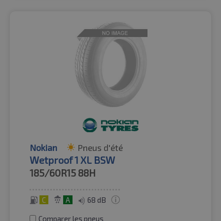
Nokian
Pneus d'été
Wetproof 1 XL BSW
185/60R15
88H
C
A
68 dB
Comparer les pneus