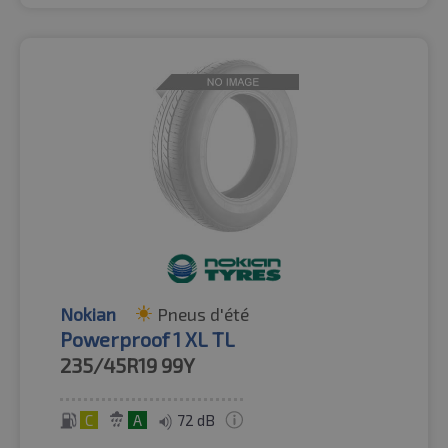
Nokian
Pneus d'été
Powerproof 1 XL TL
235/45R19
99Y
C
A
72 dB