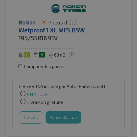
Nokian
Pneus d'été
Wetproof 1 XL MFS BSW
195/55R16
91V
C
A
69 dB
Comparer les pneus
€
86.88
TVA incluse
par Auto-Raifen GmbH
EN STOCK
Livraison gratuite
Détails
Panier d'achat