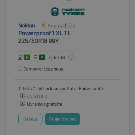
Nokian
Pneus d'été
Powerproof 1 XL TL
225/50R18
99Y
B
A
69 dB
Comparer les pneus
€
122.77
TVA incluse
par Auto-Raifen GmbH
EN STOCK
Livraison gratuite
Détails
Panier d'achat