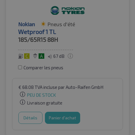
Nokian
Pneus d'été
Wetproof 1 TL
185/65R15
88H
C
A
67 dB
Comparer les pneus
€
68.08
TVA incluse
par Auto-Raifen GmbH
PEU DE STOCK
Livraison gratuite
Détails
Panier d'achat