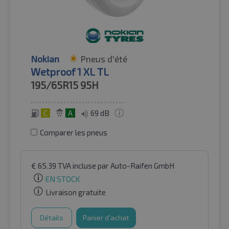
Nokian
Pneus d'été
Wetproof 1 XL TL
195/65R15
95H
C
A
69 dB
Comparer les pneus
€
65.39
TVA incluse
par Auto-Raifen GmbH
EN STOCK
Livraison gratuite
Détails
Panier d'achat