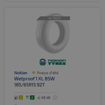
Nokian
Pneus d'été
Wetproof 1 XL BSW
185/65R15
92T
C
A
68 dB