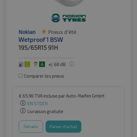
Nokian
Pneus d'été
Wetproof 1 BSW
195/65R15
91H
C
A
68 dB
Comparer les pneus
€
65.96
TVA incluse
par Auto-Raifen GmbH
EN STOCK
Livraison gratuite
Détails
Panier d'achat