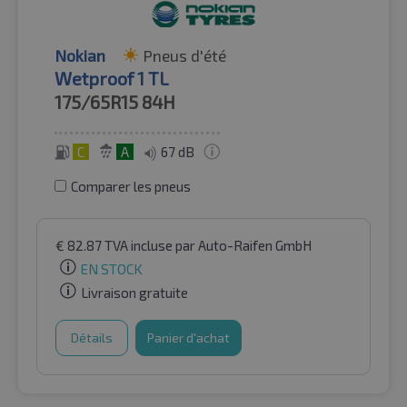
Nokian
Pneus d'été
Wetproof 1 TL
175/65R15
84H
C
A
67 dB
Comparer les pneus
€
82.87
TVA incluse
par Auto-Raifen GmbH
EN STOCK
Livraison gratuite
Détails
Panier d'achat