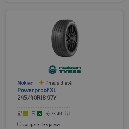
Nokian
Pneus d'été
Powerproof XL
245/40R18
97Y
C
A
72 dB
Comparer les pneus