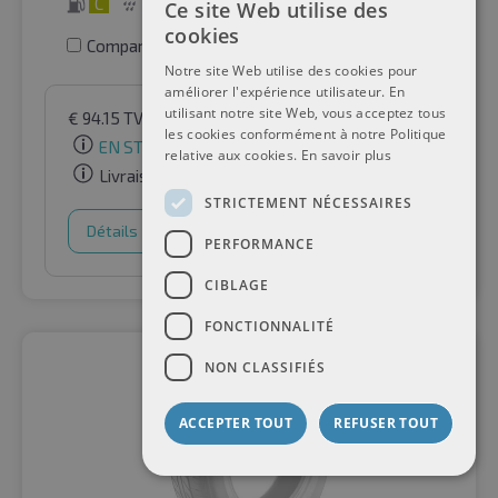
C
A
68 dB
Ce site Web utilise des
cookies
Comparer les pneus
Notre site Web utilise des cookies pour
améliorer l'expérience utilisateur. En
utilisant notre site Web, vous acceptez tous
€
94.15
TVA incluse
par Auto-Raifen GmbH
les cookies conformément à notre Politique
EN STOCK
relative aux cookies.
En savoir plus
Livraison gratuite
STRICTEMENT NÉCESSAIRES
Détails
Panier d'achat
PERFORMANCE
CIBLAGE
FONCTIONNALITÉ
NON CLASSIFIÉS
ACCEPTER TOUT
REFUSER TOUT