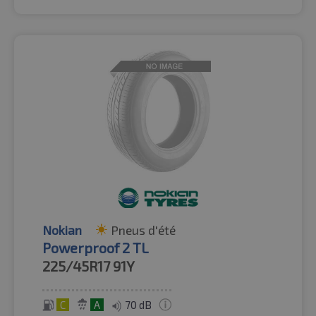
Nokian
Pneus d'été
Powerproof 2 TL
225/45R17
91Y
C
A
70 dB