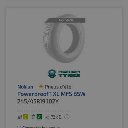
Nokian
Pneus d'été
Powerproof 1 XL MFS BSW
245/45R19
102Y
C
A
72 dB
Comparer les pneus