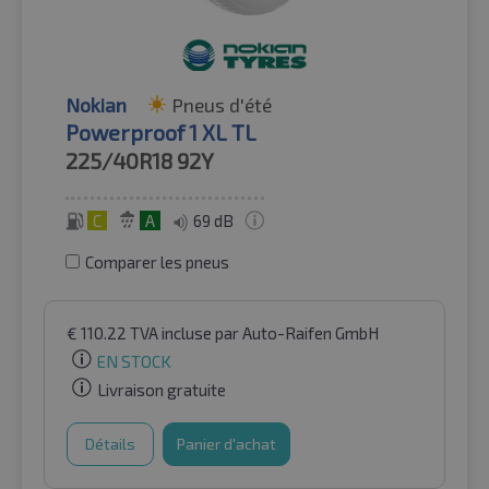
Nokian
Pneus d'été
Powerproof 1 XL TL
225/40R18
92Y
C
A
69 dB
Comparer les pneus
€
110.22
TVA incluse
par Auto-Raifen GmbH
EN STOCK
Livraison gratuite
Détails
Panier d'achat