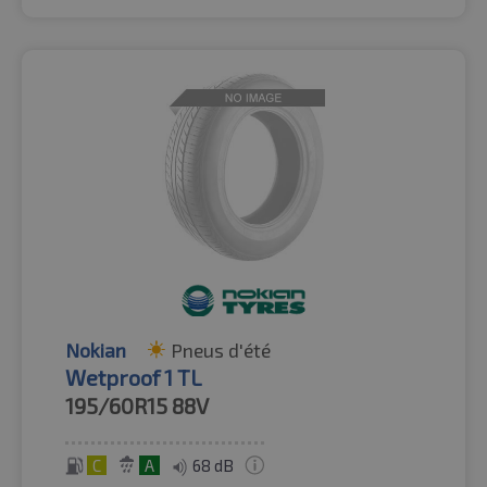
Nokian
Pneus d'été
Wetproof 1 TL
195/60R15
88V
C
A
68 dB