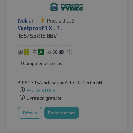
Nokian
Pneus d'été
Wetproof 1 XL TL
185/55R15
86V
C
A
68 dB
Comparer les pneus
€
85.27
TVA incluse
par Auto-Raifen GmbH
PEU DE STOCK
Livraison gratuite
Détails
Panier d'achat