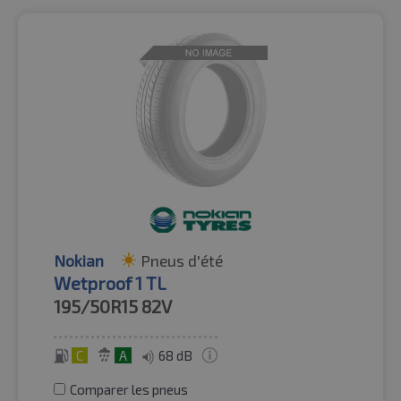
Nokian
Pneus d'été
Wetproof 1 TL
195/50R15
82V
C
A
68 dB
Comparer les pneus