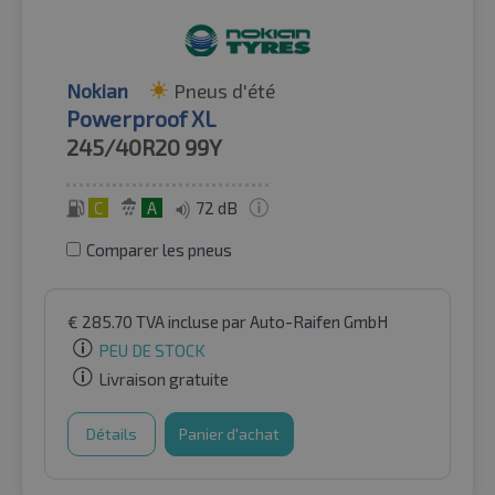
Nokian
Pneus d'été
Powerproof XL
245/40R20
99Y
C
A
72 dB
Comparer les pneus
€
285.70
TVA incluse
par Auto-Raifen GmbH
PEU DE STOCK
Livraison gratuite
Détails
Panier d'achat