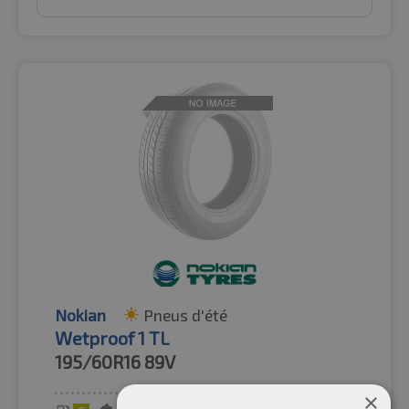
Nokian
Pneus d'été
Wetproof 1 TL
195/60R16
89V
×