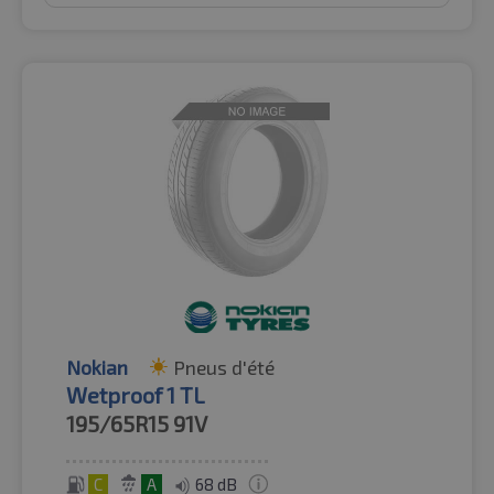
Nokian
Pneus d'été
Wetproof 1 TL
195/65R15
91V
C
A
68 dB