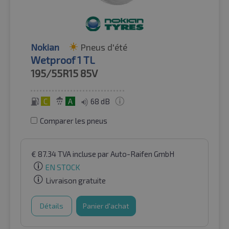
Nokian
Pneus d'été
Wetproof 1 TL
195/55R15
85V
C
A
68 dB
Comparer les pneus
€
87.34
TVA incluse
par Auto-Raifen GmbH
EN STOCK
Livraison gratuite
Détails
Panier d'achat