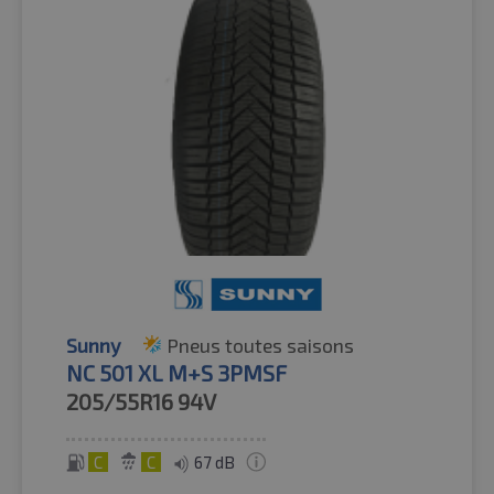
Sunny
Pneus toutes saisons
NC 501 XL M+S 3PMSF
205/55R16
94V
C
C
67 dB