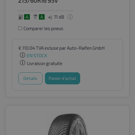
215/60R16
95V
A
A
71 dB
Comparer les pneus
€
110.04
TVA incluse
par Auto-Raifen GmbH
EN STOCK
Livraison gratuite
Détails
Panier d'achat