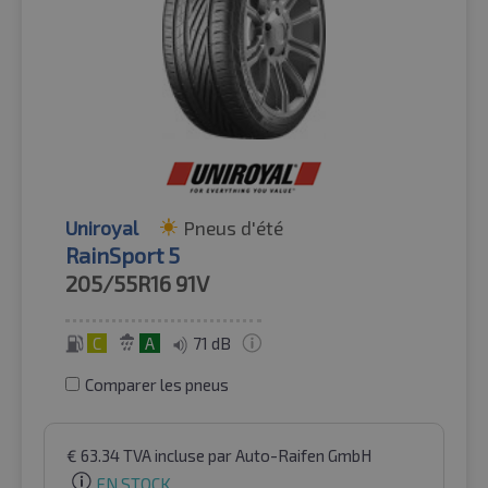
Uniroyal
Pneus d'été
RainSport 5
205/55R16
91V
C
A
71 dB
Comparer les pneus
€
63.34
TVA incluse
par Auto-Raifen GmbH
EN STOCK