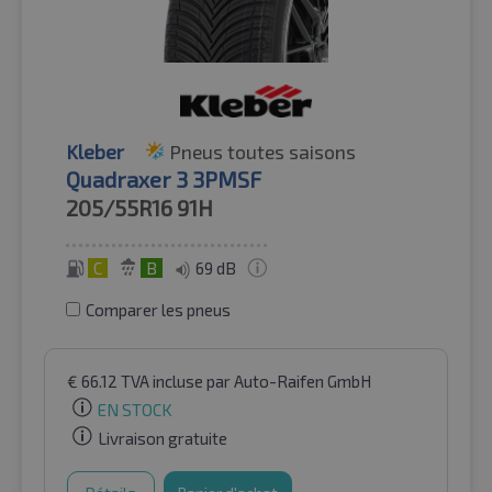
Kleber
Pneus toutes saisons
Quadraxer 3 3PMSF
205/55R16
91H
C
B
69 dB
Comparer les pneus
€
66.12
TVA incluse
par Auto-Raifen GmbH
EN STOCK
Livraison gratuite