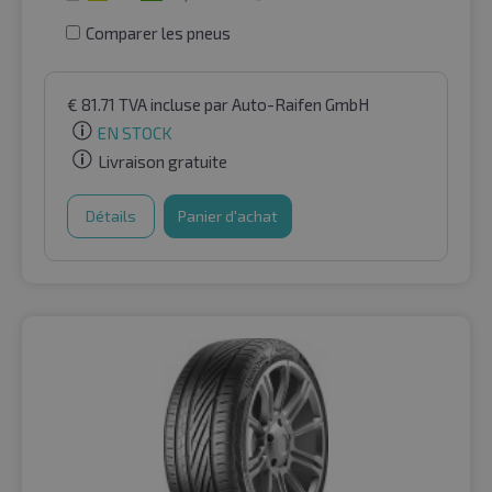
Comparer les pneus
€
81.71
TVA incluse
par Auto-Raifen GmbH
EN STOCK
Livraison gratuite
Détails
Panier d'achat