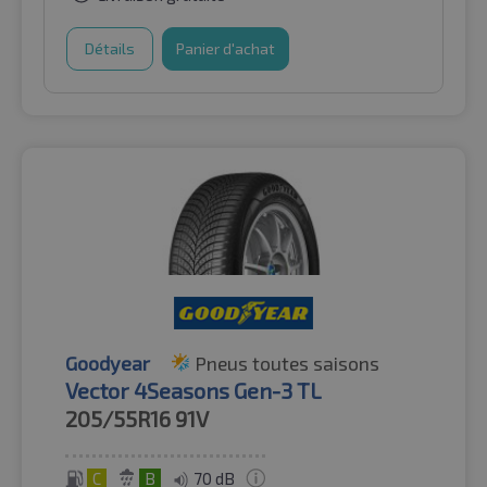
Détails
Panier d'achat
Goodyear
Pneus toutes saisons
Vector 4Seasons Gen-3 TL
205/55R16
91V
C
B
70 dB