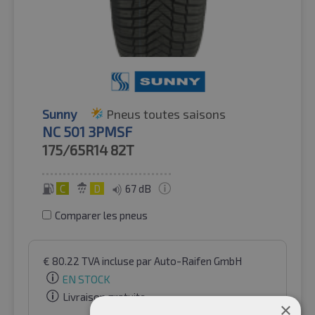
Sunny
Pneus toutes saisons
NC 501 3PMSF
175/65R14
82T
C
D
67 dB
Comparer les pneus
€
80.22
TVA incluse
par Auto-Raifen GmbH
EN STOCK
Livraison gratuite
×