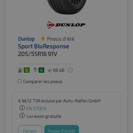
Dunlop
Pneus d'été
Sport BluResponse
205/55R16
91V
B
A
68 dB
Comparer les pneus
€
66.12
TVA incluse
par Auto-Raifen GmbH
EN STOCK
Livraison gratuite
Détails
Panier d'achat