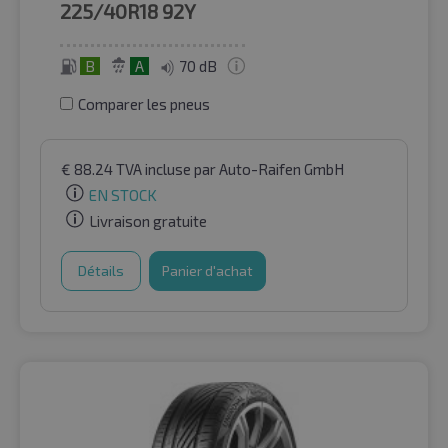
225/40R18
92Y
B
A
70 dB
Comparer les pneus
€
88.24
TVA incluse
par Auto-Raifen GmbH
EN STOCK
Livraison gratuite
Détails
Panier d'achat