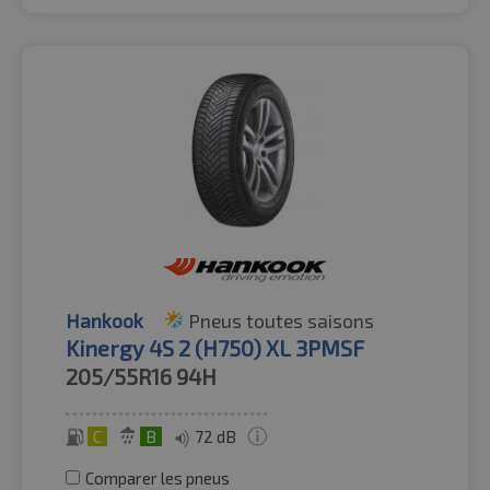
Hankook
Pneus toutes saisons
Kinergy 4S 2 (H750) XL 3PMSF
205/55R16
94H
C
B
72 dB
Comparer les pneus