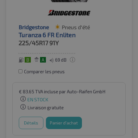
Bridgestone
Pneus d'été
Turanza 6 FR Enliten
225/45R17
91Y
B
A
69 dB
Comparer les pneus
€
83.65
TVA incluse
par Auto-Raifen GmbH
EN STOCK
Livraison gratuite
Détails
Panier d'achat