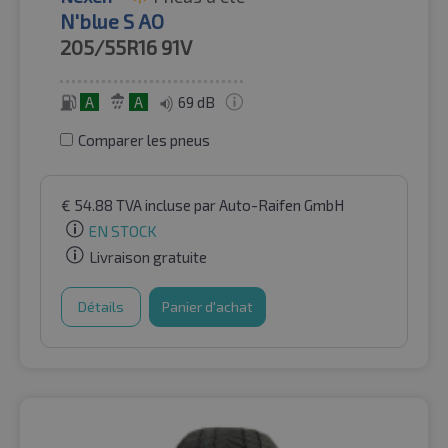
N'blue S AO
205/55R16
91V
A
A
69 dB
Comparer les pneus
€
54.88
TVA incluse
par Auto-Raifen GmbH
EN STOCK
Livraison gratuite
Détails
Panier d'achat