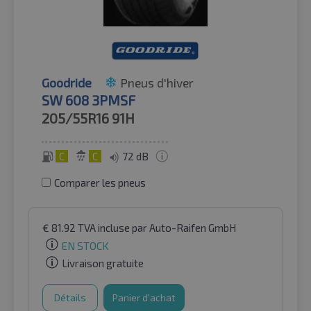
Goodride
Pneus d'hiver
SW 608 3PMSF
205/55R16
91H
C
C
72 dB
Comparer les pneus
€
81.92
TVA incluse
par Auto-Raifen GmbH
EN STOCK
Livraison gratuite
Détails
Panier d'achat