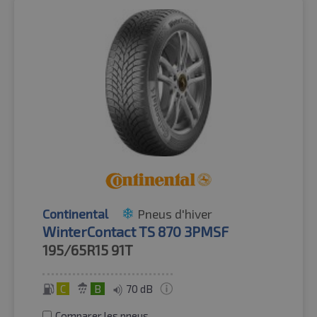
Continental
Pneus d'hiver
WinterContact TS 870 3PMSF
195/65R15
91T
C
B
70 dB
Comparer les pneus