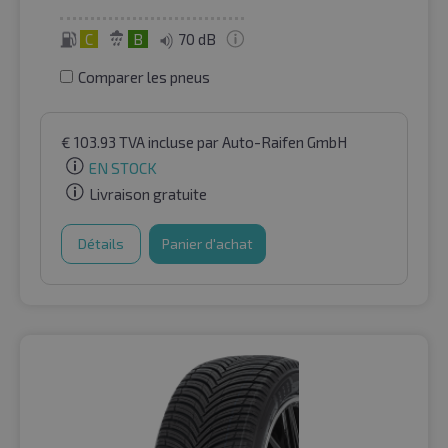
C
B
70 dB
Comparer les pneus
€
103.93
TVA incluse
par Auto-Raifen GmbH
EN STOCK
Livraison gratuite
Détails
Panier d'achat