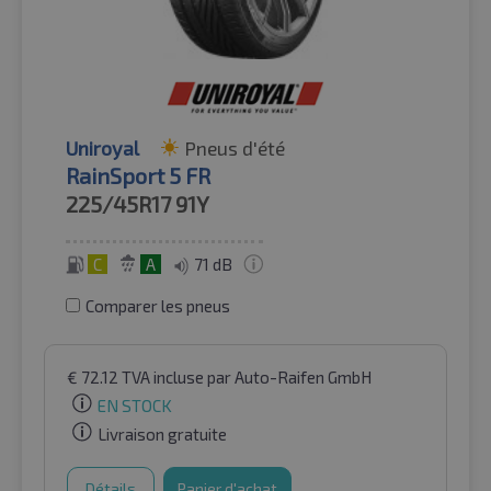
Uniroyal
Pneus d'été
RainSport 5 FR
225/45R17
91Y
C
A
71 dB
Comparer les pneus
€
72.12
TVA incluse
par Auto-Raifen GmbH
EN STOCK
Livraison gratuite
Détails
Panier d'achat