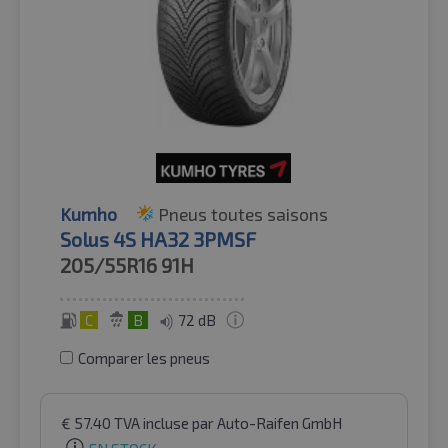
Kumho
Pneus toutes saisons
Solus 4S HA32 3PMSF
205/55R16
91H
C
B
72 dB
Comparer les pneus
€
57.40
TVA incluse
par Auto-Raifen GmbH