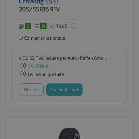
EcoWing ES31
205/55R16
91V
B
B
70 dB
Comparer les pneus
€
50.62
TVA incluse
par Auto-Raifen GmbH
EN STOCK
Livraison gratuite
Détails
Panier d'achat