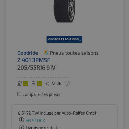
Goodride
Pneus toutes saisons
Z 401 3PMSF
205/55R16
91V
C
C
72 dB
Comparer les pneus
€
51.72
TVA incluse
par Auto-Raifen GmbH
EN STOCK
Livraison gratuite