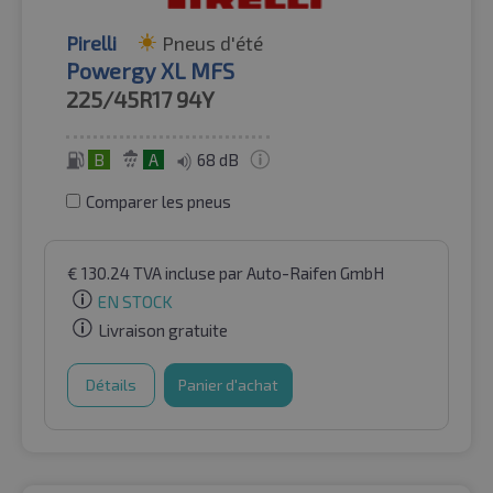
Pirelli
Pneus d'été
Powergy XL MFS
225/45R17
94Y
B
A
68 dB
Comparer les pneus
€
130.24
TVA incluse
par Auto-Raifen GmbH
EN STOCK
Livraison gratuite
Détails
Panier d'achat