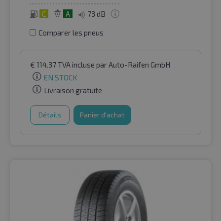
C
A
73 dB
Comparer les pneus
€
114.37
TVA incluse
par Auto-Raifen GmbH
EN STOCK
Livraison gratuite
Détails
Panier d'achat