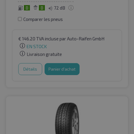
B
B
72 dB
Comparer les pneus
€
146.20
TVA incluse
par Auto-Raifen GmbH
EN STOCK
Livraison gratuite
Détails
Panier d'achat