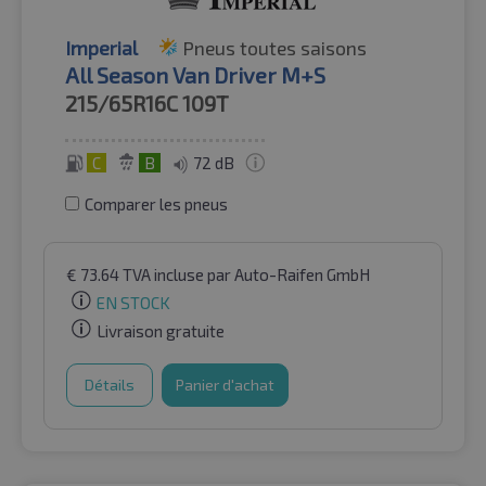
Imperial
Pneus toutes saisons
All Season Van Driver M+S
215/65R16C
109T
C
B
72 dB
Comparer les pneus
€
73.64
TVA incluse
par Auto-Raifen GmbH
EN STOCK
Livraison gratuite
Détails
Panier d'achat