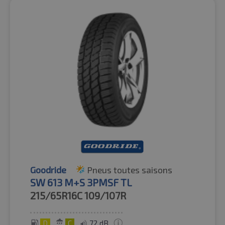
Goodride
Pneus toutes saisons
SW 613 M+S 3PMSF TL
215/65R16C
109/107R
D
C
72 dB