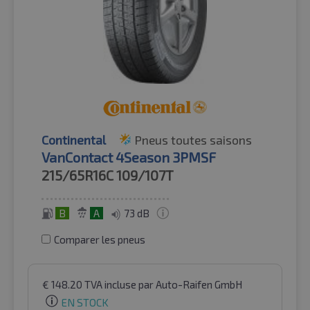
Continental
Pneus toutes saisons
VanContact 4Season 3PMSF
215/65R16C
109/107T
B
A
73 dB
Comparer les pneus
€
148.20
TVA incluse
par Auto-Raifen GmbH
EN STOCK