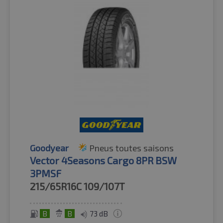
Goodyear
Pneus toutes saisons
Vector 4Seasons Cargo 8PR BSW
3PMSF
215/65R16C
109/107T
B
B
73 dB