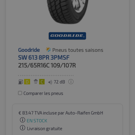
Goodride
Pneus toutes saisons
SW 613 8PR 3PMSF
215/65R16C
109/107R
D
C
72 dB
Comparer les pneus
€
83.47
TVA incluse
par Auto-Raifen GmbH
EN STOCK
Livraison gratuite