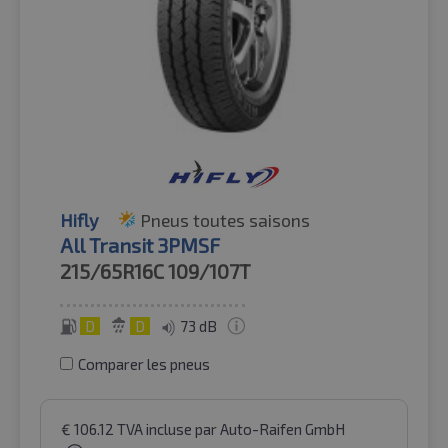
Hifly
Pneus toutes saisons
All Transit 3PMSF
215/65R16C
109/107T
D
D
73 dB
Comparer les pneus
€
106.12
TVA incluse
par Auto-Raifen GmbH