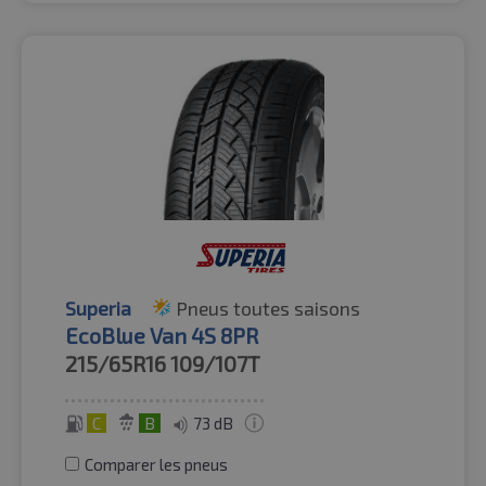
Superia
Pneus toutes saisons
EcoBlue Van 4S 8PR
215/65R16
109/107T
C
B
73 dB
Comparer les pneus