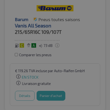
Barum
Pneus toutes saisons
Vanis All Season
215/65R16C
109/107T
C
A
73 dB
Comparer les pneus
€
119.26
TVA incluse
par Auto-Raifen GmbH
EN STOCK
Livraison gratuite
Détails
Panier d'achat