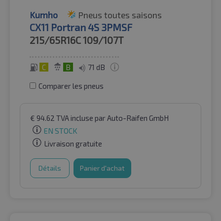
Kumho
Pneus toutes saisons
CX11 Portran 4S 3PMSF
215/65R16C
109/107T
C
B
71 dB
Comparer les pneus
€
94.62
TVA incluse
par Auto-Raifen GmbH
EN STOCK
Livraison gratuite
Détails
Panier d'achat