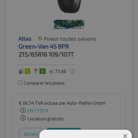
Atlas
Pneus toutes saisons
Green-Van 4S 8PR
215/65R16
109/107T
C
B
73 dB
Comparer les pneus
€
66.54
TVA incluse
par Auto-Raifen GmbH
EN STOCK
Livraison gratuite
×
Détails
Panier d'achat