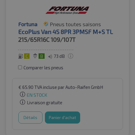
Fortuna
Pneus toutes saisons
EcoPlus Van 4S 8PR 3PMSF M+S TL
215/65R16C
109/107T
C
B
73 dB
Comparer les pneus
€
65.90
TVA incluse
par Auto-Raifen GmbH
EN STOCK
Livraison gratuite
Détails
Panier d'achat