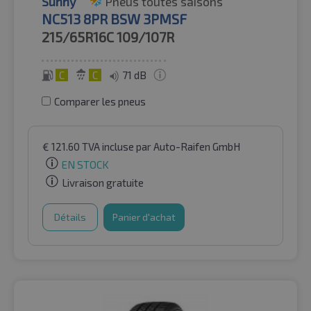
Sunny
Pneus toutes saisons
NC513 8PR BSW 3PMSF
215/65R16C
109/107R
C
C
71 dB
Comparer les pneus
€
121.60
TVA incluse
par Auto-Raifen GmbH
EN STOCK
Livraison gratuite
Détails
Panier d'achat