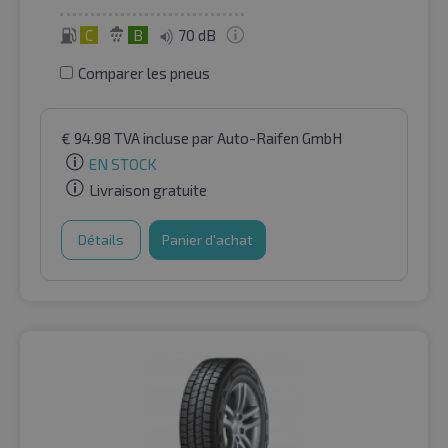
C
B
70 dB
Comparer les pneus
€
94.98
TVA incluse
par Auto-Raifen GmbH
EN STOCK
Livraison gratuite
Détails
Panier d'achat