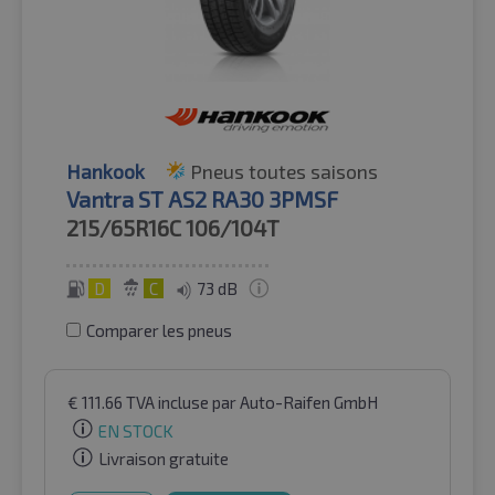
Hankook
Pneus toutes saisons
Vantra ST AS2 RA30 3PMSF
215/65R16C
106/104T
D
C
73 dB
Comparer les pneus
€
111.66
TVA incluse
par Auto-Raifen GmbH
EN STOCK
Livraison gratuite