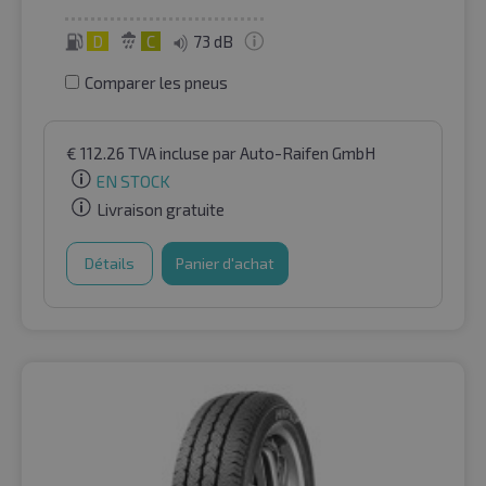
D
C
73 dB
Comparer les pneus
€
112.26
TVA incluse
par Auto-Raifen GmbH
EN STOCK
Livraison gratuite
Détails
Panier d'achat