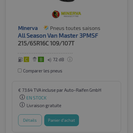
Minerva
Pneus toutes saisons
All Season Van Master 3PMSF
215/65R16C
109/107T
C
B
72 dB
Comparer les pneus
€
73.64
TVA incluse
par Auto-Raifen GmbH
EN STOCK
Livraison gratuite
Détails
Panier d'achat