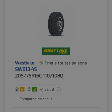
Westlake
Pneus toutes saisons
SW613 4S
205/75R16C
110/108Q
E
B
72 dB
Comparer les pneus