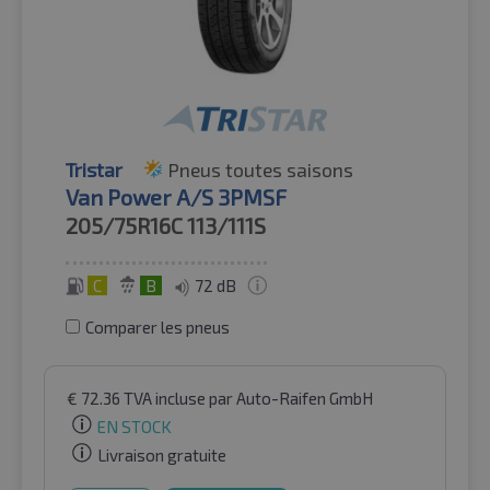
Tristar
Pneus toutes saisons
Van Power A/S 3PMSF
205/75R16C
113/111S
C
B
72 dB
Comparer les pneus
€
72.36
TVA incluse
par Auto-Raifen GmbH
EN STOCK
Livraison gratuite