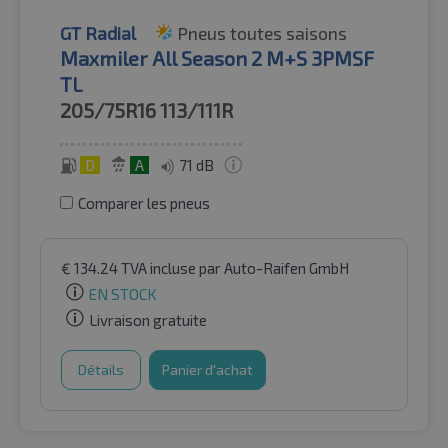
GT Radial
Pneus toutes saisons
Maxmiler All Season 2 M+S 3PMSF
TL
205/75R16
113/111R
D
A
71 dB
Comparer les pneus
€
134.24
TVA incluse
par Auto-Raifen GmbH
EN STOCK
Livraison gratuite
Détails
Panier d'achat