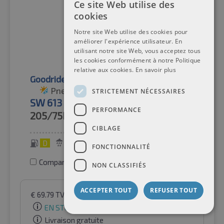
Ce site Web utilise des
cookies
Notre site Web utilise des cookies pour
améliorer l'expérience utilisateur. En
utilisant notre site Web, vous acceptez tous
les cookies conformément à notre Politique
relative aux cookies.
En savoir plus
Goodride / Westlake
Pneus toutes saisons
STRICTEMENT NÉCESSAIRES
SW 613 3PMSF M+S
PERFORMANCE
205/75R16C
110/108Q
CIBLAGE
D
C
72 dB
FONCTIONNALITÉ
Comparer les pneus
NON CLASSIFIÉS
ACCEPTER TOUT
REFUSER TOUT
€
69.79
TVA incluse
par Auto-Raifen GmbH
EN STOCK
Livraison gratuite