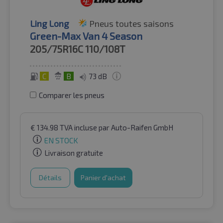
Ling Long
Pneus toutes saisons
Green-Max Van 4 Season
205/75R16C
110/108T
C
B
73 dB
Comparer les pneus
€
134.98
TVA incluse
par Auto-Raifen GmbH
EN STOCK
Livraison gratuite
Détails
Panier d'achat