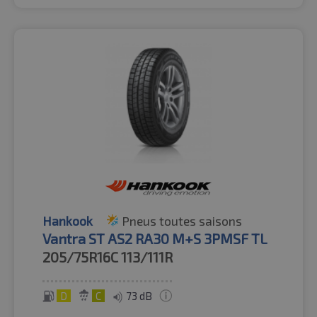
Hankook
Pneus toutes saisons
Vantra ST AS2 RA30 M+S 3PMSF TL
205/75R16C
113/111R
D
C
73 dB