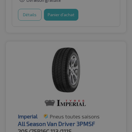
Livraison gratuite
Détails
Panier d'achat
Imperial
Pneus toutes saisons
All Season Van Driver 3PMSF
205/75R16C
113/111S