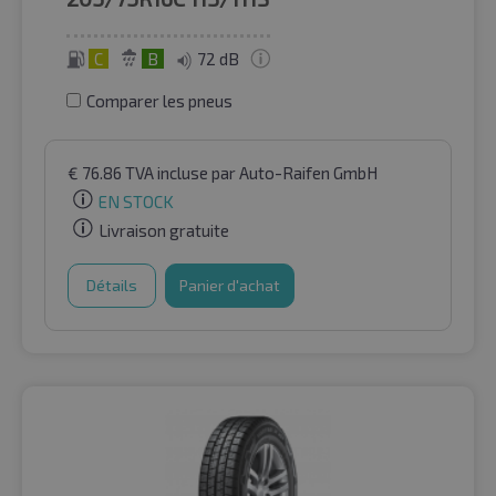
C
B
72 dB
Comparer les pneus
€
76.86
TVA incluse
par Auto-Raifen GmbH
EN STOCK
Livraison gratuite
Détails
Panier d'achat