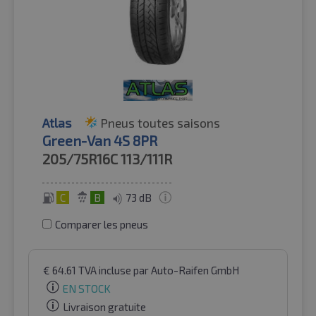
Atlas
Pneus toutes saisons
Green-Van 4S 8PR
205/75R16C
113/111R
C
B
73 dB
Comparer les pneus
€
64.61
TVA incluse
par Auto-Raifen GmbH
EN STOCK
Livraison gratuite