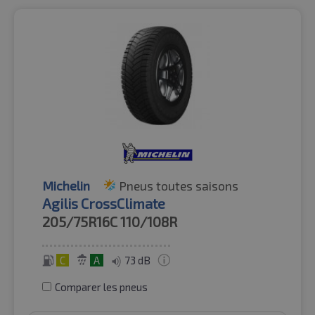
Michelin
Pneus toutes saisons
Agilis CrossClimate
205/75R16C
110/108R
C
A
73 dB
Comparer les pneus