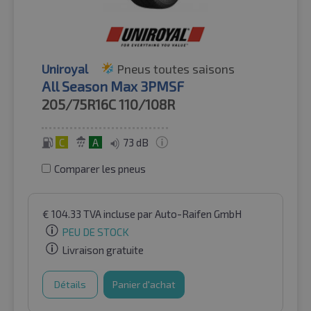
Uniroyal
Pneus toutes saisons
All Season Max 3PMSF
205/75R16C
110/108R
C
A
73 dB
Comparer les pneus
€
104.33
TVA incluse
par Auto-Raifen GmbH
PEU DE STOCK
Livraison gratuite
Détails
Panier d'achat