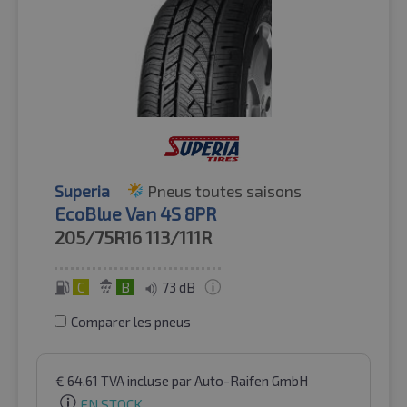
Superia
Pneus toutes saisons
EcoBlue Van 4S 8PR
205/75R16
113/111R
C
B
73 dB
Comparer les pneus
€
64.61
TVA incluse
par Auto-Raifen GmbH
EN STOCK