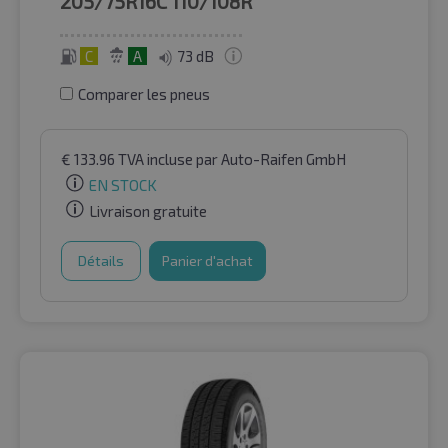
205/75R16C
110/108R
C
A
73 dB
Comparer les pneus
€
133.96
TVA incluse
par Auto-Raifen GmbH
EN STOCK
Livraison gratuite
Détails
Panier d'achat