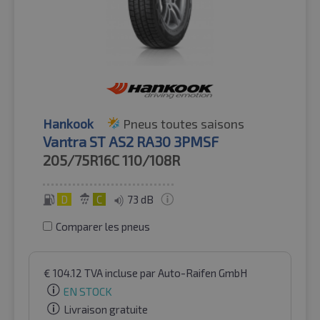
Hankook
Pneus toutes saisons
Vantra ST AS2 RA30 3PMSF
205/75R16C
110/108R
D
C
73 dB
Comparer les pneus
€
104.12
TVA incluse
par Auto-Raifen GmbH
EN STOCK
Livraison gratuite