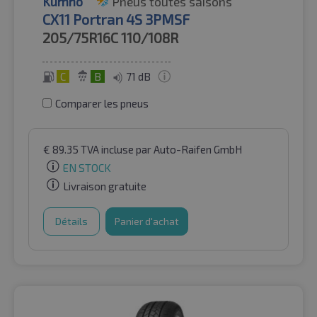
Kumho
Pneus toutes saisons
CX11 Portran 4S 3PMSF
205/75R16C
110/108R
C
B
71 dB
Comparer les pneus
€
89.35
TVA incluse
par Auto-Raifen GmbH
EN STOCK
Livraison gratuite
Détails
Panier d'achat