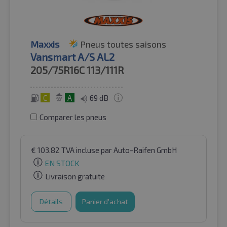
Maxxis
Pneus toutes saisons
Vansmart A/S AL2
205/75R16C
113/111R
C
A
69 dB
Comparer les pneus
€
103.82
TVA incluse
par Auto-Raifen GmbH
EN STOCK
Livraison gratuite
Détails
Panier d'achat