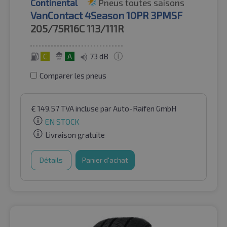
Continental
Pneus toutes saisons
VanContact 4Season 10PR 3PMSF
205/75R16C
113/111R
C
A
73 dB
Comparer les pneus
€
149.57
TVA incluse
par Auto-Raifen GmbH
EN STOCK
Livraison gratuite
Détails
Panier d'achat