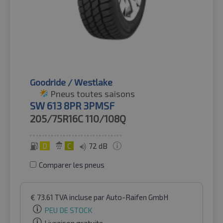
Goodride / Westlake
Pneus toutes saisons
SW 613 8PR 3PMSF
205/75R16C
110/108Q
D
C
72 dB
Comparer les pneus
€
73.61
TVA incluse
par Auto-Raifen GmbH
PEU DE STOCK