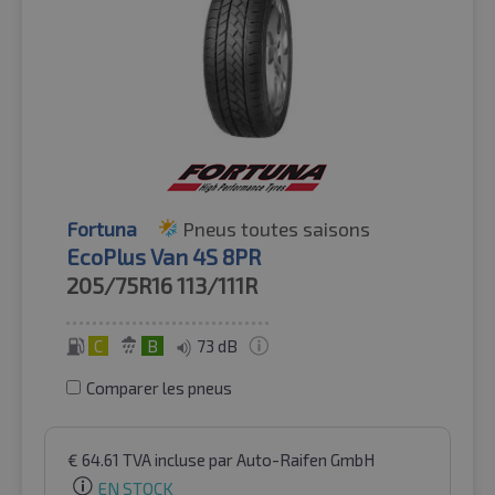
Fortuna
Pneus toutes saisons
EcoPlus Van 4S 8PR
205/75R16
113/111R
C
B
73 dB
Comparer les pneus
€
64.61
TVA incluse
par Auto-Raifen GmbH
EN STOCK