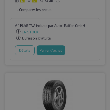
D
D
73 dB
Comparer les pneus
€
119.48
TVA incluse
par Auto-Raifen GmbH
EN STOCK
Livraison gratuite
Détails
Panier d'achat