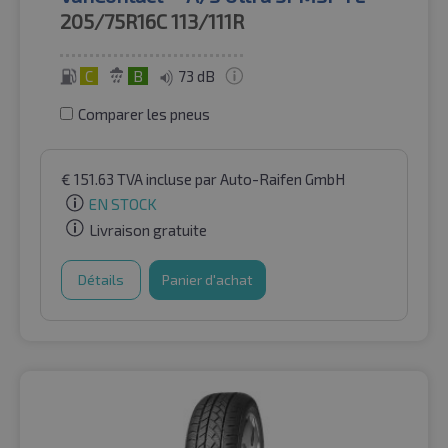
205/75R16C
113/111R
C
B
73 dB
Comparer les pneus
€
151.63
TVA incluse
par Auto-Raifen GmbH
EN STOCK
Livraison gratuite
Détails
Panier d'achat