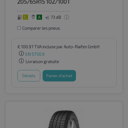
205/65R15
102/100T
C
A
73 dB
Comparer les pneus
€
100.97
TVA incluse
par Auto-Raifen GmbH
EN STOCK
Livraison gratuite
Détails
Panier d'achat