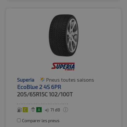
Superia
Pneus toutes saisons
EcoBlue 2 4S 6PR
205/65R15C
102/100T
C
A
71 dB
Comparer les pneus