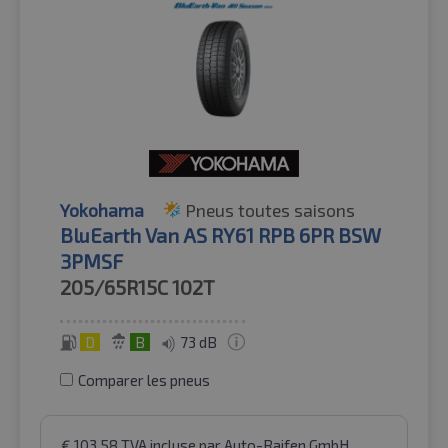
Yokohama
Pneus toutes saisons
BluEarth Van AS RY61 RPB 6PR BSW
3PMSF
205/65R15C
102T
D
B
73 dB
Comparer les pneus
€
103.58
TVA incluse
par Auto-Raifen GmbH