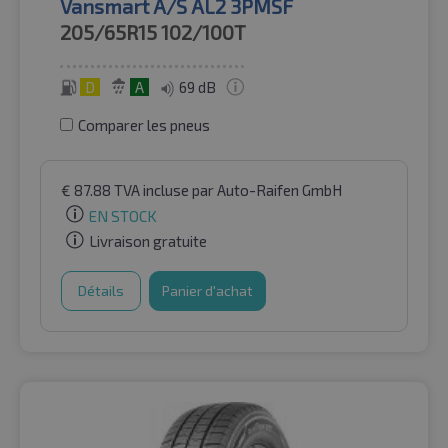
Vansmart A/S AL2 3PMSF
205/65R15
102/100T
D
A
69 dB
Comparer les pneus
€
87.88
TVA incluse
par Auto-Raifen GmbH
EN STOCK
Livraison gratuite
Détails
Panier d'achat