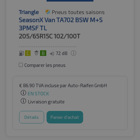
Triangle
Pneus toutes saisons
SeasonX Van TA702 BSW M+S
3PMSF TL
205/65R15C
102/100T
C
B
72 dB
Comparer les pneus
€
86.90
TVA incluse
par Auto-Raifen GmbH
EN STOCK
Livraison gratuite
Détails
Panier d'achat