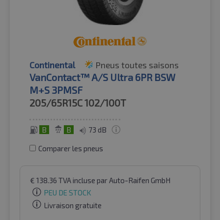
Continental
Pneus toutes saisons
VanContact™ A/S Ultra 6PR BSW
M+S 3PMSF
205/65R15C
102/100T
B
B
73 dB
Comparer les pneus
€
138.36
TVA incluse
par Auto-Raifen GmbH
PEU DE STOCK
Livraison gratuite