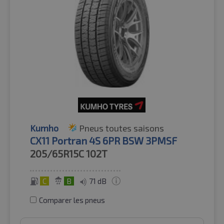
Kumho
Pneus toutes saisons
CX11 Portran 4S 6PR BSW 3PMSF
205/65R15C
102T
C
B
71 dB
Comparer les pneus