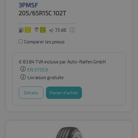
3PMSF
205/65R15C
102T
D
C
73 dB
Comparer les pneus
€
83.84
TVA incluse
par Auto-Raifen GmbH
EN STOCK
Livraison gratuite
Détails
Panier d'achat