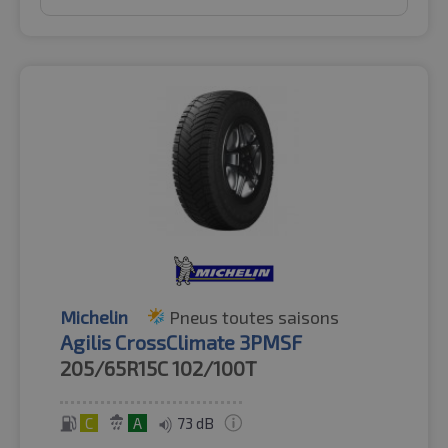
Michelin
Pneus toutes saisons
Agilis CrossClimate 3PMSF
205/65R15C
102/100T
C
A
73 dB