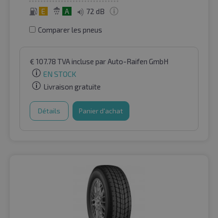
E
A
72 dB
Comparer les pneus
€
107.78
TVA incluse
par Auto-Raifen GmbH
EN STOCK
Livraison gratuite
Détails
Panier d'achat