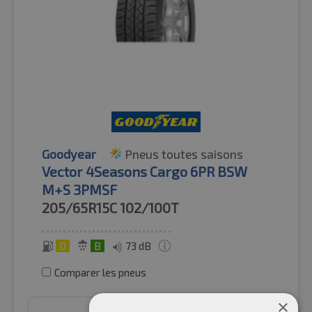
Goodyear
Pneus toutes saisons
Vector 4Seasons Cargo 6PR BSW
M+S 3PMSF
205/65R15C
102/100T
D
B
73 dB
Comparer les pneus
×