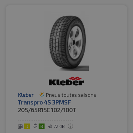
Kleber
Pneus toutes saisons
Transpro 4S 3PMSF
205/65R15C
102/100T
D
B
72 dB