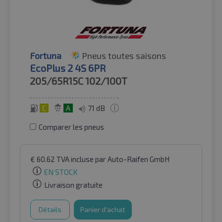
Fortuna
Pneus toutes saisons
EcoPlus 2 4S 6PR
205/65R15C
102/100T
C
A
71 dB
Comparer les pneus
€
60.62
TVA incluse
par Auto-Raifen GmbH
EN STOCK
Livraison gratuite
Détails
Panier d'achat