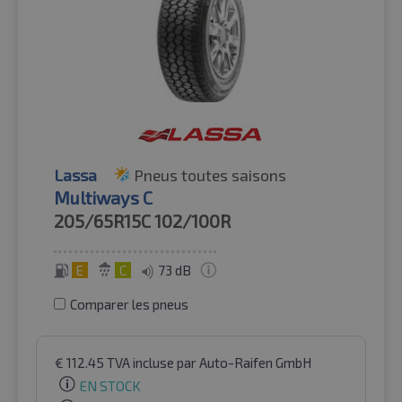
Lassa
Pneus toutes saisons
Multiways C
205/65R15C
102/100R
E
C
73 dB
Comparer les pneus
€
112.45
TVA incluse
par Auto-Raifen GmbH
EN STOCK