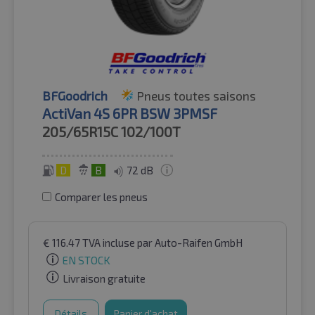
BFGoodrich
Pneus toutes saisons
ActiVan 4S 6PR BSW 3PMSF
205/65R15C
102/100T
D
B
72 dB
Comparer les pneus
€
116.47
TVA incluse
par Auto-Raifen GmbH
EN STOCK
Livraison gratuite
Détails
Panier d'achat