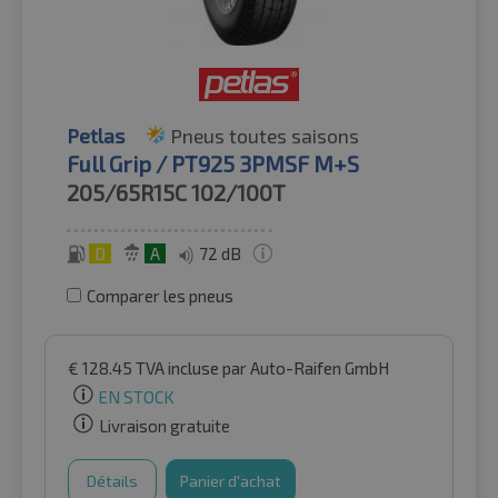
Petlas
Pneus toutes saisons
Full Grip / PT925 3PMSF M+S
205/65R15C
102/100T
D
A
72 dB
Comparer les pneus
€
128.45
TVA incluse
par Auto-Raifen GmbH
EN STOCK
Livraison gratuite
Détails
Panier d'achat