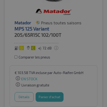
Matador
Pneus toutes saisons
MPS 125 Variant
205/65R15C
102/100T
D
C
72 dB
Comparer les pneus
€
103.58
TVA incluse
par Auto-Raifen GmbH
EN STOCK
Livraison gratuite
Détails
Panier d'achat