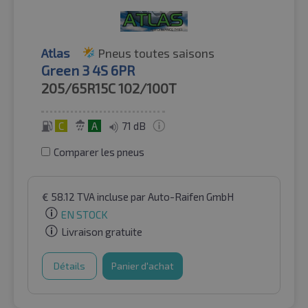
Atlas
Pneus toutes saisons
Green 3 4S 6PR
205/65R15C
102/100T
C
A
71 dB
Comparer les pneus
€
58.12
TVA incluse
par Auto-Raifen GmbH
EN STOCK
Livraison gratuite
Détails
Panier d'achat