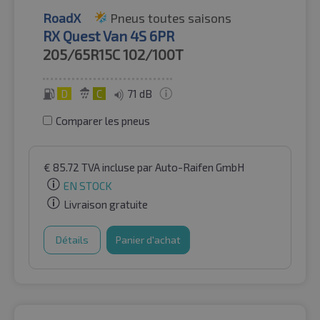
RoadX
Pneus toutes saisons
RX Quest Van 4S 6PR
205/65R15C
102/100T
D
C
71 dB
Comparer les pneus
€
85.72
TVA incluse
par Auto-Raifen GmbH
EN STOCK
Livraison gratuite
Détails
Panier d'achat