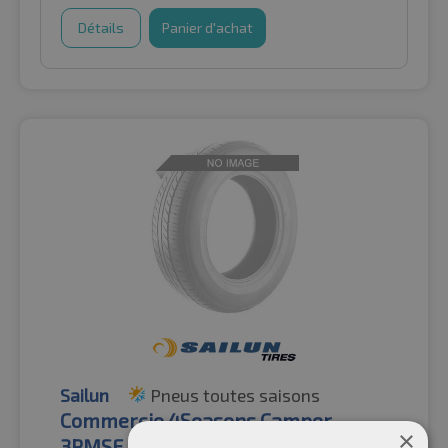
Détails
Panier d'achat
Sailun
Pneus toutes saisons
Commercio 4Seasons Camper
×
3PMSF M+S