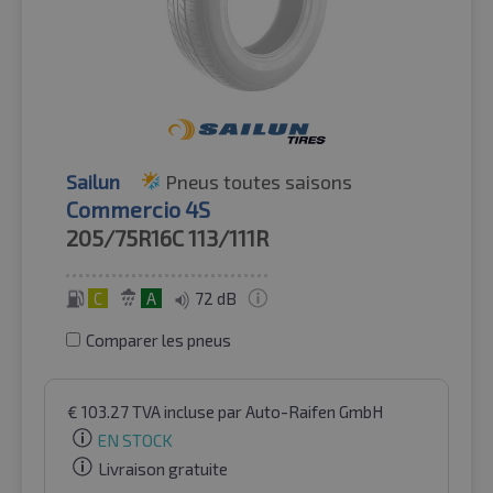
Sailun
Pneus toutes saisons
Commercio 4S
205/75R16C
113/111R
C
A
72 dB
Comparer les pneus
€
103.27
TVA incluse
par Auto-Raifen GmbH
EN STOCK
Livraison gratuite