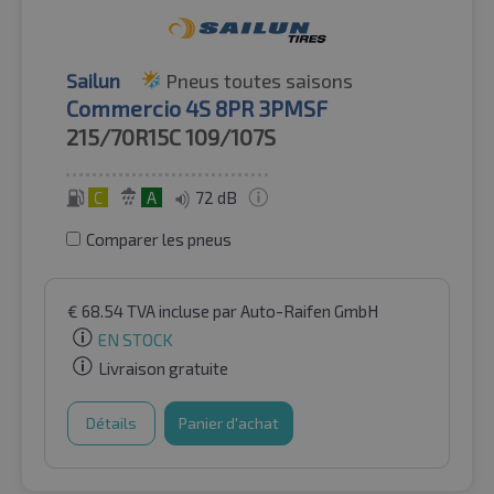
Sailun
Pneus toutes saisons
Commercio 4S 8PR 3PMSF
215/70R15C
109/107S
C
A
72 dB
Comparer les pneus
€
68.54
TVA incluse
par Auto-Raifen GmbH
EN STOCK
Livraison gratuite
Détails
Panier d'achat