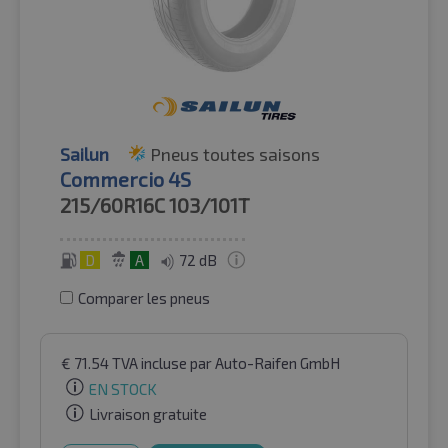
Sailun
Pneus toutes saisons
Commercio 4S
215/60R16C
103/101T
D
A
72 dB
Comparer les pneus
€
71.54
TVA incluse
par Auto-Raifen GmbH
EN STOCK
Livraison gratuite