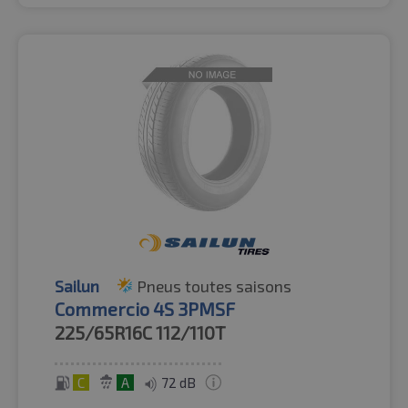
Sailun
Pneus toutes saisons
Commercio 4S 3PMSF
225/65R16C
112/110T
C
A
72 dB