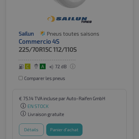
Sailun
Pneus toutes saisons
Commercio 4S
225/70R15C
112/110S
C
A
72 dB
Comparer les pneus
€
75.14
TVA incluse
par Auto-Raifen GmbH
EN STOCK
Livraison gratuite
Détails
Panier d'achat