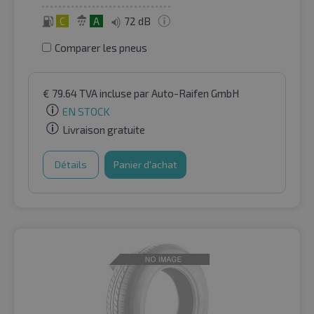
C
A
72 dB
Comparer les pneus
€
79.64
TVA incluse
par Auto-Raifen GmbH
EN STOCK
Livraison gratuite
Détails
Panier d'achat