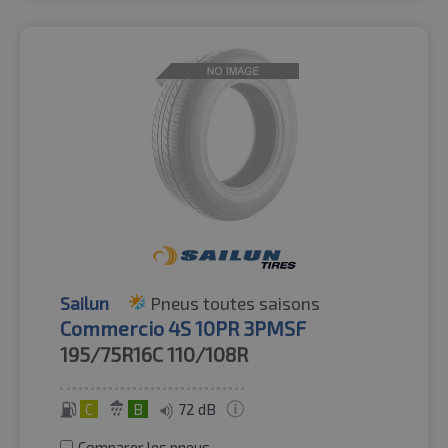
Sailun
Pneus toutes saisons
Commercio 4S 10PR 3PMSF
195/75R16C
110/108R
C
B
72 dB
Comparer les pneus