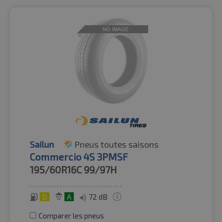
Sailun
Pneus toutes saisons
Commercio 4S 3PMSF
195/60R16C
99/97H
D
A
72 dB
Comparer les pneus