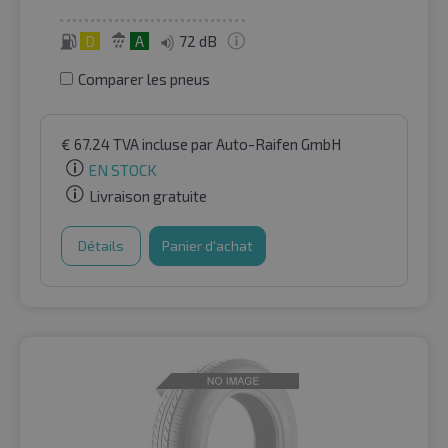
D
A
72 dB
Comparer les pneus
€
67.24
TVA incluse
par Auto-Raifen GmbH
EN STOCK
Livraison gratuite
Détails
Panier d'achat