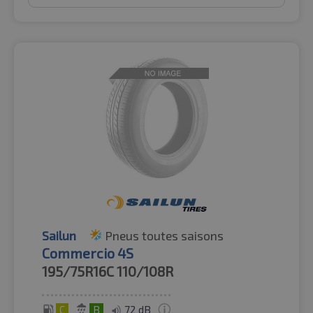
Sailun
Pneus toutes saisons
Commercio 4S
195/75R16C
110/108R
C
B
72 dB