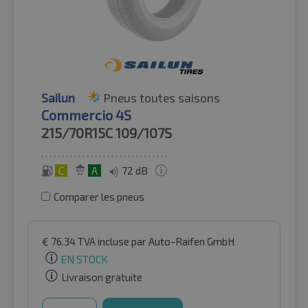
Sailun
Pneus toutes saisons
Commercio 4S
215/70R15C
109/107S
C
A
72 dB
Comparer les pneus
€
76.34
TVA incluse
par Auto-Raifen GmbH
EN STOCK
Livraison gratuite