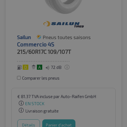
Sailun
Pneus toutes saisons
Commercio 4S
215/60R17C
109/107T
D
A
72 dB
Comparer les pneus
€
81.37
TVA incluse
par Auto-Raifen GmbH
EN STOCK
Livraison gratuite
Détails
Panier d'achat