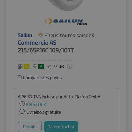
Sailun
Pneus toutes saisons
Commercio 4S
215/65R16C
109/107T
D
A
72 dB
Comparer les pneus
€
76.57
TVA incluse
par Auto-Raifen GmbH
EN STOCK
Livraison gratuite
Détails
Panier d'achat