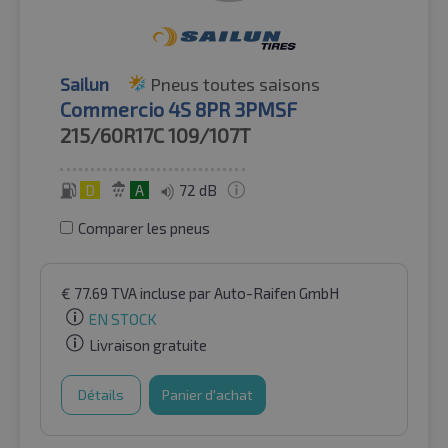
Sailun
Pneus toutes saisons
Commercio 4S 8PR 3PMSF
215/60R17C
109/107T
D
A
72 dB
Comparer les pneus
€
77.69
TVA incluse
par Auto-Raifen GmbH
EN STOCK
Livraison gratuite
Détails
Panier d'achat