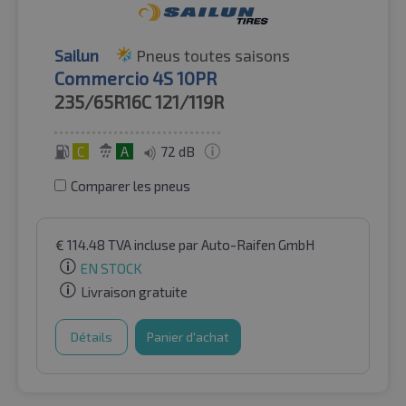
Sailun
Pneus toutes saisons
Commercio 4S 10PR
235/65R16C
121/119R
C
A
72 dB
Comparer les pneus
€
114.48
TVA incluse
par Auto-Raifen GmbH
EN STOCK
Livraison gratuite
Détails
Panier d'achat