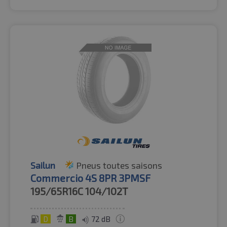
Sailun
Pneus toutes saisons
Commercio 4S 8PR 3PMSF
195/65R16C
104/102T
D
B
72 dB