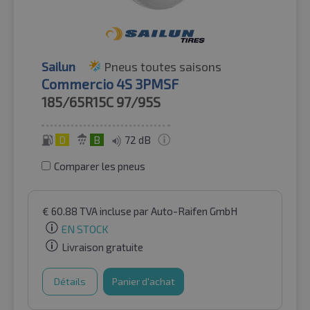
Sailun
Pneus toutes saisons
Commercio 4S 3PMSF
185/65R15C
97/95S
D
B
72 dB
Comparer les pneus
€
60.88
TVA incluse
par Auto-Raifen GmbH
EN STOCK
Livraison gratuite
Détails
Panier d'achat