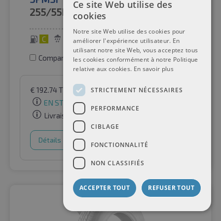
Ce site Web utilise des
255/55R18C
120/118R
cookies
Notre site Web utilise des cookies pour
C
A
73 dB
améliorer l'expérience utilisateur. En
utilisant notre site Web, vous acceptez tous
Comparer les pneus
les cookies conformément à notre Politique
relative aux cookies.
En savoir plus
€
192.74
TVA incluse
par Auto-Raifen GmbH
STRICTEMENT NÉCESSAIRES
EN STOCK
PERFORMANCE
Livraison gratuite
CIBLAGE
Détails
Panier d'achat
FONCTIONNALITÉ
NON CLASSIFIÉS
ACCEPTER TOUT
REFUSER TOUT