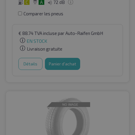
C
A
72 dB
Comparer les pneus
€
88.74
TVA incluse
par Auto-Raifen GmbH
EN STOCK
Livraison gratuite
Détails
Panier d'achat