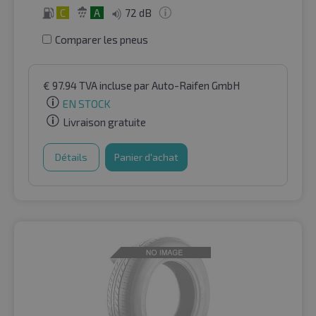
C
A
72 dB
Comparer les pneus
€
97.94
TVA incluse
par Auto-Raifen GmbH
EN STOCK
Livraison gratuite
Détails
Panier d'achat