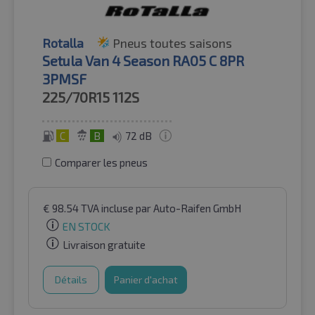
Rotalla
Pneus toutes saisons
Setula Van 4 Season RA05 C 8PR
3PMSF
225/70R15
112S
C
B
72 dB
Comparer les pneus
€
98.54
TVA incluse
par Auto-Raifen GmbH
EN STOCK
Livraison gratuite
Détails
Panier d'achat