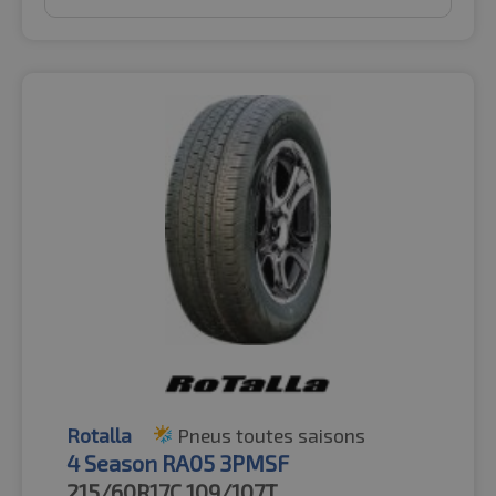
Rotalla
Pneus toutes saisons
4 Season RA05 3PMSF
215/60R17C
109/107T