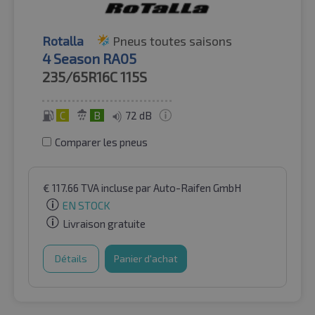
Rotalla
Pneus toutes saisons
4 Season RA05
235/65R16C
115S
C
B
72 dB
Comparer les pneus
€
117.66
TVA incluse
par Auto-Raifen GmbH
EN STOCK
Livraison gratuite
Détails
Panier d'achat