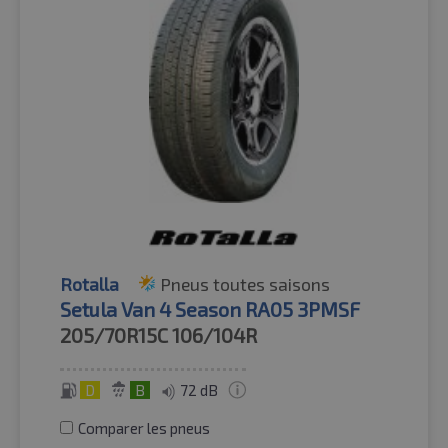
Rotalla
Pneus toutes saisons
Setula Van 4 Season RA05 3PMSF
205/70R15C
106/104R
D
B
72 dB
Comparer les pneus