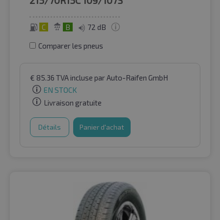
C
B
72 dB
Comparer les pneus
€
85.36
TVA incluse
par Auto-Raifen GmbH
EN STOCK
Livraison gratuite
Détails
Panier d'achat