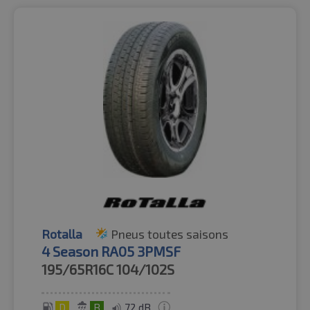
Rotalla
Pneus toutes saisons
4 Season RA05 3PMSF
195/65R16C
104/102S
D
B
72 dB