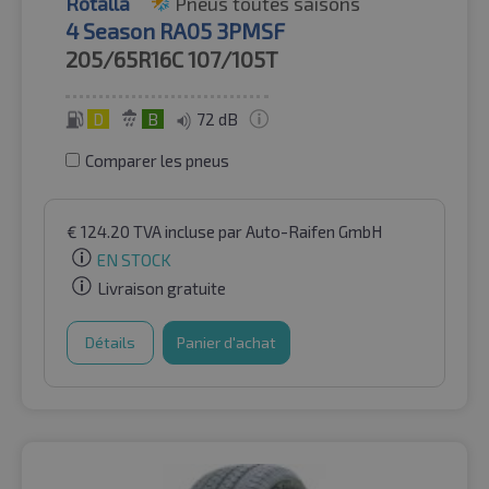
Rotalla
Pneus toutes saisons
4 Season RA05 3PMSF
205/65R16C
107/105T
D
B
72 dB
Comparer les pneus
€
124.20
TVA incluse
par Auto-Raifen GmbH
EN STOCK
Livraison gratuite
Détails
Panier d'achat