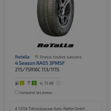
Rotalla
Pneus toutes saisons
4 Season RA05 3PMSF
215/75R16C
113/111S
C
B
72 dB
Comparer les pneus
€
137.16
TVA incluse
par Auto-Raifen GmbH