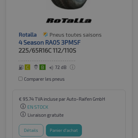
Rotalla
Pneus toutes saisons
4 Season RA05 3PMSF
225/65R16C
112/110S
C
B
72 dB
Comparer les pneus
€
95.74
TVA incluse
par Auto-Raifen GmbH
EN STOCK
Livraison gratuite
Détails
Panier d'achat