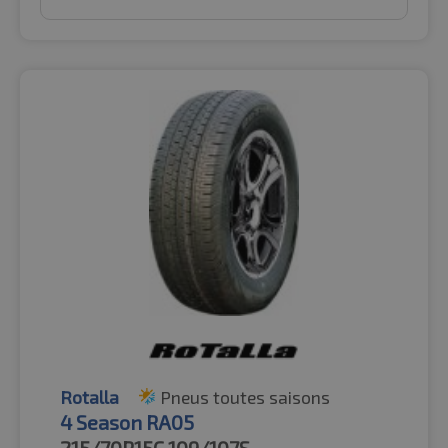
Rotalla
Pneus toutes saisons
4 Season RA05
215/70R15C
109/107S