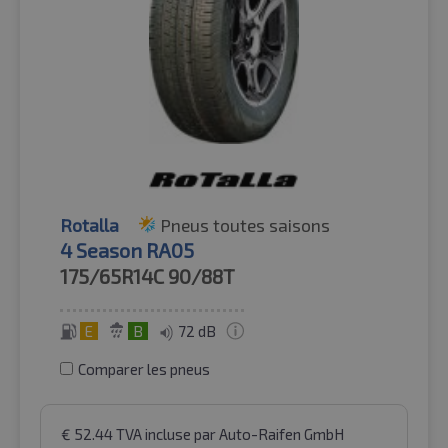
Rotalla
Pneus toutes saisons
4 Season RA05
175/65R14C
90/88T
E
B
72 dB
Comparer les pneus
€
52.44
TVA incluse
par Auto-Raifen GmbH