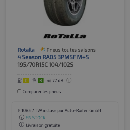
Rotalla
Pneus toutes saisons
4 Season RA05 3PMSF M+S
195/70R15C
104/102S
D
B
72 dB
Comparer les pneus
€
108.67
TVA incluse
par Auto-Raifen GmbH
EN STOCK
Livraison gratuite