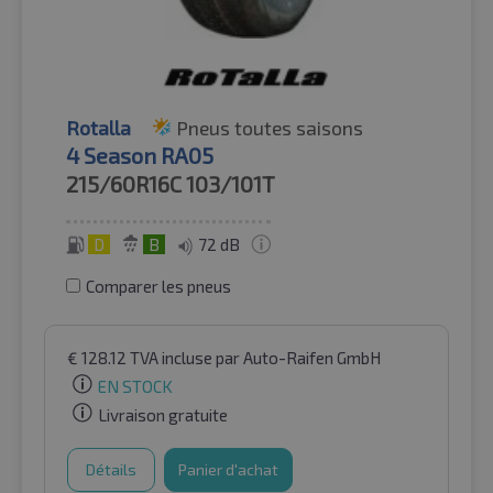
Rotalla
Pneus toutes saisons
4 Season RA05
215/60R16C
103/101T
D
B
72 dB
Comparer les pneus
€
128.12
TVA incluse
par Auto-Raifen GmbH
EN STOCK
Livraison gratuite
Détails
Panier d'achat