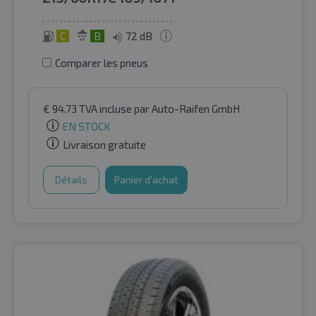
C
B
72 dB
Comparer les pneus
€
94.73
TVA incluse
par Auto-Raifen GmbH
EN STOCK
Livraison gratuite
Détails
Panier d'achat