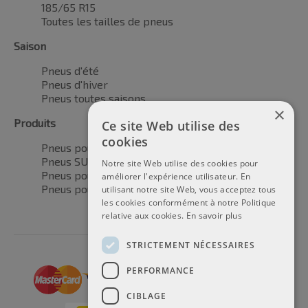
185/65 R15
Toutes les tailles de pneus
Saison
Pneus d'été
Pneus d'hiver
Pneus toutes saisons
×
Produits
Ce site Web utilise des
cookies
Pneus pour voitures
Pneus SUV / 4x4
Notre site Web utilise des cookies pour
Pneus pour camionnettes
améliorer l'expérience utilisateur. En
Pneus pour motos
utilisant notre site Web, vous acceptez tous
les cookies conformément à notre Politique
relative aux cookies.
En savoir plus
STRICTEMENT NÉCESSAIRES
PERFORMANCE
CIBLAGE