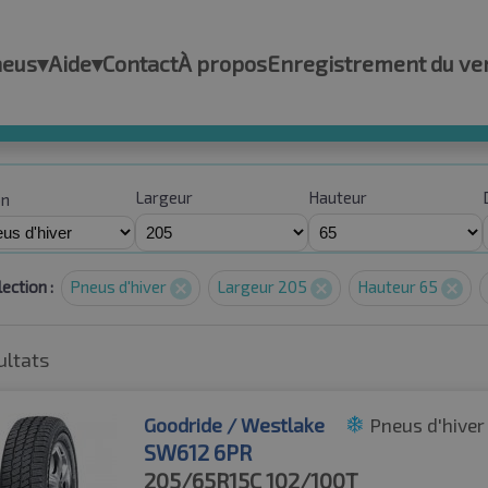
neus
▾
Aide
▾
Contact
À propos
Enregistrement du ve
Largeur
Hauteur
on
ection :
Pneus d'hiver
Largeur 205
Hauteur 65
ultats
Goodride / Westlake
Pneus d'hiver
SW612 6PR
205/65R15C
102/100T