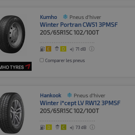
Kumho
Pneus d'hiver
Winter Portran CW51 3PMSF
205/65R15C
102/100T
E
D
71 dB
Comparer les pneus
Hankook
Pneus d'hiver
Winter i*cept LV RW12 3PMSF
205/65R15C
102/100T
D
C
73 dB