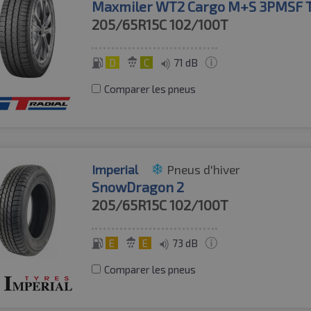
Maxmiler WT2 Cargo M+S 3PMSF 
205/65R15C
102/100T
D
C
71 dB
Comparer les pneus
Imperial
Pneus d'hiver
SnowDragon 2
205/65R15C
102/100T
E
E
73 dB
Comparer les pneus