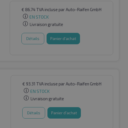
€
86.74
TVA incluse
par Auto-Raifen GmbH
EN STOCK
Livraison gratuite
Détails
Panier d'achat
€
93.31
TVA incluse
par Auto-Raifen GmbH
EN STOCK
Livraison gratuite
Détails
Panier d'achat