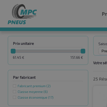
P
Prix unitaire
Sais
61.45
€
151.66
€
Votre sél
Par fabricant
25 Rés
Fabricant premium
(2)
Classe moyenne
(6)
Classe économique
(17)