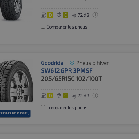
D
C
72 dB
Comparer les pneus
Goodride
Pneus d'hiver
SW612 6PR 3PMSF
205/65R15C
102/100T
D
C
72 dB
Comparer les pneus