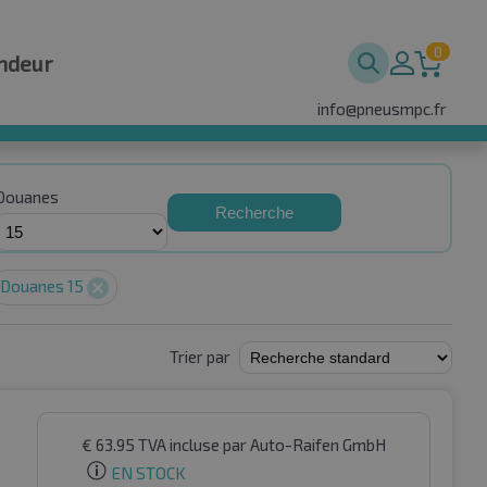
0
ndeur
info@pneusmpc.fr
Douanes
Recherche
Douanes 15
Trier par
€
63.95
TVA incluse
par Auto-Raifen GmbH
EN STOCK