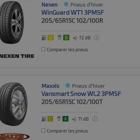
Nexen
Pneus d'hiver
WinGuard WT1 3PMSF
205/65R15C
102/100R
D
B
72 dB
Comparer les pneus
Maxxis
Pneus d'hiver
Vansmart Snow WL2 3PMSF
205/65R15C
102/100T
C
A
71 dB
Comparer les pneus