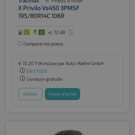
Tracmax
Pneus d'hiver
X Privilo Vs450 3PMSF
195/80R14C
106R
C
B
72 dB
Comparer les pneus
€
72.20
TVA incluse
par Auto-Raifen GmbH
EN STOCK
Livraison gratuite
Détails
Panier d'achat