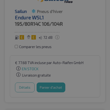
Sailun
Pneus d'hiver
Endure WSL1
195/80R14C
106/104R
E
E
72 dB
Comparer les pneus
€
77.68
TVA incluse
par Auto-Raifen GmbH
EN STOCK
Livraison gratuite
Détails
Panier d'achat