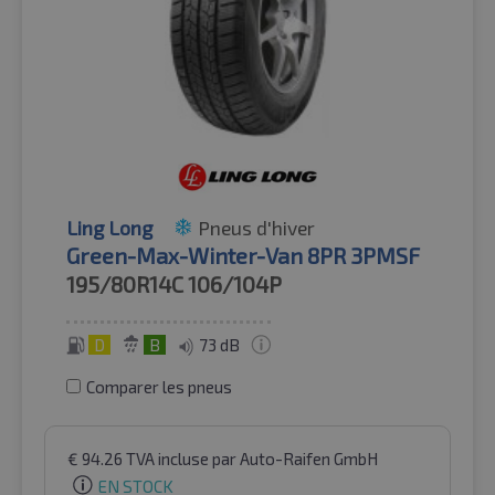
Ling Long
Pneus d'hiver
Green-Max-Winter-Van 8PR 3PMSF
195/80R14C
106/104P
D
B
73 dB
Comparer les pneus
€
94.26
TVA incluse
par Auto-Raifen GmbH
EN STOCK