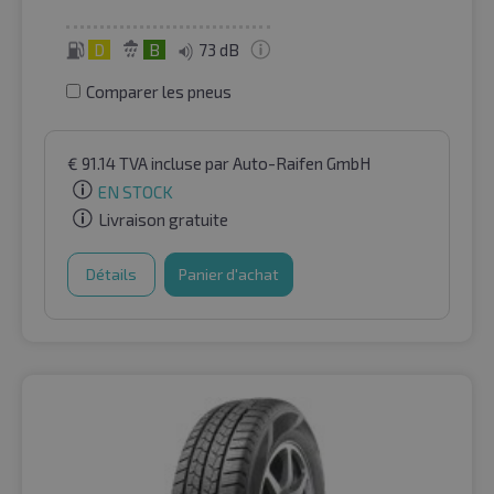
D
B
73 dB
Comparer les pneus
€
91.14
TVA incluse
par Auto-Raifen GmbH
EN STOCK
Livraison gratuite
Détails
Panier d'achat