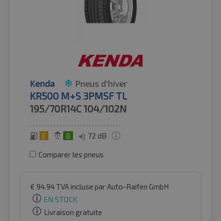
Kenda
Pneus d'hiver
KR500 M+S 3PMSF TL
195/70R14C
104/102N
E
B
72 dB
Comparer les pneus
€
94.94
TVA incluse
par Auto-Raifen GmbH
EN STOCK
Livraison gratuite