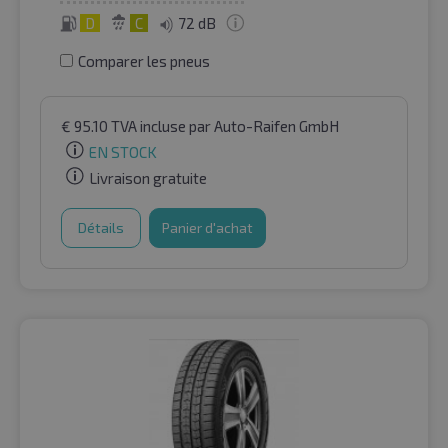
D
C
72 dB
Comparer les pneus
€
95.10
TVA incluse
par Auto-Raifen GmbH
EN STOCK
Livraison gratuite
Détails
Panier d'achat