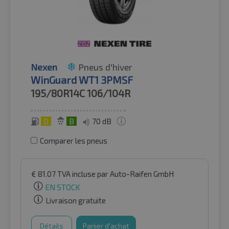
Nexen
Pneus d'hiver
WinGuard WT1 3PMSF
195/80R14C
106/104R
D
B
70 dB
Comparer les pneus
€
81.07
TVA incluse
par Auto-Raifen GmbH
EN STOCK
Livraison gratuite
Détails
Panier d'achat