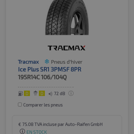
Tracmax
Pneus d'hiver
Ice Plus SR1 3PMSF 8PR
195R14C
106/104Q
D
D
72 dB
Comparer les pneus
€
75.08
TVA incluse
par Auto-Raifen GmbH
EN STOCK