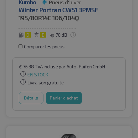
Kumho
Pneus d'hiver
Winter Portran CW51 3PMSF
195/80R14C
106/104Q
D
D
70 dB
Comparer les pneus
€
76.38
TVA incluse
par Auto-Raifen GmbH
EN STOCK
Livraison gratuite
Détails
Panier d'achat