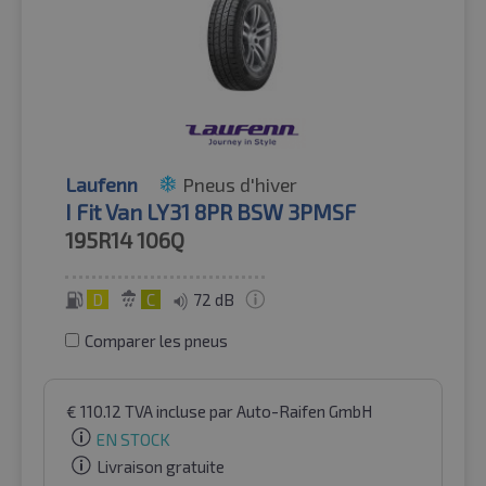
Laufenn
Pneus d'hiver
I Fit Van LY31 8PR BSW 3PMSF
195R14
106Q
D
C
72 dB
Comparer les pneus
€
110.12
TVA incluse
par Auto-Raifen GmbH
EN STOCK
Livraison gratuite