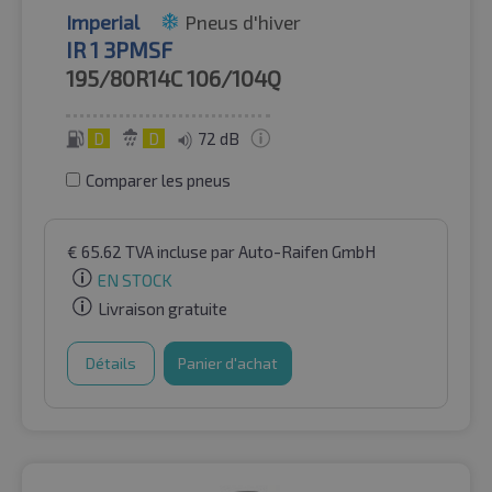
Imperial
Pneus d'hiver
IR 1 3PMSF
195/80R14C
106/104Q
D
D
72 dB
Comparer les pneus
€
65.62
TVA incluse
par Auto-Raifen GmbH
EN STOCK
Livraison gratuite
Détails
Panier d'achat