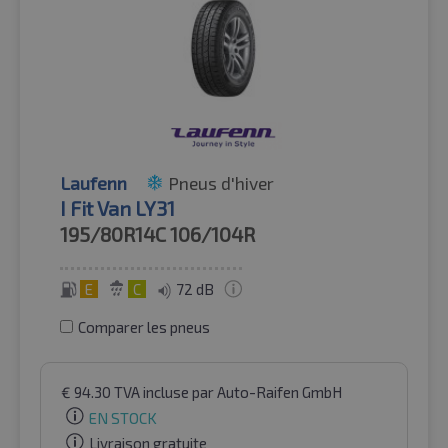
Laufenn
Pneus d'hiver
I Fit Van LY31
195/80R14C
106/104R
E
C
72 dB
Comparer les pneus
€
94.30
TVA incluse
par Auto-Raifen GmbH
EN STOCK
Livraison gratuite