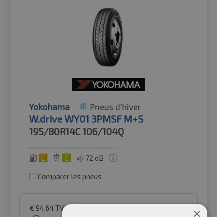
Yokohama
Pneus d'hiver
W.drive WY01 3PMSF M+S
195/80R14C
106/104Q
E
C
72 dB
Comparer les pneus
€
94.64
TVA incluse
par Auto-Raifen GmbH
×