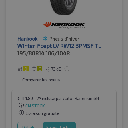
Hankook
Pneus d'hiver
Winter i*cept LV RW12 3PMSF TL
195/80R14
106/104R
D
C
73 dB
Comparer les pneus
€
114.89
TVA incluse
par Auto-Raifen GmbH
EN STOCK
Livraison gratuite
Détails
Panier d'achat