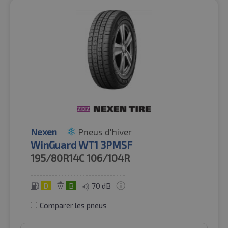
Nexen
Pneus d'hiver
WinGuard WT1 3PMSF
195/80R14C
106/104R
D
B
70 dB
Comparer les pneus