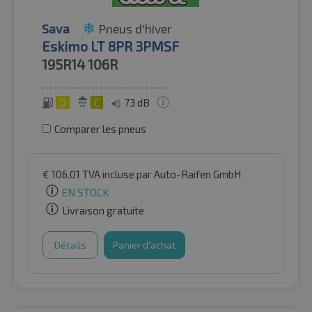
Sava
Pneus d'hiver
Eskimo LT 8PR 3PMSF
195R14
106R
D
C
73 dB
Comparer les pneus
€
106.01
TVA incluse
par Auto-Raifen GmbH
EN STOCK
Livraison gratuite
Détails
Panier d'achat