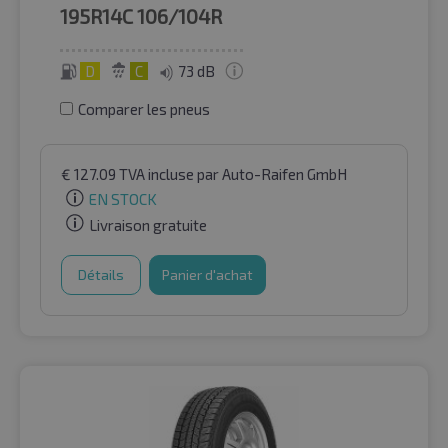
195R14C
106/104R
D
C
73 dB
Comparer les pneus
€
127.09
TVA incluse
par Auto-Raifen GmbH
EN STOCK
Livraison gratuite
Détails
Panier d'achat