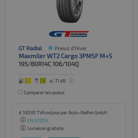
GT Radial
Pneus d'hiver
Maxmiler WT2 Cargo 3PMSF M+S
195/80R14C
106/104Q
D
C
71 dB
Comparer les pneus
€
100.81
TVA incluse
par Auto-Raifen GmbH
EN STOCK
Livraison gratuite