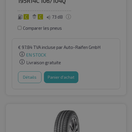
195R14C
106/104Q
C
C
73 dB
Comparer les pneus
€
97.84
TVA incluse
par Auto-Raifen GmbH
EN STOCK
Livraison gratuite
Détails
Panier d'achat