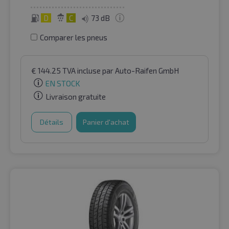
D
C
73 dB
Comparer les pneus
€
144.25
TVA incluse
par Auto-Raifen GmbH
EN STOCK
Livraison gratuite
Détails
Panier d'achat