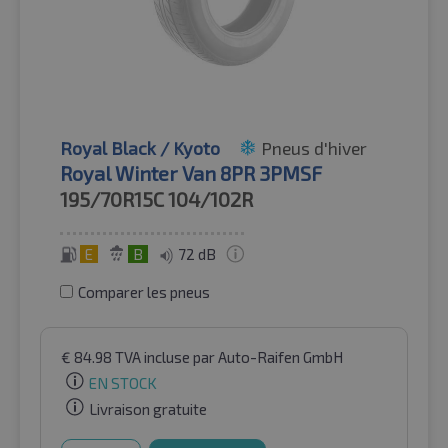
Royal Black / Kyoto
Pneus d'hiver
Royal Winter Van 8PR 3PMSF
195/70R15C
104/102R
E
B
72 dB
Comparer les pneus
€
84.98
TVA incluse
par Auto-Raifen GmbH
EN STOCK
Livraison gratuite