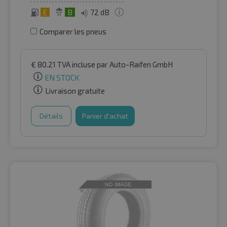
E
B
72 dB
Comparer les pneus
€
80.21
TVA incluse
par Auto-Raifen GmbH
EN STOCK
Livraison gratuite
Détails
Panier d'achat