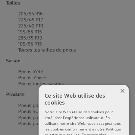
Tailles
205/55 R16
225/45 R17
225/40 R18
195/65 R15
235/35 R19
185/65 R15
Toutes les tailles de pneus
Saison
Pneus d'été
Pneus d'hiver
Pneus toutes saisons
×
Produits
Ce site Web utilise des
cookies
Pneus pour voitures
Pneus SUV / 4x4
Notre site Web utilise des cookies pour
Pneus pour camionnettes
améliorer l'expérience utilisateur. En
Pneus pour motos
utilisant notre site Web, vous acceptez tous
les cookies conformément à notre Politique
relative aux cookies.
En savoir plus