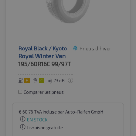
Royal Black / Kyoto
Pneus d'hiver
Royal Winter Van
195/60R16C
99/97T
E
C
73 dB
Comparer les pneus
€
60.76
TVA incluse
par Auto-Raifen GmbH
EN STOCK
Livraison gratuite