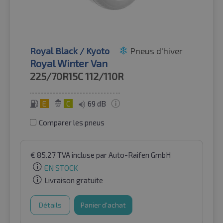
Royal Black / Kyoto
Pneus d'hiver
Royal Winter Van
225/70R15C
112/110R
E
C
69 dB
Comparer les pneus
€
85.27
TVA incluse
par Auto-Raifen GmbH
EN STOCK
Livraison gratuite
Détails
Panier d'achat