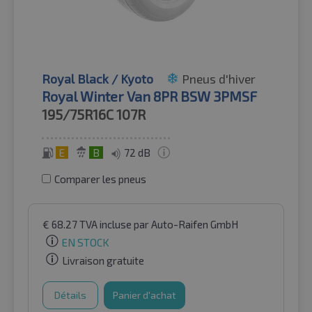
Royal Black / Kyoto
Pneus d'hiver
Royal Winter Van 8PR BSW 3PMSF
195/75R16C
107R
E
B
72 dB
Comparer les pneus
€
68.27
TVA incluse
par Auto-Raifen GmbH
EN STOCK
Livraison gratuite
Détails
Panier d'achat