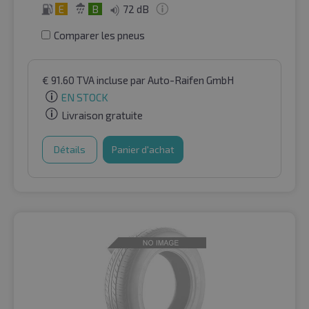
E
B
72 dB
Comparer les pneus
€
91.60
TVA incluse
par Auto-Raifen GmbH
EN STOCK
Livraison gratuite
Détails
Panier d'achat