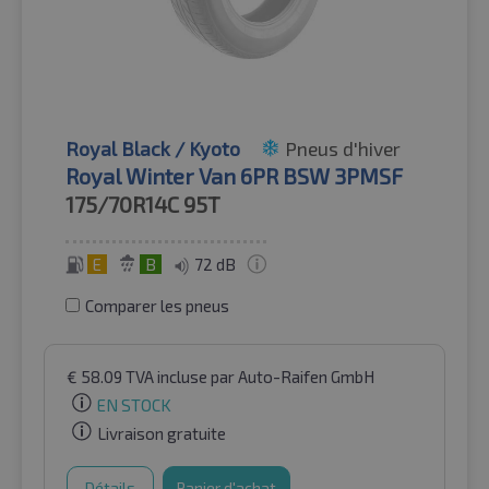
Royal Black / Kyoto
Pneus d'hiver
Royal Winter Van 6PR BSW 3PMSF
175/70R14C
95T
E
B
72 dB
Comparer les pneus
€
58.09
TVA incluse
par Auto-Raifen GmbH
EN STOCK
Livraison gratuite
Détails
Panier d'achat