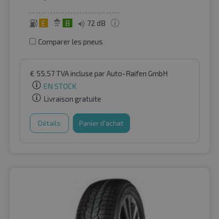
E
B
72 dB
Comparer les pneus
€
55.57
TVA incluse
par Auto-Raifen GmbH
EN STOCK
Livraison gratuite
Détails
Panier d'achat