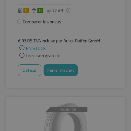
E
B
72 dB
Comparer les pneus
€
93.85
TVA incluse
par Auto-Raifen GmbH
EN STOCK
Livraison gratuite
Détails
Panier d'achat