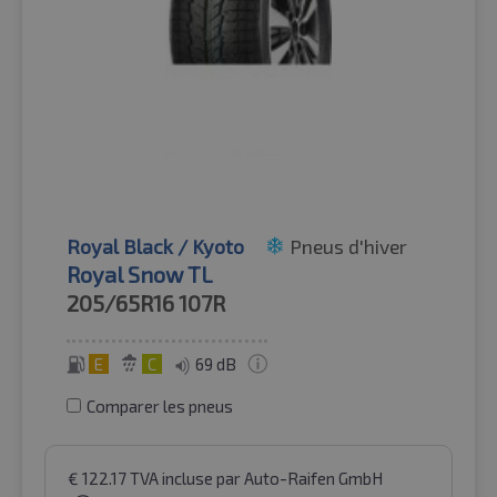
Royal Black / Kyoto
Pneus d'hiver
Royal Snow TL
205/65R16
107R
E
C
69 dB
Comparer les pneus
€
122.17
TVA incluse
par Auto-Raifen GmbH