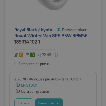
Royal Black / Kyoto
Pneus d'hiver
Royal Winter Van 8PR BSW 3PMSF
185R14
102R
E
B
72 dB
Comparer les pneus
€
70.74
TVA incluse
par Auto-Raifen GmbH
EN STOCK
Livraison gratuite
Détails
Panier d'achat