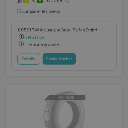
D
B
72 dB
Comparer les pneus
€
85.91
TVA incluse
par Auto-Raifen GmbH
EN STOCK
Livraison gratuite
Détails
Panier d'achat