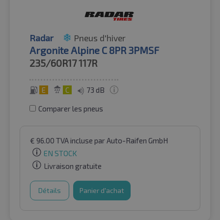
Radar
Pneus d'hiver
Argonite Alpine C 8PR 3PMSF
235/60R17
117R
E
C
73 dB
Comparer les pneus
€
96.00
TVA incluse
par Auto-Raifen GmbH
EN STOCK
Livraison gratuite
Détails
Panier d'achat