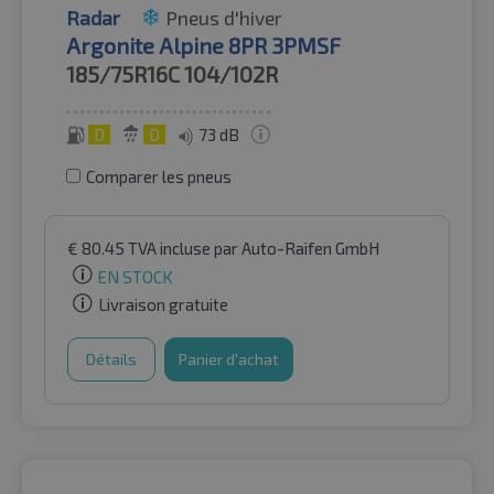
Radar
Pneus d'hiver
Argonite Alpine 8PR 3PMSF
185/75R16C
104/102R
D
D
73 dB
Comparer les pneus
€
80.45
TVA incluse
par Auto-Raifen GmbH
EN STOCK
Livraison gratuite
Détails
Panier d'achat