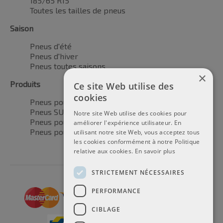
185/65 R15
Toutes les tailles de pneus
Saison
Pneus d'été
Pneus d'hiver
Pneus toutes saisons
×
Produits
Ce site Web utilise des
cookies
Pneus pour voitures
Pneus SUV / 4x4
Notre site Web utilise des cookies pour
Pneus pour camionnettes
améliorer l'expérience utilisateur. En
Pneus pour motos
utilisant notre site Web, vous acceptez tous
les cookies conformément à notre Politique
relative aux cookies.
En savoir plus
STRICTEMENT NÉCESSAIRES
PERFORMANCE
CIBLAGE