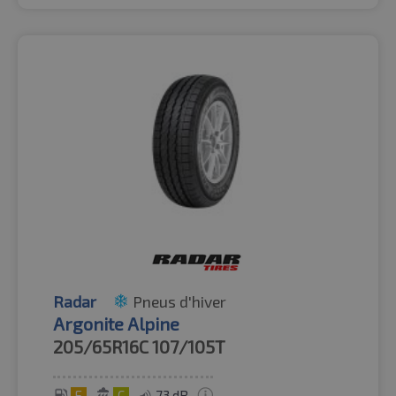
Radar
Pneus d'hiver
Argonite Alpine
205/65R16C
107/105T
E
C
73 dB