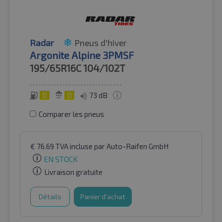
Radar
Pneus d'hiver
Argonite Alpine 3PMSF
195/65R16C
104/102T
D
D
73 dB
Comparer les pneus
€
76.69
TVA incluse
par Auto-Raifen GmbH
EN STOCK
Livraison gratuite
Détails
Panier d'achat