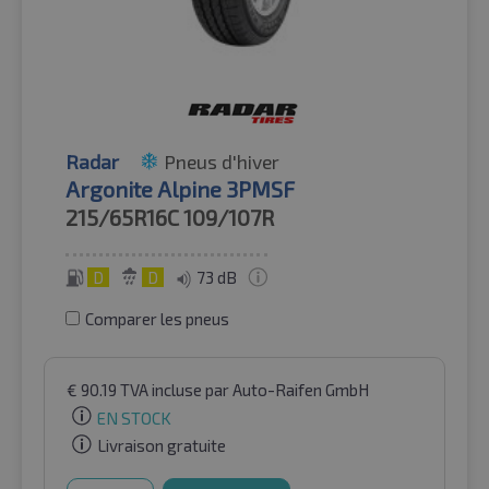
Radar
Pneus d'hiver
Argonite Alpine 3PMSF
215/65R16C
109/107R
D
D
73 dB
Comparer les pneus
€
90.19
TVA incluse
par Auto-Raifen GmbH
EN STOCK
Livraison gratuite