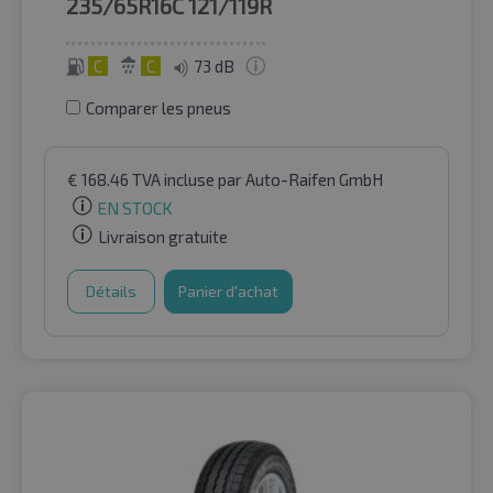
235/65R16C
121/119R
C
C
73 dB
Comparer les pneus
€
168.46
TVA incluse
par Auto-Raifen GmbH
EN STOCK
Livraison gratuite
Détails
Panier d'achat