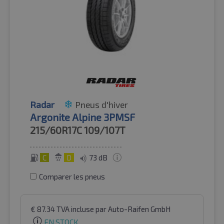
Radar
Pneus d'hiver
Argonite Alpine 3PMSF
215/60R17C
109/107T
C
D
73 dB
Comparer les pneus
€
87.34
TVA incluse
par Auto-Raifen GmbH
EN STOCK