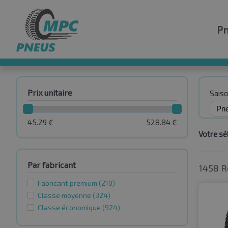
P
Prix unitaire
Sais
45.29
€
528.84
€
Votre sél
Par fabricant
1458 R
Fabricant premium
(210)
Classe moyenne
(324)
Classe économique
(924)