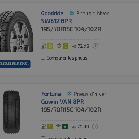
Goodride
Pneus d'hiver
SW612 8PR
195/70R15C
104/102R
D
C
72 dB
Comparer les pneus
Fortuna
Pneus d'hiver
Gowin VAN 8PR
195/70R15C
104/102R
C
A
70 dB
Comparer les pneus