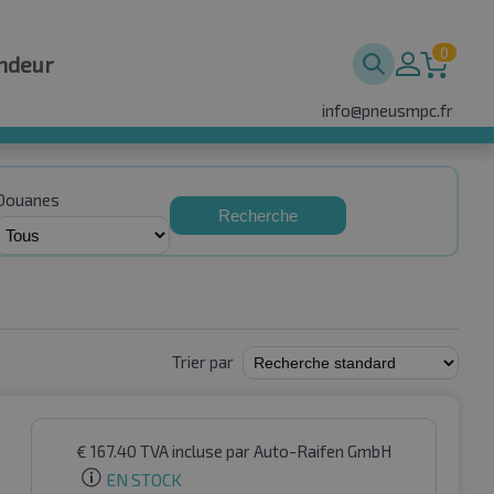
0
ndeur
info@pneusmpc.fr
Douanes
Recherche
Trier par
€
167.40
TVA incluse
par Auto-Raifen GmbH
EN STOCK