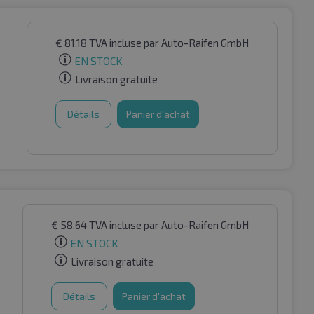
€
81.18
TVA incluse
par Auto-Raifen GmbH
EN STOCK
Livraison gratuite
Détails
Panier d'achat
€
58.64
TVA incluse
par Auto-Raifen GmbH
EN STOCK
Livraison gratuite
Détails
Panier d'achat