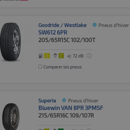
Goodride / Westlake
Pneus d'hiver
SW612 6PR
205/65R15C
102/100T
D
C
72 dB
Comparer les pneus
Superia
Pneus d'hiver
Bluewin VAN 8PR 3PMSF
215/65R16C
109/107R