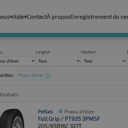
neus
▾
Aide
▾
Contact
À propos
Enregistrement du ve
Largeur
Hauteur
on
ection :
Pneus d'hiver
ésultats
Petlas
Pneus d'hiver
Full Grip / PT935 3PMSF
205/65R16C
107T