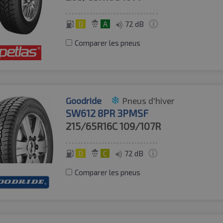
D
A
72 dB
Comparer les pneus
Goodride
Pneus d'hiver
SW612 8PR 3PMSF
215/65R16C
109/107R
D
C
72 dB
Comparer les pneus