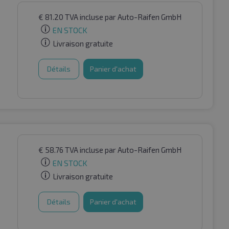
€
81.20
TVA incluse
par Auto-Raifen GmbH
EN STOCK
Livraison gratuite
Détails
Panier d'achat
€
58.76
TVA incluse
par Auto-Raifen GmbH
EN STOCK
Livraison gratuite
Détails
Panier d'achat