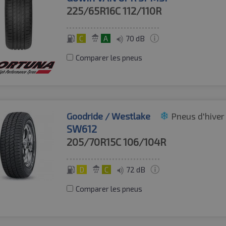
225/65R16C
112/110R
C
A
70 dB
Comparer les pneus
Goodride / Westlake
Pneus d'hiver
SW612
205/70R15C
106/104R
D
C
72 dB
Comparer les pneus