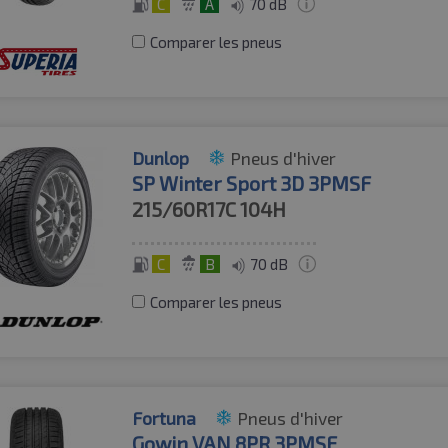
C
A
70 dB
Comparer les pneus
Dunlop
Pneus d'hiver
SP Winter Sport 3D 3PMSF
215/60R17C
104H
C
B
70 dB
Comparer les pneus
Fortuna
Pneus d'hiver
Gowin VAN 8PR 3PMSF