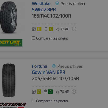
Westlake
Pneus d'hiver
SW612 8PR
185R14C
102/100R
D
C
72 dB
Comparer les pneus
Fortuna
Pneus d'hiver
Gowin VAN 8PR
205/65R16C
107/105R
C
A
70 dB
Comparer les pneus