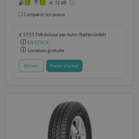
C
C
72 dB
Comparer les pneus
€
57.53
TVA incluse
par Auto-Raifen GmbH
EN STOCK
Livraison gratuite
Détails
Panier d'achat