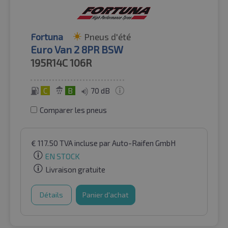
Fortuna
Pneus d'été
Euro Van 2 8PR BSW
195R14C
106R
C
B
70 dB
Comparer les pneus
€
117.50
TVA incluse
par Auto-Raifen GmbH
EN STOCK
Livraison gratuite
Détails
Panier d'achat