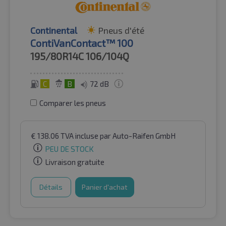
Continental
Pneus d'été
ContiVanContact™ 100
195/80R14C
106/104Q
C
B
72 dB
Comparer les pneus
€
138.06
TVA incluse
par Auto-Raifen GmbH
PEU DE STOCK
Livraison gratuite
Détails
Panier d'achat