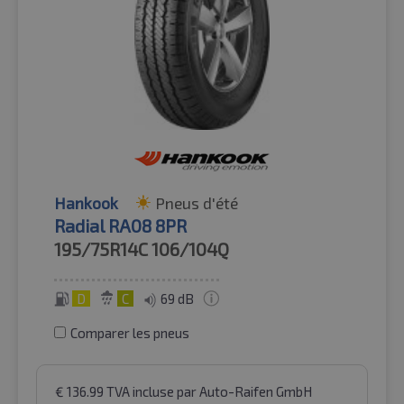
Hankook
Pneus d'été
Radial RA08 8PR
195/75R14C
106/104Q
D
C
69 dB
Comparer les pneus
€
136.99
TVA incluse
par Auto-Raifen GmbH