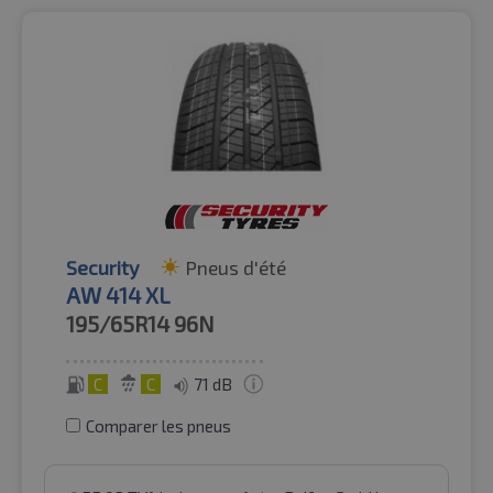
Security
Pneus d'été
AW 414 XL
195/65R14
96N
C
C
71 dB
Comparer les pneus