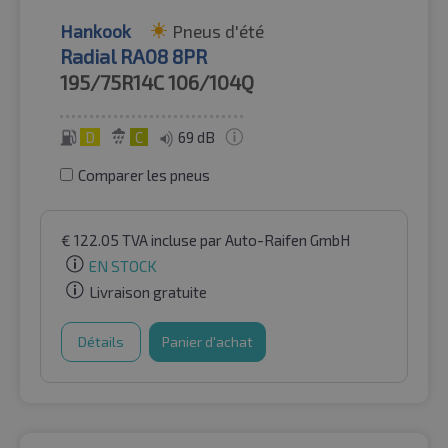
Hankook
Pneus d'été
Radial RA08 8PR
195/75R14C
106/104Q
D
C
69 dB
Comparer les pneus
€
122.05
TVA incluse
par Auto-Raifen GmbH
EN STOCK
Livraison gratuite
Détails
Panier d'achat