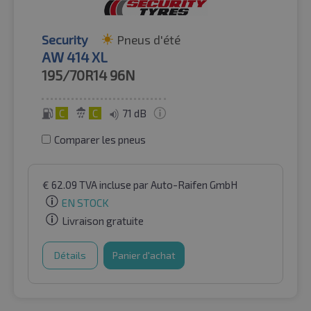
Security
Pneus d'été
AW 414 XL
195/70R14
96N
C
C
71 dB
Comparer les pneus
€
62.09
TVA incluse
par Auto-Raifen GmbH
EN STOCK
Livraison gratuite
Détails
Panier d'achat