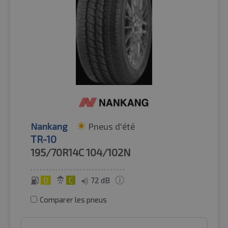
Nankang
Pneus d'été
TR-10
195/70R14C
104/102N
D
C
72 dB
Comparer les pneus