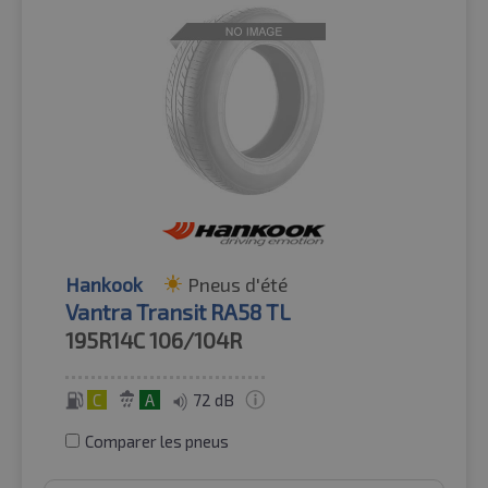
Hankook
Pneus d'été
Vantra Transit RA58 TL
195R14C
106/104R
C
A
72 dB
Comparer les pneus