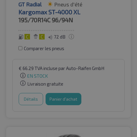
GT Radial
Pneus d'été
Kargomax ST-4000 XL
195/70R14C
96/94N
C
C
72 dB
Comparer les pneus
€
66.29
TVA incluse
par Auto-Raifen GmbH
EN STOCK
Livraison gratuite
Détails
Panier d'achat