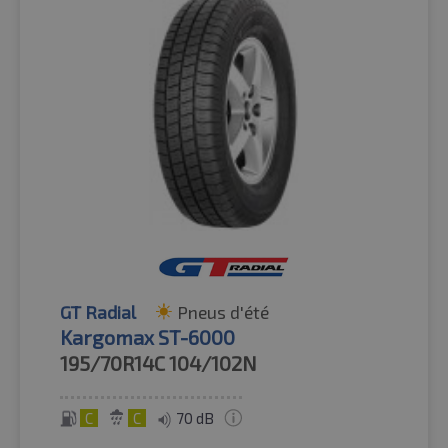
GT Radial
Pneus d'été
Kargomax ST-6000
195/70R14C
104/102N
C
C
70 dB