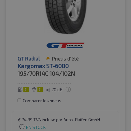
GT Radial
Pneus d'été
Kargomax ST-6000
195/70R14C
104/102N
C
C
70 dB
Comparer les pneus
€
74.89
TVA incluse
par Auto-Raifen GmbH
EN STOCK