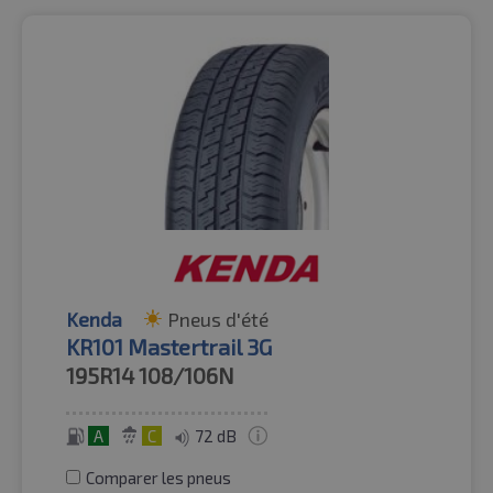
Kenda
Pneus d'été
KR101 Mastertrail 3G
195R14
108/106N
A
C
72 dB
Comparer les pneus