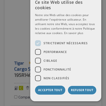
Ce site Web utilise des
cookies
Notre site Web utilise des cookies pour
améliorer l'expérience utilisateur. En
utilisant notre site Web, vous acceptez tous
les cookies conformément à notre Politique
relative aux cookies.
En savoir plus
STRICTEMENT NÉCESSAIRES
PERFORMANCE
CIBLAGE
Tigar
Pneus d'été
Cargo Speed Evo 8PR BSW M+S
FONCTIONNALITÉ
195R14C
106/104R
NON CLASSIFIÉS
C
C
73 dB
ACCEPTER TOUT
REFUSER TOUT
Comparer les pneus