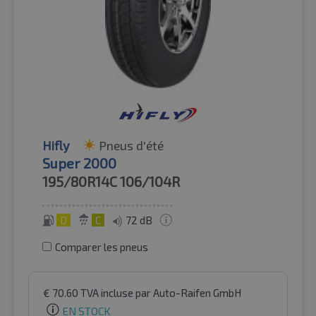
Hifly
Pneus d'été
Super 2000
195/80R14C
106/104R
D
C
72 dB
Comparer les pneus
€
70.60
TVA incluse
par Auto-Raifen GmbH
EN STOCK