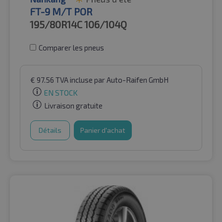
FT-9 M/T POR
195/80R14C
106/104Q
Comparer les pneus
€
97.56
TVA incluse
par Auto-Raifen GmbH
EN STOCK
Livraison gratuite
Détails
Panier d'achat