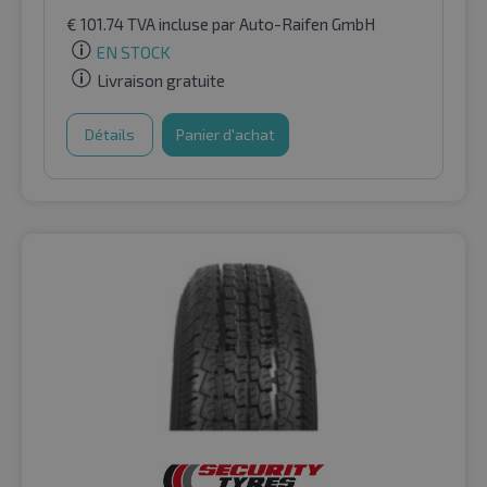
€
101.74
TVA incluse
par Auto-Raifen GmbH
EN STOCK
Livraison gratuite
Détails
Panier d'achat