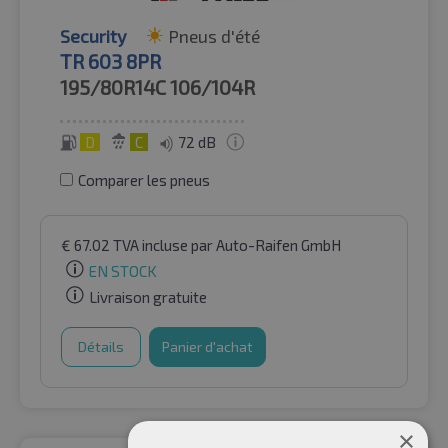
Security
Pneus d'été
TR 603 8PR
195/80R14C
106/104R
D
C
72 dB
Comparer les pneus
€
67.02
TVA incluse
par Auto-Raifen GmbH
EN STOCK
Livraison gratuite
Détails
Panier d'achat
×