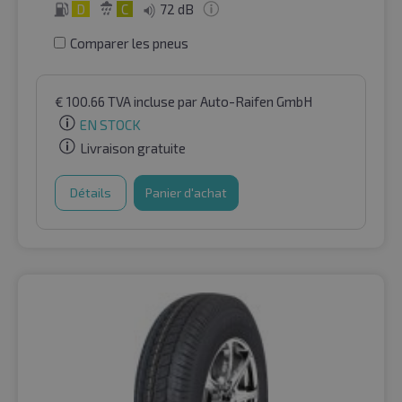
D
C
72 dB
Comparer les pneus
€
100.66
TVA incluse
par Auto-Raifen GmbH
EN STOCK
Livraison gratuite
Détails
Panier d'achat