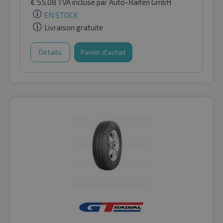
€
55.08
TVA incluse
par Auto-Raifen GmbH
EN STOCK
Livraison gratuite
Détails
Panier d'achat