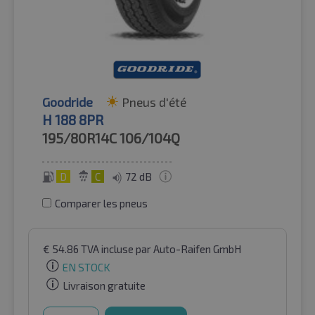
Goodride
Pneus d'été
H 188 8PR
195/80R14C
106/104Q
D
C
72 dB
Comparer les pneus
€
54.86
TVA incluse
par Auto-Raifen GmbH
EN STOCK
Livraison gratuite