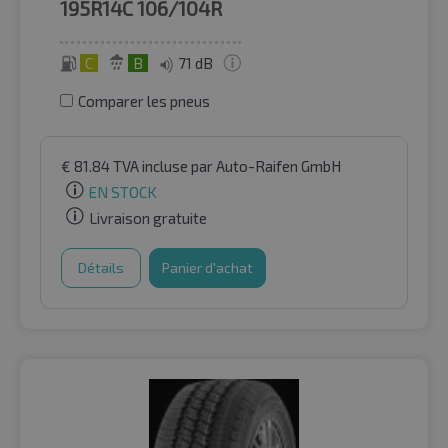
195R14C
106/104R
C
B
71 dB
Comparer les pneus
€
81.84
TVA incluse
par Auto-Raifen GmbH
EN STOCK
Livraison gratuite
Détails
Panier d'achat