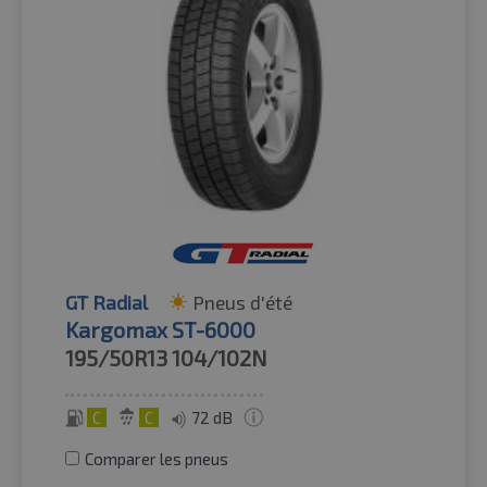
GT Radial
Pneus d'été
Kargomax ST-6000
195/50R13
104/102N
C
C
72 dB
Comparer les pneus