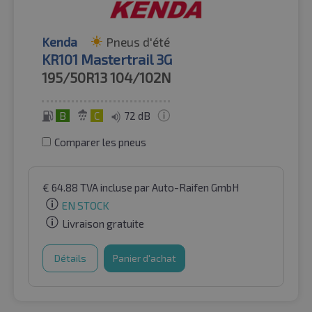
Kenda
Pneus d'été
KR101 Mastertrail 3G
195/50R13
104/102N
B
C
72 dB
Comparer les pneus
€
64.88
TVA incluse
par Auto-Raifen GmbH
EN STOCK
Livraison gratuite
Détails
Panier d'achat