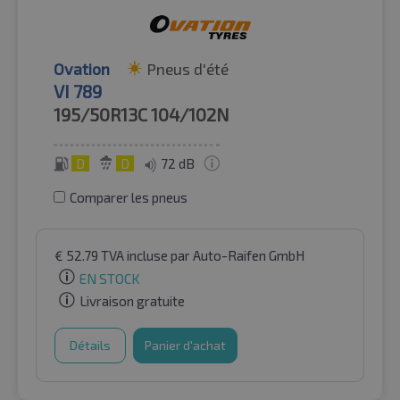
Ovation
Pneus d'été
VI 789
195/50R13C
104/102N
D
D
72 dB
Comparer les pneus
€
52.79
TVA incluse
par Auto-Raifen GmbH
EN STOCK
Livraison gratuite
Détails
Panier d'achat