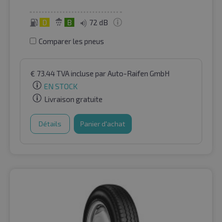
D
B
72 dB
Comparer les pneus
€
73.44
TVA incluse
par Auto-Raifen GmbH
EN STOCK
Livraison gratuite
Détails
Panier d'achat