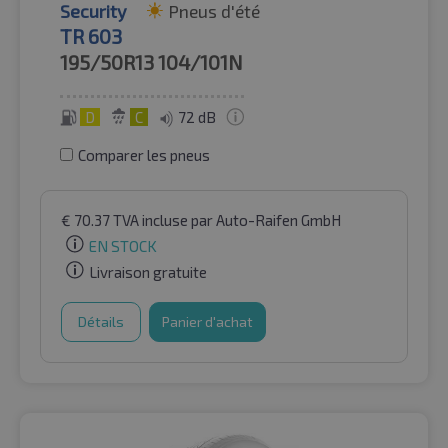
Security
Pneus d'été
TR 603
195/50R13
104/101N
D
C
72 dB
Comparer les pneus
€
70.37
TVA incluse
par Auto-Raifen GmbH
EN STOCK
Livraison gratuite
Détails
Panier d'achat