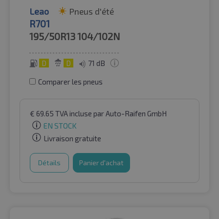
Leao
Pneus d'été
R701
195/50R13
104/102N
D
D
71 dB
Comparer les pneus
€
69.65
TVA incluse
par Auto-Raifen GmbH
EN STOCK
Livraison gratuite
Détails
Panier d'achat