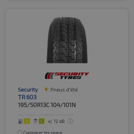
Security
Pneus d'été
TR 603
195/50R13C
104/101N
D
C
72 dB
Comparer les pneus