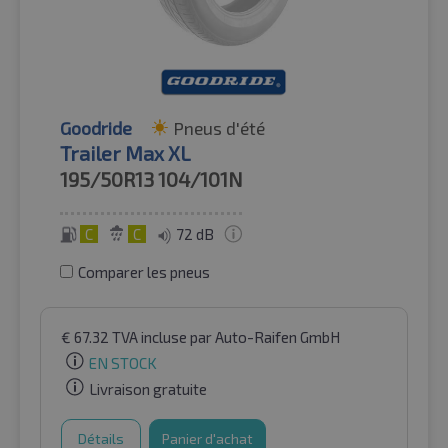
Goodride
Pneus d'été
Trailer Max XL
195/50R13
104/101N
C
C
72 dB
Comparer les pneus
€
67.32
TVA incluse
par Auto-Raifen GmbH
EN STOCK
Livraison gratuite
Détails
Panier d'achat