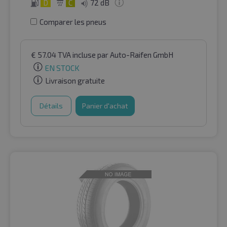
D
C
72 dB
Comparer les pneus
€
57.04
TVA incluse
par Auto-Raifen GmbH
EN STOCK
Livraison gratuite
Détails
Panier d'achat