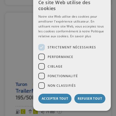
Ce site Web utilise des
cookies
Notre site Web utilise des cookies pour
améliorer l'expérience utilisateur. En
utilisant notre site Web, vous acceptez tous
les cookies conformément à notre Politique
relative aux cookies.
En savoir plus
STRICTEMENT NÉCESSAIRES
PERFORMANCE
CIBLAGE
FONCTIONNALITÉ
Turon
Pneus d'été
NON CLASSIFIÉS
TrailerMove 201 M+S TL
195/50R13C
104/101N
ACCEPTER TOUT
REFUSER TOUT
C
C
71 dB