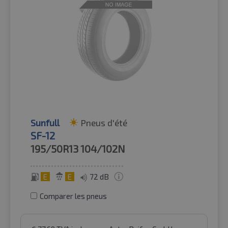
Sunfull
Pneus d'été
SF-12
195/50R13
104/102N
E
E
72 dB
Comparer les pneus