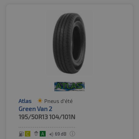
Atlas
Pneus d'été
Green Van 2
195/50R13
104/101N
C
A
69 dB