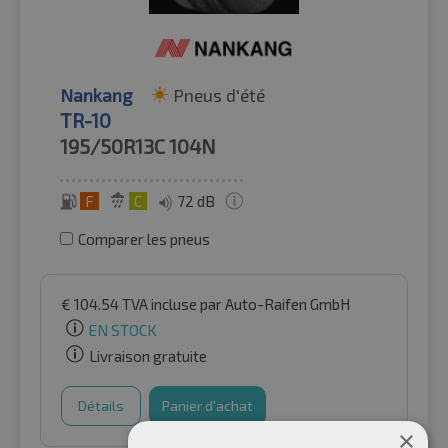
Nankang
Pneus d'été
TR-10
195/50R13C
104N
F
C
72 dB
Comparer les pneus
€
104.54
TVA incluse
par Auto-Raifen GmbH
EN STOCK
Livraison gratuite
Détails
Panier d'achat
×