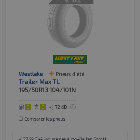
Westlake
Pneus d'été
Trailer Max TL
195/50R13
104/101N
C
C
72 dB
Comparer les pneus
€
77.69
TVA incluse
par Auto-Raifen GmbH