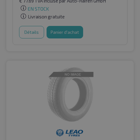
€
77.69
TVA incluse
par Auto-Raifen GmbH
EN STOCK
Livraison gratuite
Détails
Panier d'achat