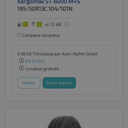
Kargomax ST-6000 M+S
195/50R13C
104/101N
C
C
72 dB
Comparer les pneus
€
66.59
TVA incluse
par Auto-Raifen GmbH
EN STOCK
Livraison gratuite
Détails
Panier d'achat