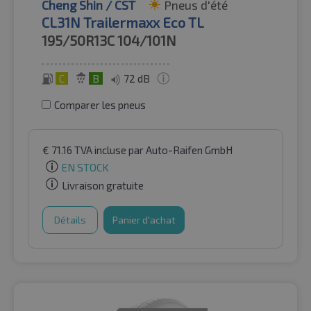
Cheng Shin / CST
Pneus d'été
CL31N Trailermaxx Eco TL
195/50R13C
104/101N
C
B
72 dB
Comparer les pneus
€
71.16
TVA incluse
par Auto-Raifen GmbH
EN STOCK
Livraison gratuite
Détails
Panier d'achat