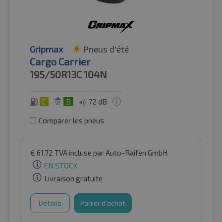
Gripmax
Pneus d'été
Cargo Carrier
195/50R13C
104N
C
B
72 dB
Comparer les pneus
€
61.72
TVA incluse
par Auto-Raifen GmbH
EN STOCK
Livraison gratuite
Détails
Panier d'achat