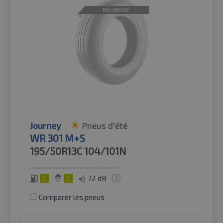
Journey
Pneus d'été
WR 301 M+S
195/50R13C
104/101N
C
C
72 dB
Comparer les pneus