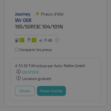
Journey
Pneus d'été
Wr 068
195/50R13C
104/101N
C
C
71 dB
Comparer les pneus
€
55.30
TVA incluse
par Auto-Raifen GmbH
EN STOCK
Livraison gratuite
Détails
Panier d'achat