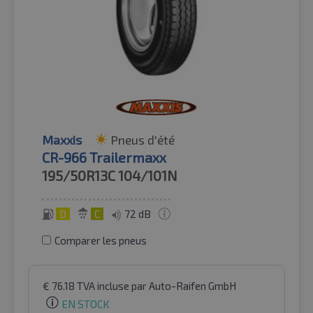
Maxxis
Pneus d'été
CR-966 Trailermaxx
195/50R13C
104/101N
D
C
72 dB
Comparer les pneus
€
76.18
TVA incluse
par Auto-Raifen GmbH
EN STOCK