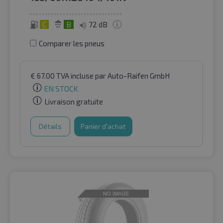
C
B
72 dB
Comparer les pneus
€
67.00
TVA incluse
par Auto-Raifen GmbH
EN STOCK
Livraison gratuite
Détails
Panier d'achat