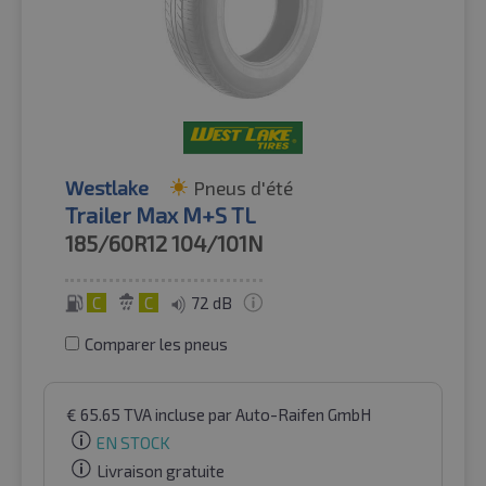
Westlake
Pneus d'été
Trailer Max M+S TL
185/60R12
104/101N
C
C
72 dB
Comparer les pneus
€
65.65
TVA incluse
par Auto-Raifen GmbH
EN STOCK
Livraison gratuite