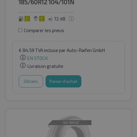
185/60R12
104/101N
C
C
72 dB
Comparer les pneus
€
84.59
TVA incluse
par Auto-Raifen GmbH
EN STOCK
Livraison gratuite
Détails
Panier d'achat