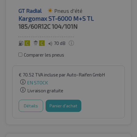
GT Radial
Pneus d'été
Kargomax ST-6000 M+S TL
185/60R12C
104/101N
C
C
70 dB
Comparer les pneus
€
70.52
TVA incluse
par Auto-Raifen GmbH
EN STOCK
Livraison gratuite
Détails
Panier d'achat