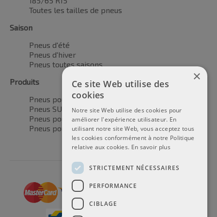
185/65 R15
Toutes les tailles de pneus
Saison
Pneus d'été
Pneus d'hiver
Pneus toutes saisons
×
Produits
Ce site Web utilise des
cookies
Pneus pour voitures
Pneus SUV / 4x4
Notre site Web utilise des cookies pour
Pneus pour camionnettes
améliorer l'expérience utilisateur. En
Pneus pour motos
utilisant notre site Web, vous acceptez tous
les cookies conformément à notre Politique
relative aux cookies.
En savoir plus
STRICTEMENT NÉCESSAIRES
PERFORMANCE
CIBLAGE