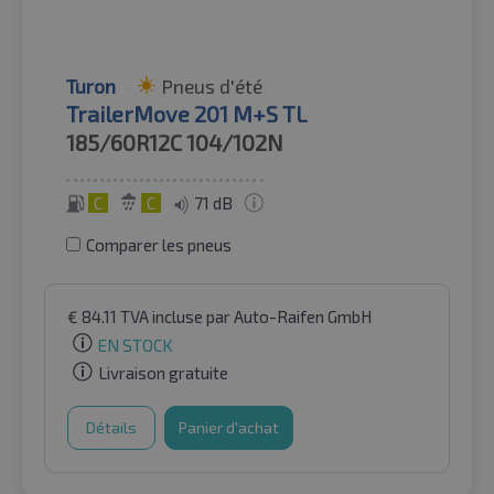
Turon
Pneus d'été
TrailerMove 201 M+S TL
185/60R12C
104/102N
C
C
71 dB
Comparer les pneus
€
84.11
TVA incluse
par Auto-Raifen GmbH
EN STOCK
Livraison gratuite
Détails
Panier d'achat