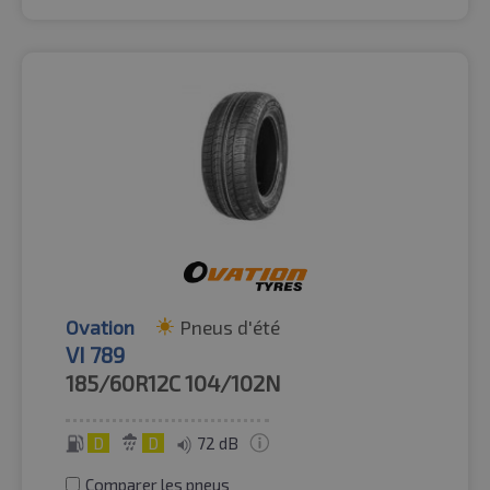
Ovation
Pneus d'été
VI 789
185/60R12C
104/102N
D
D
72 dB
Comparer les pneus