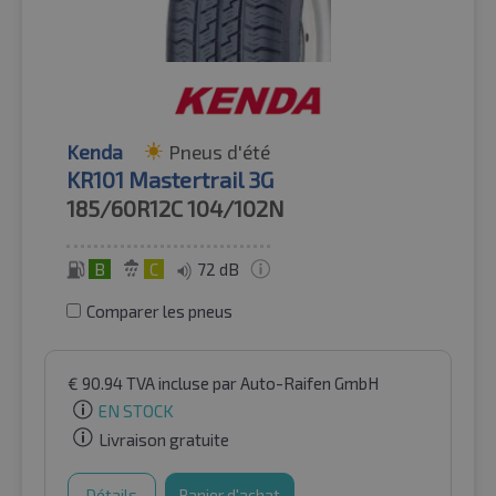
Kenda
Pneus d'été
KR101 Mastertrail 3G
185/60R12C
104/102N
B
C
72 dB
Comparer les pneus
€
90.94
TVA incluse
par Auto-Raifen GmbH
EN STOCK
Livraison gratuite
Détails
Panier d'achat