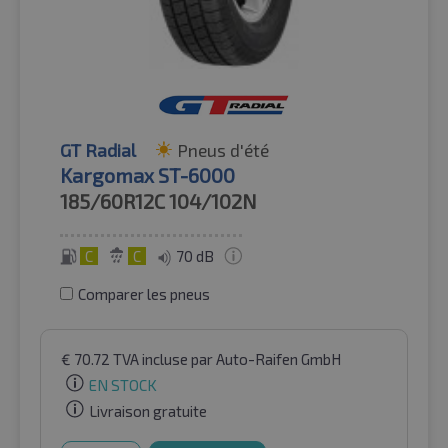
GT Radial
Pneus d'été
Kargomax ST-6000
185/60R12C
104/102N
C
C
70 dB
Comparer les pneus
€
70.72
TVA incluse
par Auto-Raifen GmbH
EN STOCK
Livraison gratuite