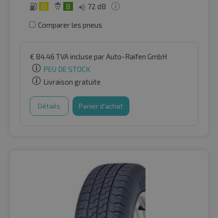
D
B
72 dB
Comparer les pneus
€
84.46
TVA incluse
par Auto-Raifen GmbH
PEU DE STOCK
Livraison gratuite
Détails
Panier d'achat