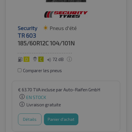
Security
Pneus d'été
TR 603
185/60R12C
104/101N
D
C
72 dB
Comparer les pneus
€
63.70
TVA incluse
par Auto-Raifen GmbH
EN STOCK
Livraison gratuite
Détails
Panier d'achat