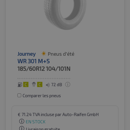
Journey
Pneus d'été
WR 301 M+S
185/60R12
104/101N
C
C
72 dB
Comparer les pneus
€
71.24
TVA incluse
par Auto-Raifen GmbH
EN STOCK
Livraison gratuite