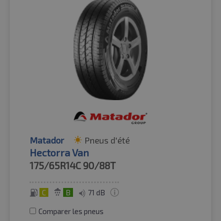
Matador
Pneus d'été
Hectorra Van
175/65R14C
90/88T
C
B
71 dB
Comparer les pneus