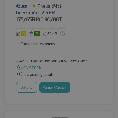
Atlas
Pneus d'été
Green Van 2 6PR
175/65R14C
90/88T
D
B
69 dB
Comparer les pneus
€
42.56
TVA incluse
par Auto-Raifen GmbH
EN STOCK
Livraison gratuite
Détails
Panier d'achat