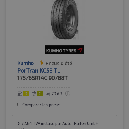
Kumho
Pneus d'été
PorTran KC53 TL
175/65R14C
90/88T
D
C
70 dB
Comparer les pneus
€
72.64
TVA incluse
par Auto-Raifen GmbH