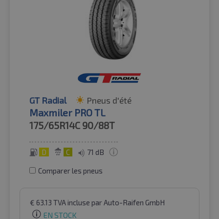
GT Radial
Pneus d'été
Maxmiler PRO TL
175/65R14C
90/88T
D
C
71 dB
Comparer les pneus
€
63.13
TVA incluse
par Auto-Raifen GmbH
EN STOCK