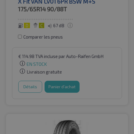
X Fit VAN LV01 6PR BSW M+S
175/65R14
90/88T
D
C
67 dB
Comparer les pneus
€
114.98
TVA incluse
par Auto-Raifen GmbH
EN STOCK
Livraison gratuite
Détails
Panier d'achat