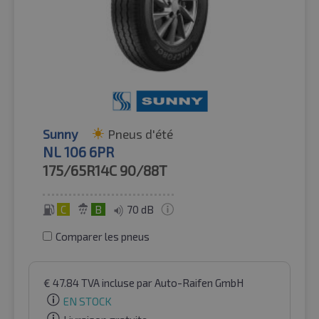
Sunny
Pneus d'été
NL 106 6PR
175/65R14C
90/88T
C
B
70 dB
Comparer les pneus
€
47.84
TVA incluse
par Auto-Raifen GmbH
EN STOCK