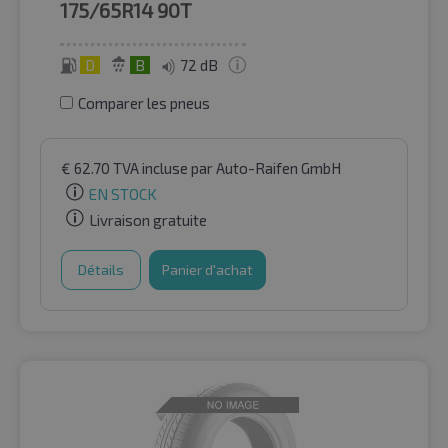
175/65R14
90T
D
B
72 dB
Comparer les pneus
€
62.70
TVA incluse
par Auto-Raifen GmbH
EN STOCK
Livraison gratuite
Détails
Panier d'achat