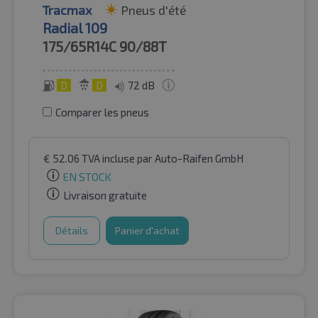
Tracmax
Pneus d'été
Radial 109
175/65R14C
90/88T
D
D
72 dB
Comparer les pneus
€
52.06
TVA incluse
par Auto-Raifen GmbH
EN STOCK
Livraison gratuite
Détails
Panier d'achat