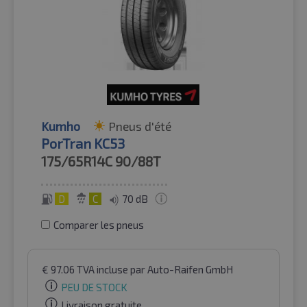
Kumho
Pneus d'été
PorTran KC53
175/65R14C
90/88T
D
C
70 dB
Comparer les pneus
€
97.06
TVA incluse
par Auto-Raifen GmbH
PEU DE STOCK
Livraison gratuite