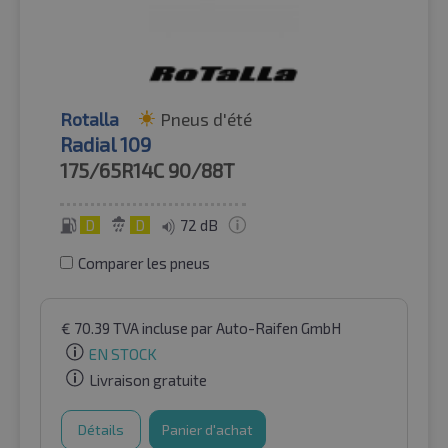
Rotalla
Pneus d'été
Radial 109
175/65R14C
90/88T
D
D
72 dB
Comparer les pneus
€
70.39
TVA incluse
par Auto-Raifen GmbH
EN STOCK
Livraison gratuite
Détails
Panier d'achat