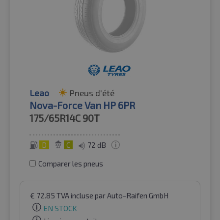
Leao
Pneus d'été
Nova-Force Van HP 6PR
175/65R14C
90T
D
C
72 dB
Comparer les pneus
€
72.85
TVA incluse
par Auto-Raifen GmbH
EN STOCK