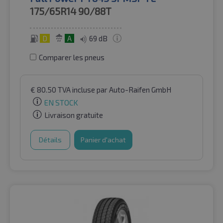
175/65R14
90/88T
D
A
69 dB
Comparer les pneus
€
80.50
TVA incluse
par Auto-Raifen GmbH
EN STOCK
Livraison gratuite
Détails
Panier d'achat