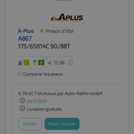
A-Plus
Pneus d'été
A867
175/65R14C
90/88T
C
B
72 dB
Comparer les pneus
€
39.40
TVA incluse
par Auto-Raifen GmbH
EN STOCK
Livraison gratuite
Détails
Panier d'achat