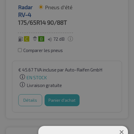
Radar
Pneus d'été
RV-4
175/65R14
90/88T
C
B
72 dB
Comparer les pneus
€
45.67
TVA incluse
par Auto-Raifen GmbH
EN STOCK
Livraison gratuite
Détails
Panier d'achat
×