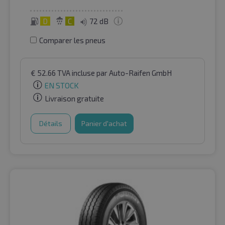
D
C
72 dB
Comparer les pneus
€
52.66
TVA incluse
par Auto-Raifen GmbH
EN STOCK
Livraison gratuite
Détails
Panier d'achat