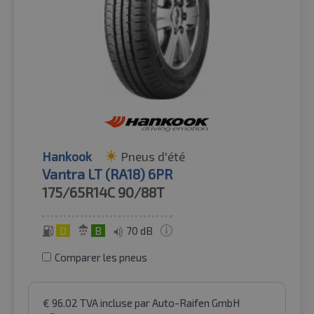
Hankook
Pneus d'été
Vantra LT (RA18) 6PR
175/65R14C
90/88T
D
B
70 dB
Comparer les pneus
€
96.02
TVA incluse
par Auto-Raifen GmbH