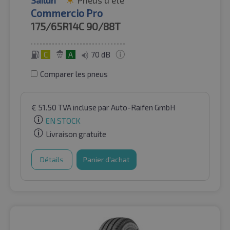
Sailun
Pneus d'été
Commercio Pro
175/65R14C
90/88T
C
A
70 dB
Comparer les pneus
€
51.50
TVA incluse
par Auto-Raifen GmbH
EN STOCK
Livraison gratuite
Détails
Panier d'achat