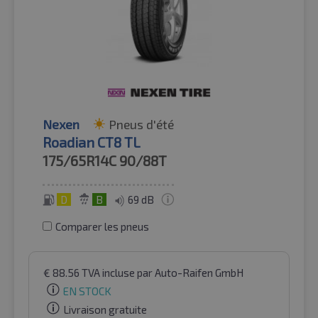
Nexen
Pneus d'été
Roadian CT8 TL
175/65R14C
90/88T
D
B
69 dB
Comparer les pneus
€
88.56
TVA incluse
par Auto-Raifen GmbH
EN STOCK
Livraison gratuite