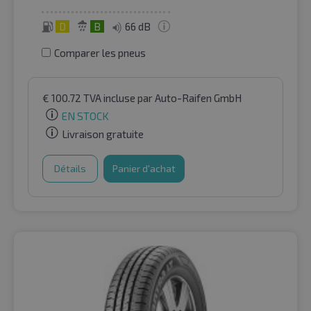
D
B
66 dB
Comparer les pneus
€
100.72
TVA incluse
par Auto-Raifen GmbH
EN STOCK
Livraison gratuite
Détails
Panier d'achat