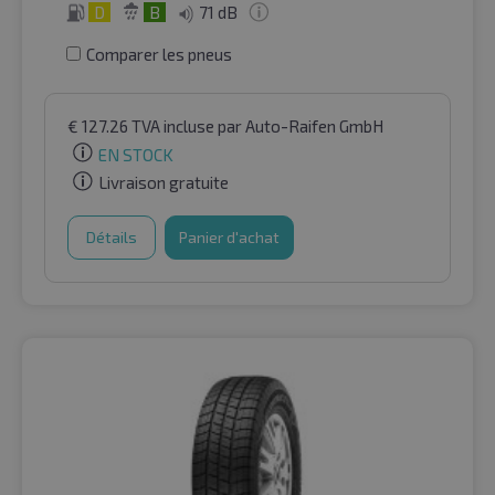
D
B
71 dB
Comparer les pneus
€
127.26
TVA incluse
par Auto-Raifen GmbH
EN STOCK
Livraison gratuite
Détails
Panier d'achat