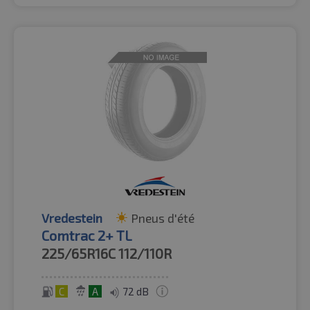
Vredestein
Pneus d'été
Comtrac 2+ TL
225/65R16C
112/110R
C
A
72 dB