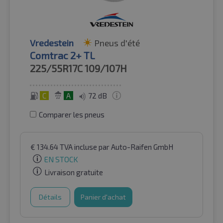
Vredestein
Pneus d'été
Comtrac 2+ TL
225/55R17C
109/107H
C
A
72 dB
Comparer les pneus
€
134.64
TVA incluse
par Auto-Raifen GmbH
EN STOCK
Livraison gratuite
Détails
Panier d'achat