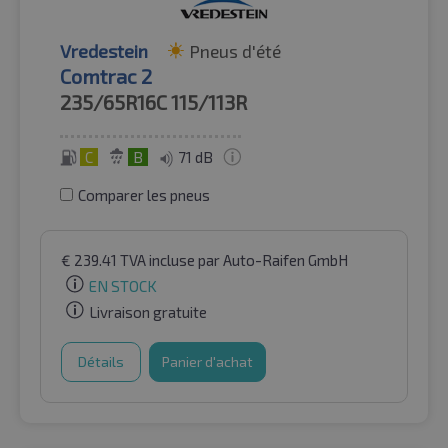
Vredestein
Pneus d'été
Comtrac 2
235/65R16C
115/113R
C
B
71 dB
Comparer les pneus
€
239.41
TVA incluse
par Auto-Raifen GmbH
EN STOCK
Livraison gratuite
Détails
Panier d'achat