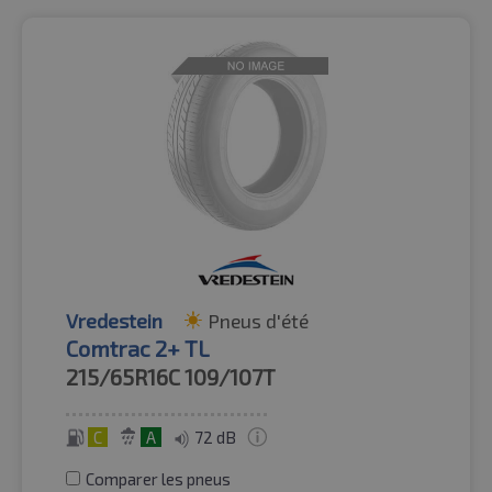
Vredestein
Pneus d'été
Comtrac 2+ TL
215/65R16C
109/107T
C
A
72 dB
Comparer les pneus