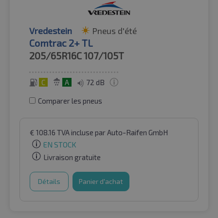
Vredestein
Pneus d'été
Comtrac 2+ TL
205/65R16C
107/105T
C
A
72 dB
Comparer les pneus
€
108.16
TVA incluse
par Auto-Raifen GmbH
EN STOCK
Livraison gratuite
Détails
Panier d'achat