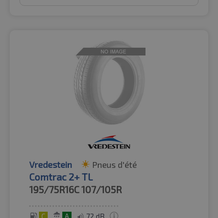
Vredestein
Pneus d'été
Comtrac 2+ TL
195/75R16C
107/105R
C
A
72 dB