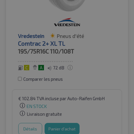
Vredestein
Pneus d'été
Comtrac 2+ XL TL
195/75R16C
110/108T
C
A
72 dB
Comparer les pneus
€
102.84
TVA incluse
par Auto-Raifen GmbH
EN STOCK
Livraison gratuite
Détails
Panier d'achat