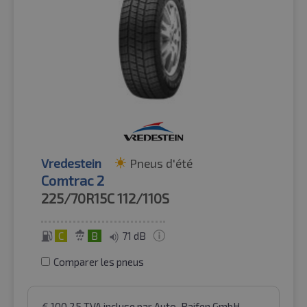
Vredestein
Pneus d'été
Comtrac 2
225/70R15C
112/110S
C
B
71 dB
Comparer les pneus
€
100.25
TVA incluse
par Auto-Raifen GmbH