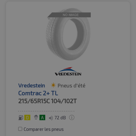
Vredestein
Pneus d'été
Comtrac 2+ TL
215/65R15C
104/102T
D
A
72 dB
Comparer les pneus