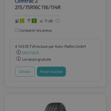
Comtrac 2
215/75R16C
116/114R
C
B
71 dB
Comparer les pneus
€
145.18
TVA incluse
par Auto-Raifen GmbH
EN STOCK
Livraison gratuite
Détails
Panier d'achat