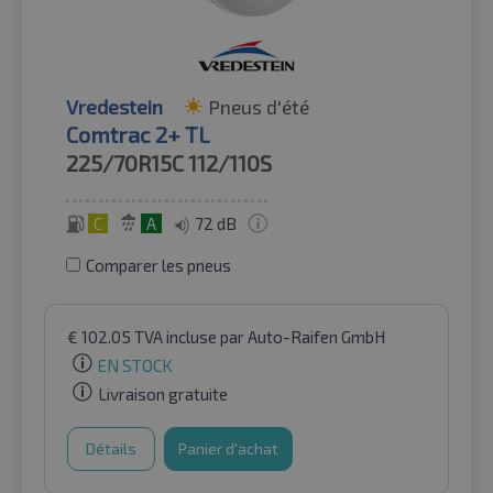
Vredestein
Pneus d'été
Comtrac 2+ TL
225/70R15C
112/110S
C
A
72 dB
Comparer les pneus
€
102.05
TVA incluse
par Auto-Raifen GmbH
EN STOCK
Livraison gratuite
Détails
Panier d'achat