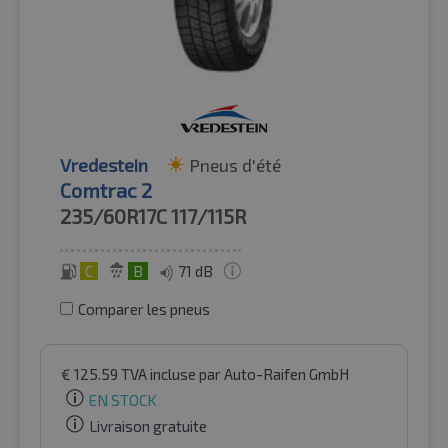
Vredestein
Pneus d'été
Comtrac 2
235/60R17C
117/115R
C
B
71 dB
Comparer les pneus
€
125.59
TVA incluse
par Auto-Raifen GmbH
EN STOCK
Livraison gratuite