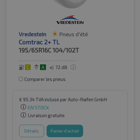
Vredestein
Pneus d'été
Comtrac 2+ TL
195/65R16C
104/102T
C
A
72 dB
Comparer les pneus
€
95.34
TVA incluse
par Auto-Raifen GmbH
EN STOCK
Livraison gratuite
Détails
Panier d'achat