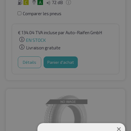
C
A
72 dB
Comparer les pneus
€
134.04
TVA incluse
par Auto-Raifen GmbH
EN STOCK
Livraison gratuite
Détails
Panier d'achat
×