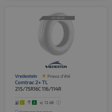
Vredestein
Pneus d'été
Comtrac 2+ TL
215/75R16C
116/114R
C
A
72 dB
Comparer les pneus