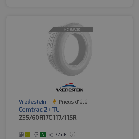
Vredestein
Pneus d'été
Comtrac 2+ TL
235/60R17C
117/115R
C
A
72 dB