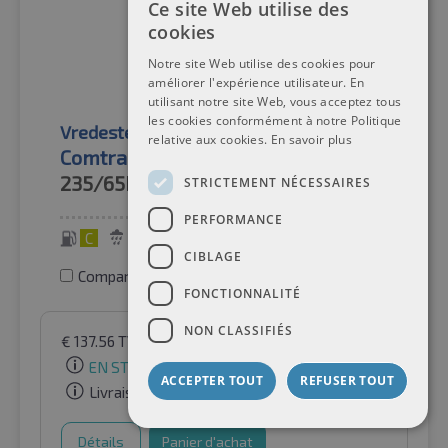
Ce site Web utilise des
cookies
Notre site Web utilise des cookies pour
améliorer l'expérience utilisateur. En
utilisant notre site Web, vous acceptez tous
les cookies conformément à notre Politique
Vredestein
Pneus d'été
relative aux cookies.
En savoir plus
Comtrac 2+
235/65R16
115/113R
STRICTEMENT NÉCESSAIRES
PERFORMANCE
C
A
72 dB
CIBLAGE
Comparer les pneus
FONCTIONNALITÉ
NON CLASSIFIÉS
€
137.56
TVA incluse
par Auto-Raifen GmbH
EN STOCK
ACCEPTER TOUT
REFUSER TOUT
Livraison gratuite
Détails
Panier d'achat