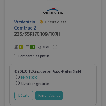
Vredestein
Pneus d'été
Comtrac 2
225/55R17C
109/107H
C
B
71 dB
Comparer les pneus
€
201.36
TVA incluse
par Auto-Raifen GmbH
EN STOCK
Livraison gratuite
Détails
Panier d'achat