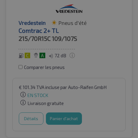
Vredestein
Pneus d'été
Comtrac 2+ TL
215/70R15C
109/107S
C
A
72 dB
Comparer les pneus
€
101.34
TVA incluse
par Auto-Raifen GmbH
EN STOCK
Livraison gratuite
Détails
Panier d'achat