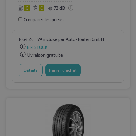
C
C
72 dB
Comparer les pneus
€
64.26
TVA incluse
par Auto-Raifen GmbH
EN STOCK
Livraison gratuite
Détails
Panier d'achat