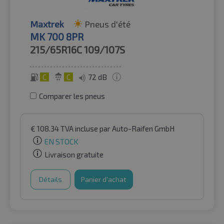
Maxtrek
Pneus d'été
MK 700 8PR
215/65R16C
109/107S
C
C
72 dB
Comparer les pneus
€
108.34
TVA incluse
par Auto-Raifen GmbH
EN STOCK
Livraison gratuite
Détails
Panier d'achat