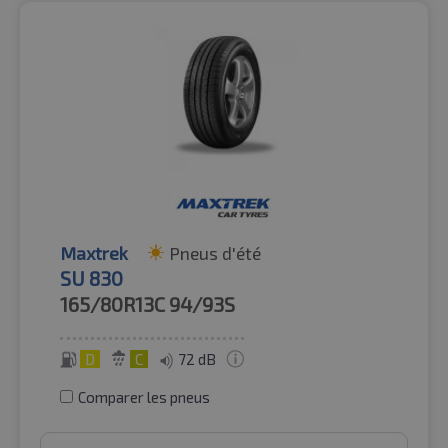
Maxtrek
Pneus d'été
SU 830
165/80R13C
94/93S
D
C
72 dB
Comparer les pneus