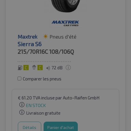
Maxtrek
Pneus d'été
Sierra S6
215/70R16C
108/106Q
C
C
72 dB
Comparer les pneus
€
61.20
TVA incluse
par Auto-Raifen GmbH
EN STOCK
Livraison gratuite
Détails
Panier d'achat