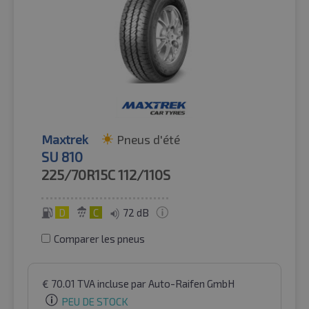
Maxtrek
Pneus d'été
SU 810
225/70R15C
112/110S
D
C
72 dB
Comparer les pneus
€
70.01
TVA incluse
par Auto-Raifen GmbH
PEU DE STOCK