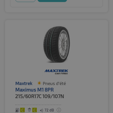
Maxtrek
Pneus d'été
Maximus M1 8PR
215/60R17C
109/107N
C
C
72 dB