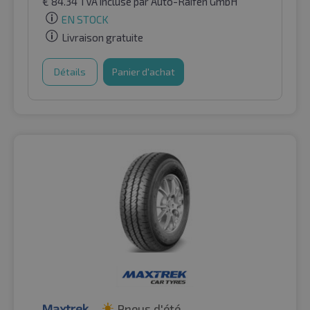
€
84.34
TVA incluse
par Auto-Raifen GmbH
EN STOCK
Livraison gratuite
Détails
Panier d'achat
Maxtrek
Pneus d'été