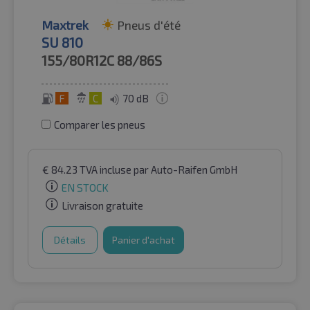
Maxtrek
Pneus d'été
SU 810
155/80R12C
88/86S
F
C
70 dB
Comparer les pneus
€
84.23
TVA incluse
par Auto-Raifen GmbH
EN STOCK
Livraison gratuite
Détails
Panier d'achat