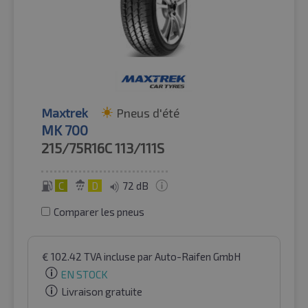
Maxtrek
Pneus d'été
MK 700
215/75R16C
113/111S
C
D
72 dB
Comparer les pneus
€
102.42
TVA incluse
par Auto-Raifen GmbH
EN STOCK
Livraison gratuite