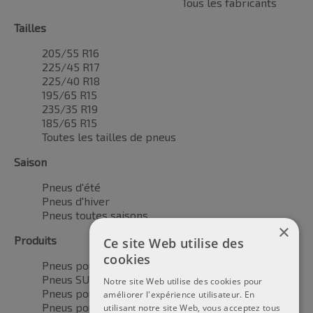
Tous les fabricants
Tailles
205/55 R16
225/45 R17
225/40 R18
195/65 R15
235/35 R19
185/65 R15
Toutes les tailles de pneus
Saison
Pneus d'été
Pneus d'hiver
Pneus toutes saisons
×
Produits
Ce site Web utilise des
cookies
Pneus pour voitures
Pneus SUV / 4x4
Notre site Web utilise des cookies pour
Pneus pour camionnettes
améliorer l'expérience utilisateur. En
Pneus pour motos
utilisant notre site Web, vous acceptez tous