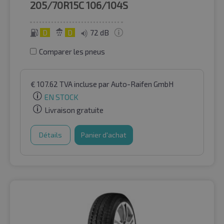
205/70R15C
106/104S
D
D
72 dB
Comparer les pneus
€
107.62
TVA incluse
par Auto-Raifen GmbH
EN STOCK
Livraison gratuite
Détails
Panier d'achat