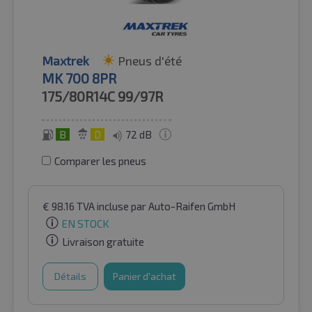
Maxtrek
Pneus d'été
MK 700 8PR
175/80R14C
99/97R
B
D
72 dB
Comparer les pneus
€
98.16
TVA incluse
par Auto-Raifen GmbH
EN STOCK
Livraison gratuite
Détails
Panier d'achat