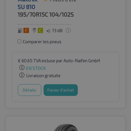
SU 810
195/70R15C
104/102S
F
C
73 dB
Comparer les pneus
€
60.65
TVA incluse
par Auto-Raifen GmbH
EN STOCK
Livraison gratuite
Détails
Panier d'achat