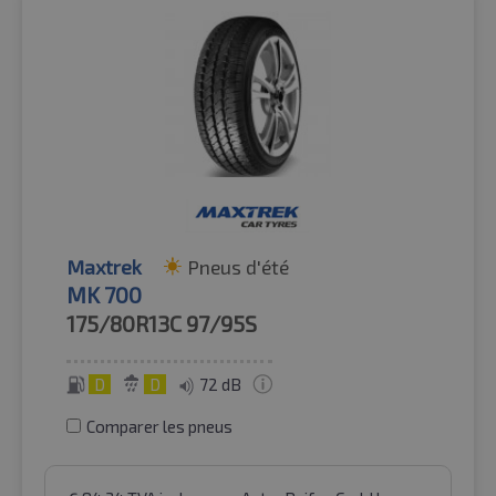
Maxtrek
Pneus d'été
MK 700
175/80R13C
97/95S
D
D
72 dB
Comparer les pneus