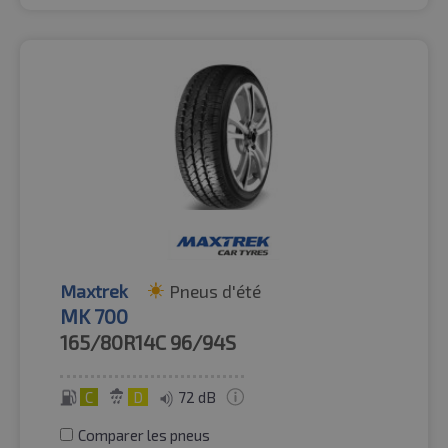
Maxtrek
Pneus d'été
MK 700
165/80R14C
96/94S
C
D
72 dB
Comparer les pneus