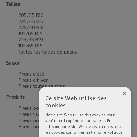
Tailles
205/55 R16
225/45 R17
225/40 R18
195/65 R15
235/35 R19
185/65 R15
Toutes les tailles de pneus
Saison
Pneus d'été
Pneus d'hiver
Pneus toutes saisons
×
Produits
Ce site Web utilise des
cookies
Pneus pour voitures
Pneus SUV / 4x4
Notre site Web utilise des cookies pour
Pneus pour camionnettes
améliorer l'expérience utilisateur. En
Pneus pour motos
utilisant notre site Web, vous acceptez tous
les cookies conformément à notre Politique