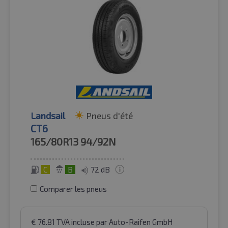
Landsail
Pneus d'été
CT6
165/80R13
94/92N
C
B
72 dB
Comparer les pneus
€
76.81
TVA incluse
par Auto-Raifen GmbH