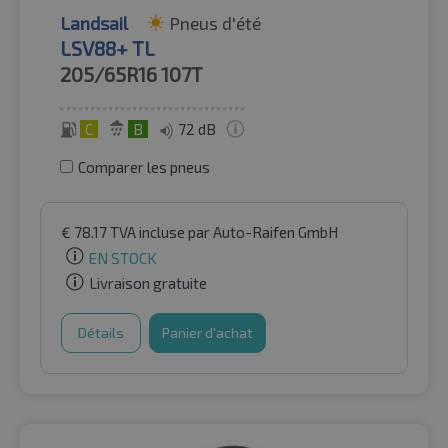
Landsail
Pneus d'été
LSV88+ TL
205/65R16
107T
C
B
72 dB
Comparer les pneus
€
78.17
TVA incluse
par Auto-Raifen GmbH
EN STOCK
Livraison gratuite
Détails
Panier d'achat