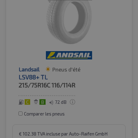
Landsail
Pneus d'été
LSV88+ TL
215/75R16C
116/114R
C
B
72 dB
Comparer les pneus
€
102.38
TVA incluse
par Auto-Raifen GmbH