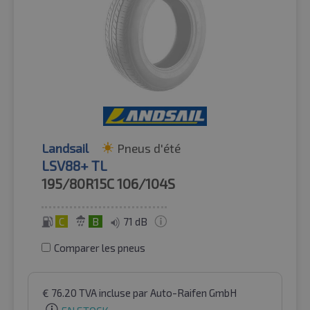
Landsail
Pneus d'été
LSV88+ TL
195/80R15C
106/104S
C
B
71 dB
Comparer les pneus
€
76.20
TVA incluse
par Auto-Raifen GmbH