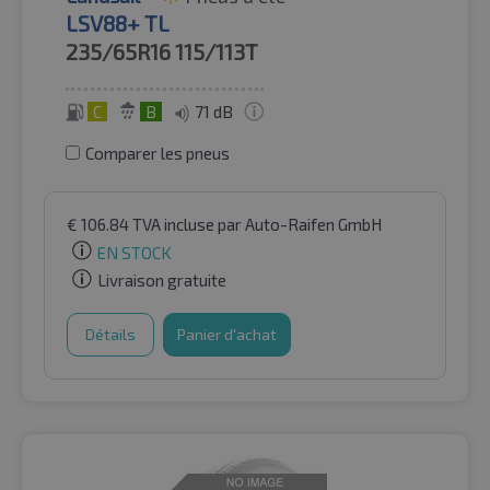
LSV88+ TL
235/65R16
115/113T
C
B
71 dB
Comparer les pneus
€
106.84
TVA incluse
par Auto-Raifen GmbH
EN STOCK
Livraison gratuite
Détails
Panier d'achat