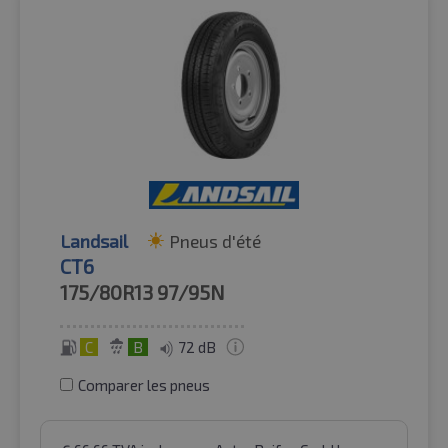
Landsail
Pneus d'été
CT6
175/80R13
97/95N
C
B
72 dB
Comparer les pneus