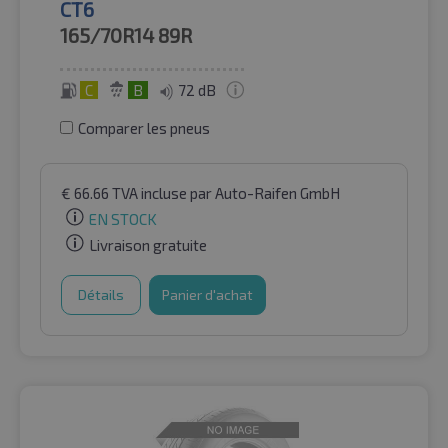
CT6
165/70R14
89R
C
B
72 dB
Comparer les pneus
€
66.66
TVA incluse
par Auto-Raifen GmbH
EN STOCK
Livraison gratuite
Détails
Panier d'achat