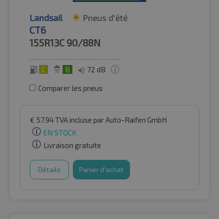
Landsail
Pneus d'été
CT6
155R13C
90/88N
C
B
72 dB
Comparer les pneus
€
57.94
TVA incluse
par Auto-Raifen GmbH
EN STOCK
Livraison gratuite
Détails
Panier d'achat