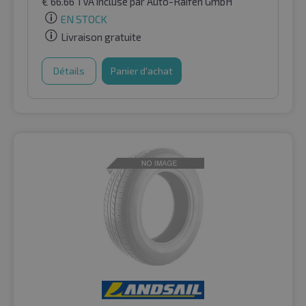
€
66.66
TVA incluse
par Auto-Raifen GmbH
EN STOCK
Livraison gratuite
Détails
Panier d'achat