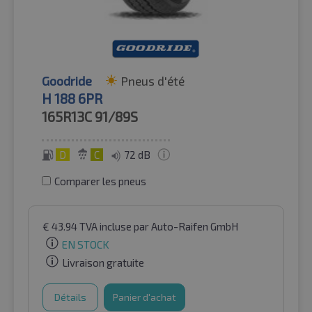
Goodride
Pneus d'été
H 188 6PR
165R13C
91/89S
D
C
72 dB
Comparer les pneus
€
43.94
TVA incluse
par Auto-Raifen GmbH
EN STOCK
Livraison gratuite
Détails
Panier d'achat