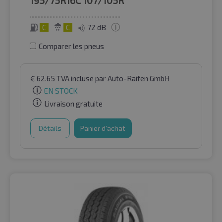
C
C
72 dB
Comparer les pneus
€
62.65
TVA incluse
par Auto-Raifen GmbH
EN STOCK
Livraison gratuite
Détails
Panier d'achat