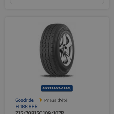
Goodride
Pneus d'été
H 188 8PR
215/70R15C
109/107R