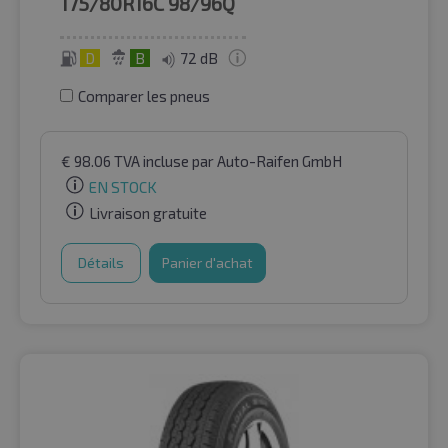
175/80R16C
98/96Q
D
B
72 dB
Comparer les pneus
€
98.06
TVA incluse
par Auto-Raifen GmbH
EN STOCK
Livraison gratuite
Détails
Panier d'achat