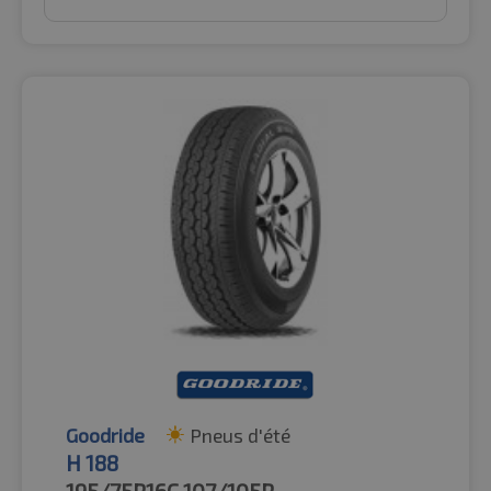
Goodride
Pneus d'été
H 188
195/75R16C
107/105R