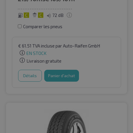
C
C
72 dB
Comparer les pneus
€
61.51
TVA incluse
par Auto-Raifen GmbH
EN STOCK
Livraison gratuite
Détails
Panier d'achat