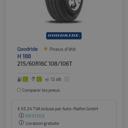
Goodride
Pneus d'été
H 188
215/60R16C
108/106T
C
C
72 dB
Comparer les pneus
€
65.24
TVA incluse
par Auto-Raifen GmbH
EN STOCK
Livraison gratuite