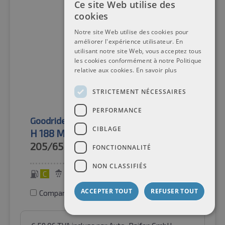
Ce site Web utilise des
cookies
Notre site Web utilise des cookies pour
améliorer l'expérience utilisateur. En
utilisant notre site Web, vous acceptez tous
les cookies conformément à notre Politique
relative aux cookies.
En savoir plus
STRICTEMENT NÉCESSAIRES
PERFORMANCE
Goodride
Pneus d'été
CIBLAGE
H 188 M+S TL
205/65R16C
107/105T
FONCTIONNALITÉ
NON CLASSIFIÉS
C
C
72 dB
ACCEPTER TOUT
REFUSER TOUT
Comparer les pneus