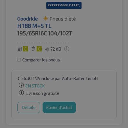
Goodride
Pneus d'été
H 188 M+S TL
195/65R16C
104/102T
C
C
72 dB
Comparer les pneus
€
56.30
TVA incluse
par Auto-Raifen GmbH
EN STOCK
Livraison gratuite
Détails
Panier d'achat