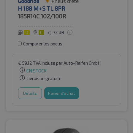
Goodride
Pneus d'été
H 188 M+S TL 8PR
185R14C
102/100R
D
C
72 dB
Comparer les pneus
€
59.12
TVA incluse
par Auto-Raifen GmbH
EN STOCK
Livraison gratuite
Détails
Panier d'achat