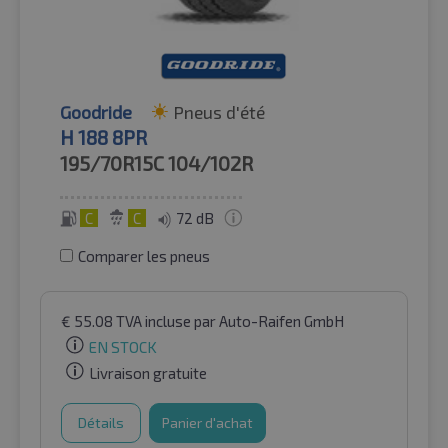
Goodride
Pneus d'été
H 188 8PR
195/70R15C
104/102R
C
C
72 dB
Comparer les pneus
€
55.08
TVA incluse
par Auto-Raifen GmbH
EN STOCK
Livraison gratuite
Détails
Panier d'achat