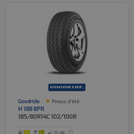
Goodride
Pneus d'été
H 188 8PR
185/80R14C
102/100R
D
C
72 dB