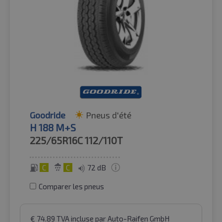
Goodride
Pneus d'été
H 188 M+S
225/65R16C
112/110T
C
C
72 dB
Comparer les pneus
€
74.89
TVA incluse
par Auto-Raifen GmbH