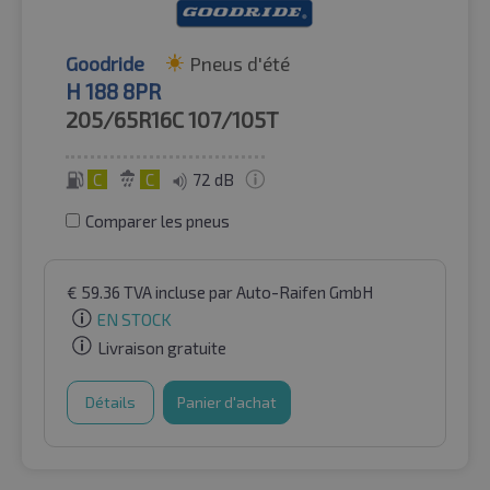
Goodride
Pneus d'été
H 188 8PR
205/65R16C
107/105T
C
C
72 dB
Comparer les pneus
€
59.36
TVA incluse
par Auto-Raifen GmbH
EN STOCK
Livraison gratuite
Détails
Panier d'achat