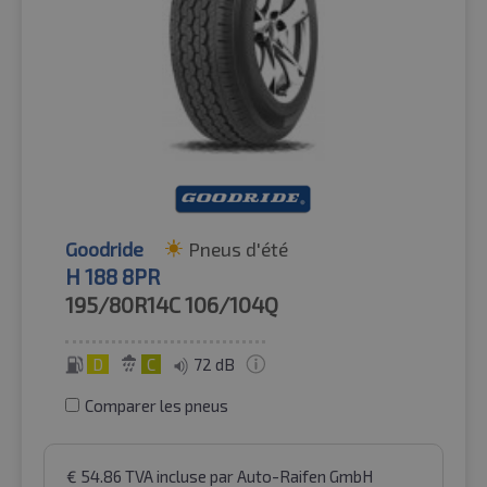
Goodride
Pneus d'été
H 188 8PR
195/80R14C
106/104Q
D
C
72 dB
Comparer les pneus
€
54.86
TVA incluse
par Auto-Raifen GmbH