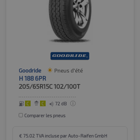
Goodride
Pneus d'été
H 188 6PR
205/65R15C
102/100T
C
C
72 dB
Comparer les pneus
€
75.02
TVA incluse
par Auto-Raifen GmbH