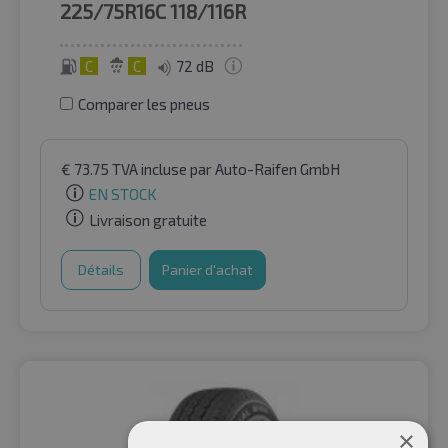
225/75R16C
118/116R
C
C
72 dB
Comparer les pneus
€
73.75
TVA incluse
par Auto-Raifen GmbH
EN STOCK
Livraison gratuite
Détails
Panier d'achat
×