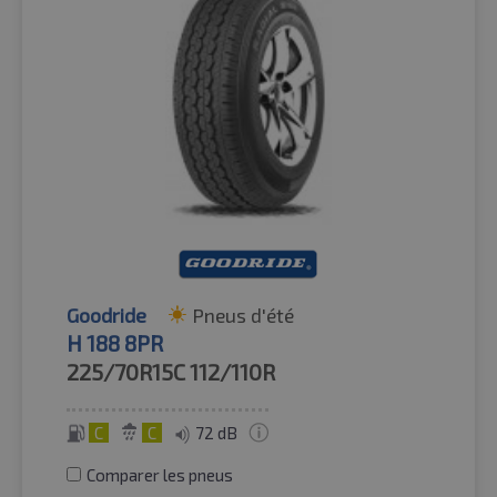
Goodride
Pneus d'été
H 188 8PR
225/70R15C
112/110R
C
C
72 dB
Comparer les pneus