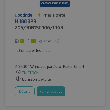
Goodride
Pneus d'été
H 188 8PR
205/70R15C
106/104R
C
C
72 dB
Comparer les pneus
€
56.30
TVA incluse
par Auto-Raifen GmbH
EN STOCK
Livraison gratuite
Détails
Panier d'achat