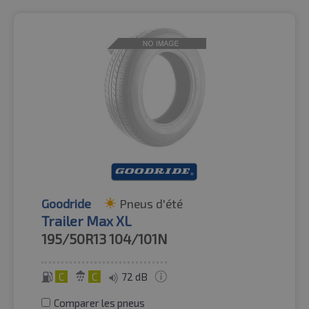
Goodride
Pneus d'été
Trailer Max XL
195/50R13
104/101N
C
C
72 dB
Comparer les pneus