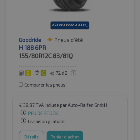
Goodride
Pneus d'été
H 188 6PR
155/80R12C
83/81Q
D
C
72 dB
Comparer les pneus
€
38.87
TVA incluse
par Auto-Raifen GmbH
PEU DE STOCK
Livraison gratuite
Détails
Panier d'achat