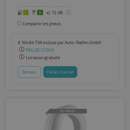
C
B
72 dB
Comparer les pneus
€
164.64
TVA incluse
par Auto-Raifen GmbH
PEU DE STOCK
Livraison gratuite
Détails
Panier d'achat