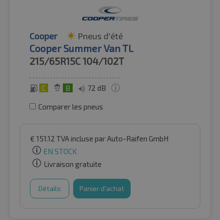
Cooper
Pneus d'été
Cooper Summer Van TL
215/65R15C
104/102T
C
B
72 dB
Comparer les pneus
€
151.12
TVA incluse
par Auto-Raifen GmbH
EN STOCK
Livraison gratuite
Détails
Panier d'achat