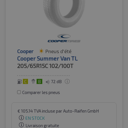
Cooper
Pneus d'été
Cooper Summer Van TL
205/65R15C
102/100T
C
B
72 dB
Comparer les pneus
€
105.14
TVA incluse
par Auto-Raifen GmbH
EN STOCK
Livraison gratuite