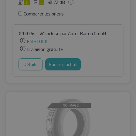
C
C
72 dB
Comparer les pneus
€
120.64
TVA incluse
par Auto-Raifen GmbH
EN STOCK
Livraison gratuite
Détails
Panier d'achat