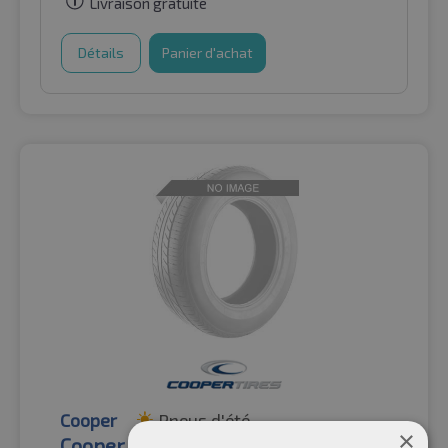
Livraison gratuite
Détails
Panier d'achat
Cooper
Pneus d'été
×
Cooper Summer Van TL