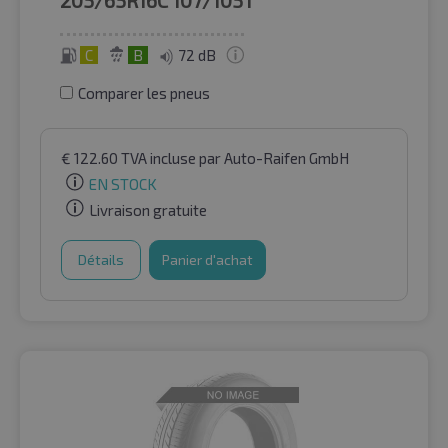
C
B
72 dB
Comparer les pneus
€
122.60
TVA incluse
par Auto-Raifen GmbH
EN STOCK
Livraison gratuite
Détails
Panier d'achat