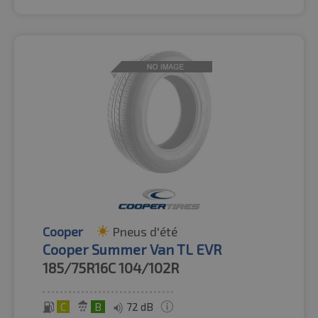
Cooper
Pneus d'été
Cooper Summer Van TL EVR
185/75R16C
104/102R
C
B
72 dB