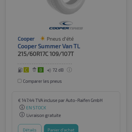
Cooper
Pneus d'été
Cooper Summer Van TL
215/60R17C
109/107T
C
B
72 dB
Comparer les pneus
€
147.44
TVA incluse
par Auto-Raifen GmbH
EN STOCK
Livraison gratuite
Détails
Panier d'achat