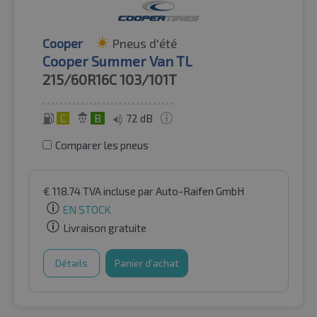
Cooper
Pneus d'été
Cooper Summer Van TL
215/60R16C
103/101T
C
B
72 dB
Comparer les pneus
€
118.74
TVA incluse
par Auto-Raifen GmbH
EN STOCK
Livraison gratuite
Détails
Panier d'achat