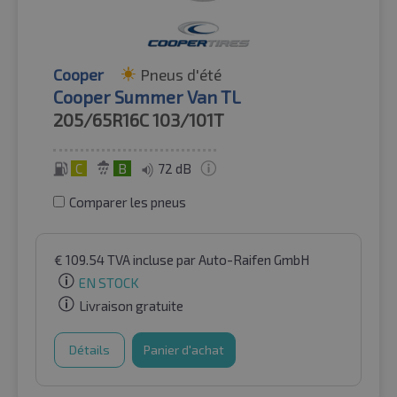
Cooper
Pneus d'été
Cooper Summer Van TL
205/65R16C
103/101T
C
B
72 dB
Comparer les pneus
€
109.54
TVA incluse
par Auto-Raifen GmbH
EN STOCK
Livraison gratuite
Détails
Panier d'achat