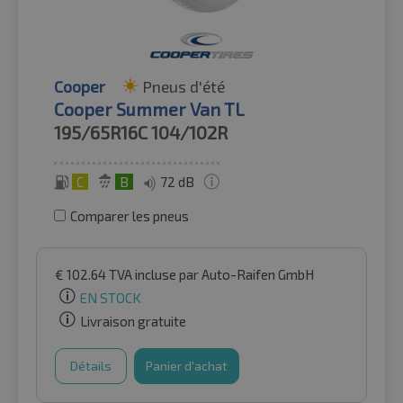
Cooper
Pneus d'été
Cooper Summer Van TL
195/65R16C
104/102R
C
B
72 dB
Comparer les pneus
€
102.64
TVA incluse
par Auto-Raifen GmbH
EN STOCK
Livraison gratuite
Détails
Panier d'achat