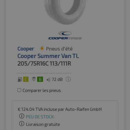
Cooper
Pneus d'été
Cooper Summer Van TL
205/75R16C
113/111R
C
B
72 dB
Comparer les pneus
€
124.04
TVA incluse
par Auto-Raifen GmbH
PEU DE STOCK
Livraison gratuite