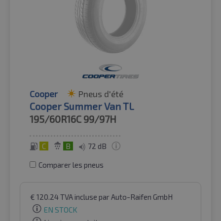
Cooper
Pneus d'été
Cooper Summer Van TL
195/60R16C
99/97H
C
B
72 dB
Comparer les pneus
€
120.24
TVA incluse
par Auto-Raifen GmbH
EN STOCK