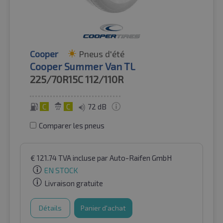
Cooper
Pneus d'été
Cooper Summer Van TL
225/70R15C
112/110R
C
C
72 dB
Comparer les pneus
€
121.74
TVA incluse
par Auto-Raifen GmbH
EN STOCK
Livraison gratuite
Détails
Panier d'achat