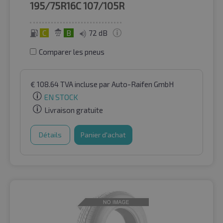
195/75R16C
107/105R
C
B
72 dB
Comparer les pneus
€
108.64
TVA incluse
par Auto-Raifen GmbH
EN STOCK
Livraison gratuite
Détails
Panier d'achat