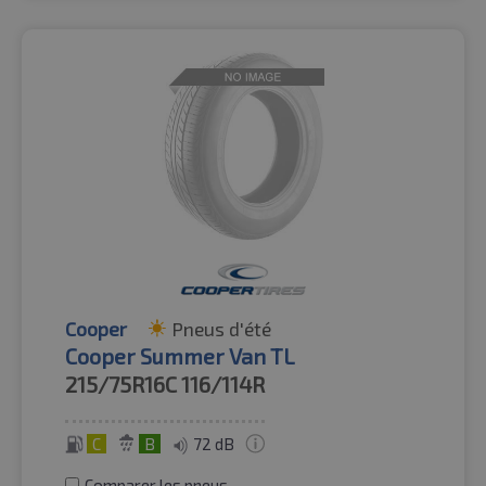
Cooper
Pneus d'été
Cooper Summer Van TL
215/75R16C
116/114R
C
B
72 dB
Comparer les pneus