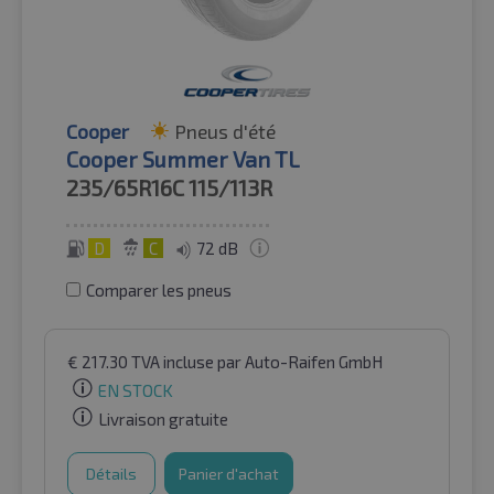
Cooper
Pneus d'été
Cooper Summer Van TL
235/65R16C
115/113R
D
C
72 dB
Comparer les pneus
€
217.30
TVA incluse
par Auto-Raifen GmbH
EN STOCK
Livraison gratuite
Détails
Panier d'achat