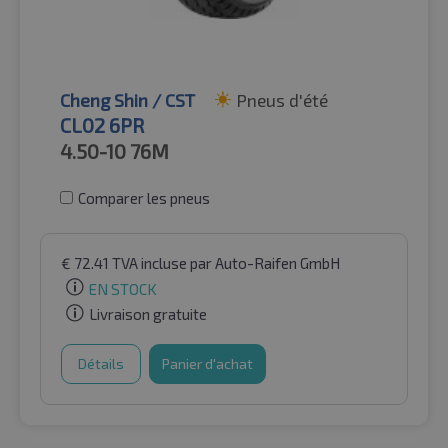
Cheng Shin / CST
Pneus d'été
CL02 6PR
4.50-10
76M
Comparer les pneus
€
72.41
TVA incluse
par Auto-Raifen GmbH
EN STOCK
Livraison gratuite
Détails
Panier d'achat