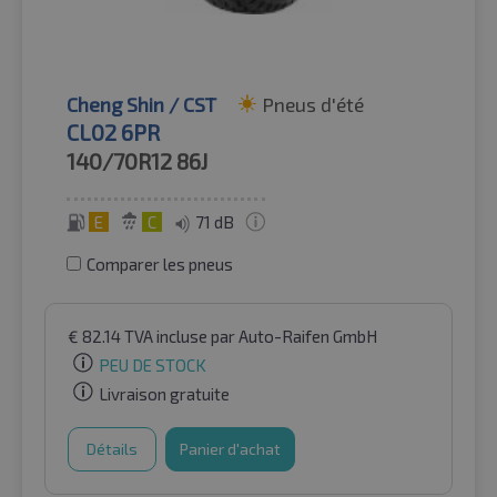
Cheng Shin / CST
Pneus d'été
CL02 6PR
140/70R12
86J
E
C
71 dB
Comparer les pneus
€
82.14
TVA incluse
par Auto-Raifen GmbH
PEU DE STOCK
Livraison gratuite
Détails
Panier d'achat