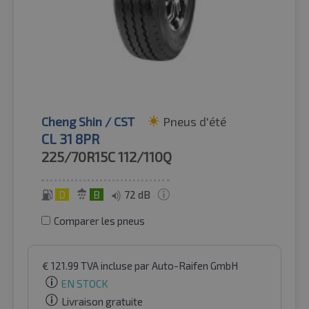
Cheng Shin / CST
Pneus d'été
CL 31 8PR
225/70R15C
112/110Q
D
B
72 dB
Comparer les pneus
€
121.99
TVA incluse
par Auto-Raifen GmbH
EN STOCK
Livraison gratuite