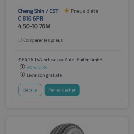
Cheng Shin / CST
Pneus d'été
C 816 6PR
4.50-10
76M
Comparer les pneus
€
64.26
TVA incluse
par Auto-Raifen GmbH
EN STOCK
Livraison gratuite
Détails
Panier d'achat