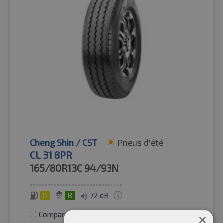
Cheng Shin / CST
Pneus d'été
CL 31 8PR
165/80R13C
94/93N
D
B
72 dB
Comparer les pneus
×