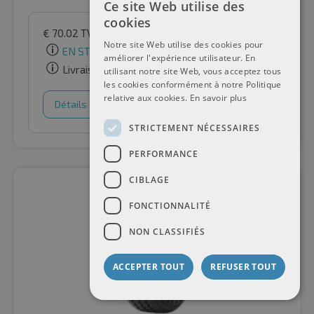
Ce site Web utilise des
cookies
€
70.02
TVA incluse
par Auto-Raifen GmbH
Notre site Web utilise des cookies pour
EN STOCK
améliorer l'expérience utilisateur. En
Livraison gratuite
utilisant notre site Web, vous acceptez tous
les cookies conformément à notre Politique
relative aux cookies.
En savoir plus
Détails
Panier d'achat
STRICTEMENT NÉCESSAIRES
PERFORMANCE
CIBLAGE
FONCTIONNALITÉ
NON CLASSIFIÉS
ACCEPTER TOUT
REFUSER TOUT