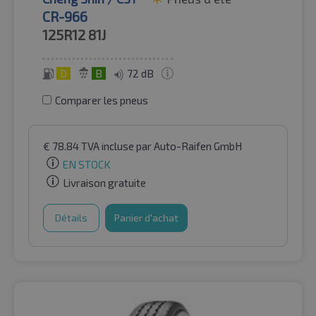
CR-966
125R12
81J
D
B
72 dB
Comparer les pneus
€
78.84
TVA incluse
par Auto-Raifen GmbH
EN STOCK
Livraison gratuite
Détails
Panier d'achat