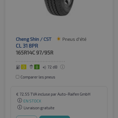
Cheng Shin / CST
Pneus d'été
CL 31 8PR
165R14C
97/95R
D
B
72 dB
Comparer les pneus
€
72.55
TVA incluse
par Auto-Raifen GmbH
EN STOCK
Livraison gratuite