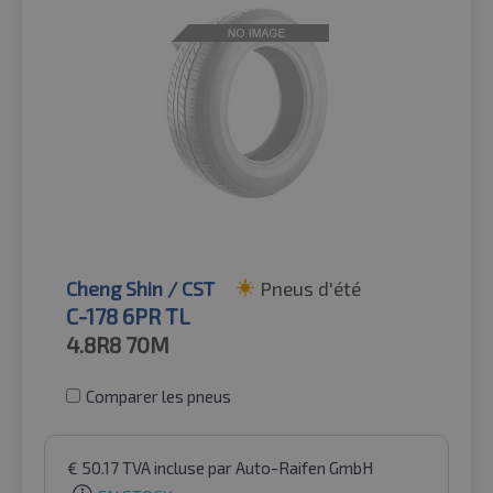
Cheng Shin / CST
Pneus d'été
C-178 6PR TL
4.8R8
70M
Comparer les pneus
€
50.17
TVA incluse
par Auto-Raifen GmbH