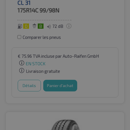
CL 31
175R14C
99/98N
D
B
72 dB
Comparer les pneus
€
75.96
TVA incluse
par Auto-Raifen GmbH
EN STOCK
Livraison gratuite
Détails
Panier d'achat