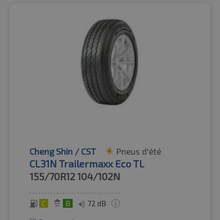
Cheng Shin / CST
Pneus d'été
CL31N Trailermaxx Eco TL
155/70R12
104/102N
C
B
72 dB