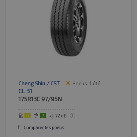
Cheng Shin / CST
Pneus d'été
CL 31
175R13C
97/95N
D
B
72 dB
Comparer les pneus