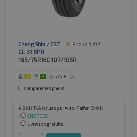
Cheng Shin / CST
Pneus d'été
CL 31 8PR
195/75R16C
107/105R
D
B
72 dB
Comparer les pneus
€
89.11
TVA incluse
par Auto-Raifen GmbH
EN STOCK
Livraison gratuite