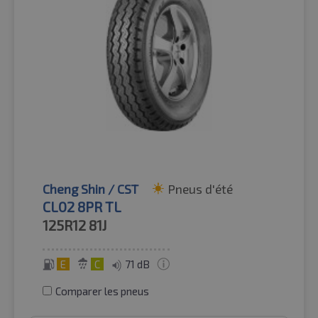
Cheng Shin / CST
Pneus d'été
CL02 8PR TL
125R12
81J
E
C
71 dB
Comparer les pneus