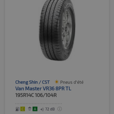
Cheng Shin / CST
Pneus d'été
Van Master VR36 8PR TL
195R14C
106/104R
C
A
72 dB