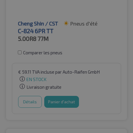
Cheng Shin / CST
Pneus d'été
C-824 6PR TT
5.00R8
77M
Comparer les pneus
€
59.11
TVA incluse
par Auto-Raifen GmbH
EN STOCK
Livraison gratuite
Détails
Panier d'achat