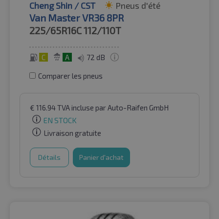
Cheng Shin / CST
Pneus d'été
Van Master VR36 8PR
225/65R16C
112/110T
C
A
72 dB
Comparer les pneus
€
116.94
TVA incluse
par Auto-Raifen GmbH
EN STOCK
Livraison gratuite
Détails
Panier d'achat