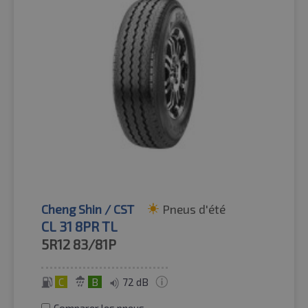
Cheng Shin / CST
Pneus d'été
CL 31 8PR TL
5R12
83/81P
C
B
72 dB
Comparer les pneus