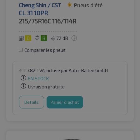
Cheng Shin / CST
Pneus d'été
CL 31 10PR
215/75R16C
116/114R
D
B
72 dB
Comparer les pneus
€
117.82
TVA incluse
par Auto-Raifen GmbH
EN STOCK
Livraison gratuite
Détails
Panier d'achat